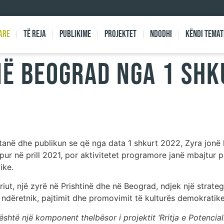
are
Të reja
Publikime
Projektet
Ndodhi
Këndi Temat
NË BEOGRAD NGA 1 SH
tanë dhe publikun se që nga data 1 shkurt 2022, Zyra jonë 
ur në prill 2021, por aktivitetet programore janë mbajtur p
ike.
ut, një zyrë në Prishtinë dhe në Beograd, ndjek një strategj
it ndëretnik, pajtimit dhe promovimit të kulturës demokratike
shtë një komponent thelbësor i projektit ‘Rritja e Potencia