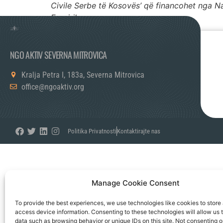
Civile Serbe të Kosovës’ që financohet nga 
Empirika.
NGO AKTIV SEVERNA MITROVICA
Kralja Petra I, 183a, Severna Mitrovica
office@ngoaktiv.org
Politika Privatnosti
Kontaktirajte nas
Manage Cookie Consent
To provide the best experiences, we use technologies like cookies to store
access device information. Consenting to these technologies will allow us 
data such as browsing behavior or unique IDs on this site. Not consenting o