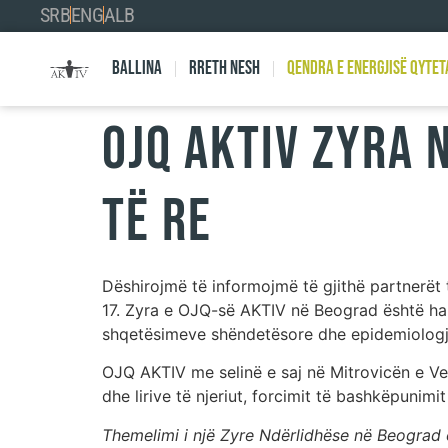
SRB
ENG
ALB
Ballina
Rreth nesh
Qendra e Energjisë Qytet
OJQ AKTIV ZYRA 
TË RE
Dëshirojmë të informojmë të gjithë partnerët 
17. Zyra e OJQ-së AKTIV në Beograd është hap
shqetësimeve shëndetësore dhe epidemiologj
OJQ AKTIV me selinë e saj në Mitrovicën e Veri
dhe lirive të njeriut, forcimit të bashkëpunim
Themelimi i një Zyre Ndërlidhëse në Beograd ë