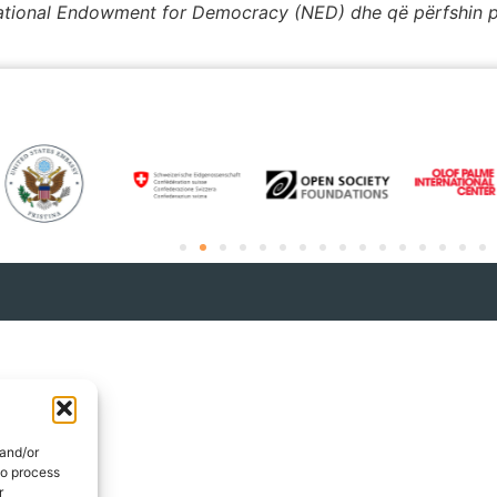
National Endowment for Democracy (NED) dhe që përfshin p
 and/or
to process
r