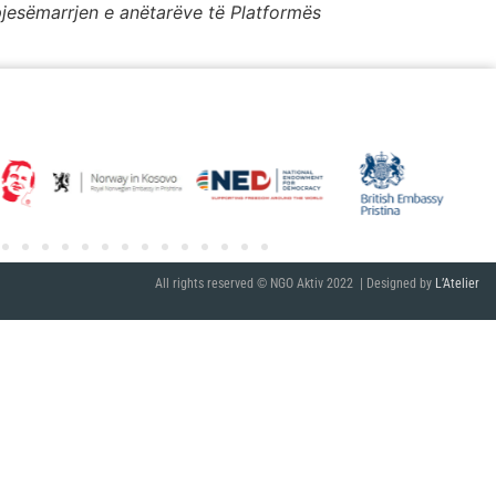
jesëmarrjen e anëtarëve të Platformës
All rights reserved © NGO Aktiv 2022 | Designed by
L’Atelier