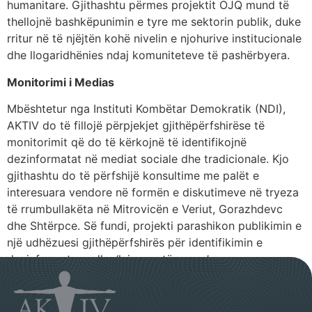
humanitare. Gjithashtu përmes projektit OJQ mund të
thellojnë bashkëpunimin e tyre me sektorin publik, duke
rritur në të njëjtën kohë nivelin e njohurive institucionale
dhe llogaridhënies ndaj komuniteteve të pashërbyera.
Monitorimi i Medias
Mbështetur nga Instituti Kombëtar Demokratik (NDI),
AKTIV do të fillojë përpjekjet gjithëpërfshirëse të
monitorimit që do të kërkojnë të identifikojnë
dezinformatat në mediat sociale dhe tradicionale. Kjo
gjithashtu do të përfshijë konsultime me palët e
interesuara vendore në formën e diskutimeve në tryeza
të rrumbullakëta në Mitrovicën e Veriut, Gorazhdevc
dhe Shtërpce. Së fundi, projekti parashikon publikimin e
një udhëzuesi gjithëpërfshirës për identifikimin e
dezinformatave dhe ‘lajmeve të rreme’