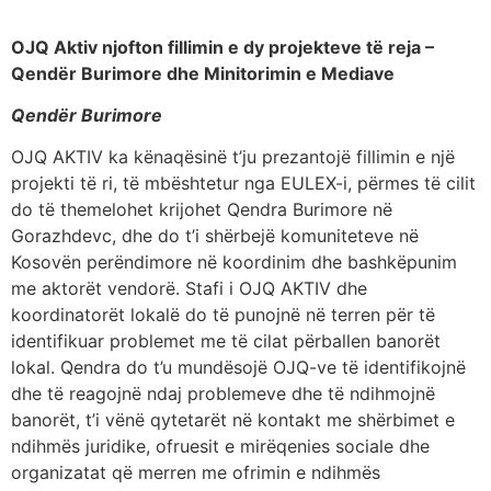
OJQ Aktiv njofton fillimin e dy projekteve të reja –
Qendër Burimore dhe Minitorimin e Mediave
Qendër Burimore
OJQ AKTIV ka kënaqësinë t’ju prezantojë fillimin e një
projekti të ri, të mbështetur nga EULEX-i, përmes të cilit
do të themelohet krijohet Qendra Burimore në
Gorazhdevc, dhe do t’i shërbejë komuniteteve në
Kosovën perëndimore në koordinim dhe bashkëpunim
me aktorët vendorë. Stafi i OJQ AKTIV dhe
koordinatorët lokalë do të punojnë në terren për të
identifikuar problemet me të cilat përballen banorët
lokal. Qendra do t’u mundësojë OJQ-ve të identifikojnë
dhe të reagojnë ndaj problemeve dhe të ndihmojnë
banorët, t’i vënë qytetarët në kontakt me shërbimet e
ndihmës juridike, ofruesit e mirëqenies sociale dhe
organizatat që merren me ofrimin e ndihmës