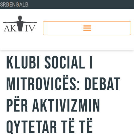
SRB
ENG
ALB
Klubi Social i
Mitrovicës: Debat
për aktivizmin
qytetar të të