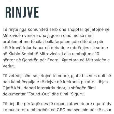
rinjve
Të rinjtë nga komuniteti serb dhe shqiptar që jetojnë në
Mitrovicën veriore dhe jugore i dinë më së miri
problemet me të cilat ballafaqohen çdo ditë dhe për
këtë kanë folur hapur në debatin e mbrëmjes së sotme
në Klubin Social të Mitrovicës, i cila u mbajt më 10
nëntor në Qendrën për Energji Qytetare në Mitrovicën e
Veriut.
Të vetëdijshëm se jetojnë të ndarë, gjatë bisedës doli në
pah këmbëngulja e të rinjve që kërkonin pikat e lidhjes.
Gjatë këtij debati interaktiv rinor, u shfaqën filmi
dokumentar “Found-Out” dhe filmi “Sigurt”.
Të rinj dhe përfaqësues të organizatave rinore nga të dy
komunitetet u mblodhën në CEC me synimin për të nisur