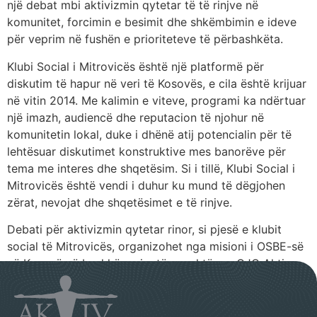
një debat mbi aktivizmin qytetar të të rinjve në
komunitet, forcimin e besimit dhe shkëmbimin e ideve
për veprim në fushën e prioriteteve të përbashkëta.
Klubi Social i Mitrovicës është një platformë për
diskutim të hapur në veri të Kosovës, e cila është krijuar
në vitin 2014. Me kalimin e viteve, programi ka ndërtuar
një imazh, audiencë dhe reputacion të njohur në
komunitetin lokal, duke i dhënë atij potencialin për të
lehtësuar diskutimet konstruktive mes banorëve për
tema me interes dhe shqetësim. Si i tillë, Klubi Social i
Mitrovicës është vendi i duhur ku mund të dëgjohen
zërat, nevojat dhe shqetësimet e të rinjve.
Debati për aktivizmin qytetar rinor, si pjesë e klubit
social të Mitrovicës, organizohet nga misioni i OSBE-së
në Kosovë në bashkëpunim të ngushtë me OJQ Aktiv.