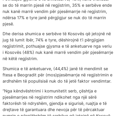
se do të marrin pjesë në regjistrim, 35% e serbëve ende
nuk kanë marrë vendim për pjesëmarrje në regjistrim,
ndërsa 17% e tyre janë përgjigjur se nuk do të marrin
pjesë.
Dhe derisa shumica e serbëve të Kosovës që jetojnë në
jug të lumit Ibër, 74% e tyre, dëshirojnë t’i përgjigjen
regjistrimit, pothuajse gjysma e të anketuarve nga veriu
i Kosovës (48%) nuk kanë marrë vendim për pjesëmarrje
në këtë regjistrim.
Shumica e të anketuarve, (44,4%) janë të mendimit se
ftesa e Beogradit për (mos)pjesëmarrje në regjistrimin e
ardhshëm të popullsisë nuk do të jetë faktor vendimtar.
“Nga këndvështrimi i komunitetit serb, çështja e
pjesëmarrjes në regjistrim ndikohet nga një sërë
faktorësh të ndryshëm, gjendja e sigurisë, ruajtja e të
drejtave të garantuara dhe nevoja për të përcaktuar
numrin e përgjithshëm të serbëve që jetojnë në Kosovë,