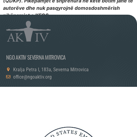
(QDKP). Pikëpamjet e shprehura në këtë botim janë të
autorëve dhe nuk pasqyrojnë domosdoshmërish
pikëpamjet e KFOS.
NGO AKTIV SEVERNA MITROVICA
Kralja Petra I, 183a, Severna Mitrovica
office@ngoaktiv.org