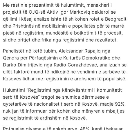
Me rastin e prezantimit të hulumtimit, menaxheri i
projektit të OJQ-së Aktiv Igor Markoviq deklaroi se
qëllimi i kësaj analize ishte të shikohen rolet e Beogradit
dhe Prishtinës në mobilizimin e popullatës për të marrë
pjesë në regjistrim, mundësitë e bojkotimit të procesit,
si dhe pritjet dhe frika nga regjistrimi dhe rezultatet.
Panelistët në këtë tubim, Aleksandar Rapajiq nga
Qendra për Përfaqësimin e Kulturës Demokratike dhe
Darko Dimitrijeviq nga Radio Gorazhdevac, analizuan se
cilët faktorë mund të ndikojnë në vendimin e serbëve të
Kosovës lidhur me regjistrimin e ardhshëm të popullsisë.
Hulumtimi “Regjistrimi nga këndvështrimi i komunitetit
serb të Kosovës” tregoi se shumica dërrmuese e
qytetarëve të nacionalitetit serb në Kosovë, madje 92%,
nuk jan të informuar për kohën dhe mënyrën e mbajtjes
së regjistrimit të ardhshëm në Kosovë.
Pothuajse gjysma e të anketuarve, 48%, kanë theksuar