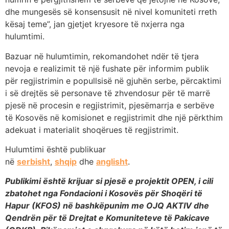
dhe mungesës së konsensusit në nivel komuniteti rreth
kësaj teme”, jan gjetjet kryesore të nxjerra nga
hulumtimi.
Bazuar në hulumtimin, rekomandohet ndër të tjera
nevoja e realizimit të një fushate për informim publik
për regjistrimin e popullsisë në gjuhën serbe, përcaktimi
i së drejtës së personave të zhvendosur për të marrë
pjesë në procesin e regjistrimit, pjesëmarrja e serbëve
të Kosovës në komisionet e regjistrimit dhe një përkthim
adekuat i materialit shoqërues të regjistrimit.
Hulumtimi është publikuar
në
serbisht
,
shqip
dhe
anglisht
.
Publikimi është krijuar si pjesë e projektit OPEN, i cili
zbatohet nga Fondacioni i Kosovës për Shoqëri të
Hapur (KFOS) në bashkëpunim me OJQ AKTIV dhe
Qendrën për të Drejtat e Komuniteteve të Pakicave