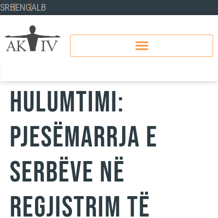
SRB
ENG
ALB
HULUMTIMI:
PJESËMARRJA E
SERBËVE NË
REGJISTRIM TË