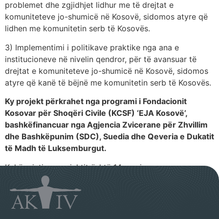
problemet dhe zgjidhjet lidhur me të drejtat e
komuniteteve jo-shumicë në Kosovë, sidomos atyre që
lidhen me komunitetin serb të Kosovës.
3) Implementimi i politikave praktike nga ana e
institucioneve në nivelin qendror, për të avansuar të
drejtat e komuniteteve jo-shumicë në Kosovë, sidomos
atyre që kanë të bëjnë me komunitetin serb të Kosovës.
Ky projekt përkrahet nga programi i Fondacionit
Kosovar për Shoqëri Civile (KCSF) ‘EJA Kosovë’,
bashkëfinancuar nga Agjencia Zvicerane për Zhvillim
dhe Bashkëpunim (SDC), Suedia dhe Qeveria e Dukatit
të Madh të Luksemburgut.
Kohëzgjatja e projektit është 14 muaj.