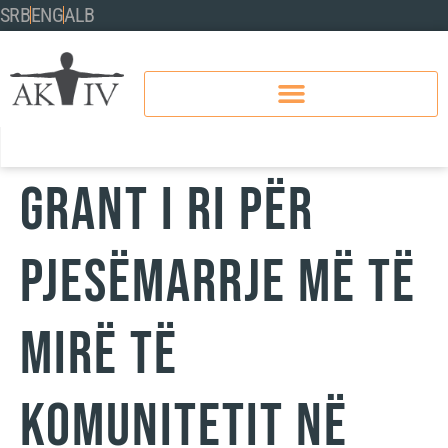
SRB
ENG
ALB
GRANT I RI PËR
PJESËMARRJE MË TË
MIRË TË
KOMUNITETIT NË