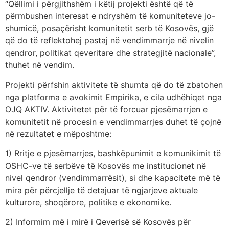
“Qëllimi i përgjithshëm i këtij projekti është që të
përmbushen interesat e ndryshëm të komuniteteve jo-
shumicë, posaçërisht komunitetit serb të Kosovës, gjë
që do të reflektohej pastaj në vendimmarrje në nivelin
qendror, politikat qeveritare dhe strategjitë nacionale”,
thuhet në vendim.
Projekti përfshin aktivitete të shumta që do të zbatohen
nga platforma e avokimit Empirika, e cila udhëhiqet nga
OJQ AKTIV. Aktivitetet për të forcuar pjesëmarrjen e
komunitetit në procesin e vendimmarrjes duhet të çojnë
në rezultatet e mëposhtme:
1) Rritje e pjesëmarrjes, bashkëpunimit e komunikimit të
OSHC-ve të serbëve të Kosovës me institucionet në
nivel qendror (vendimmarrësit), si dhe kapacitete më të
mira për përcjellje të detajuar të ngjarjeve aktuale
kulturore, shoqërore, politike e ekonomike.
2) Informim më i mirë i Qeverisë së Kosovës për