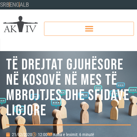
SRB
ENG
ALB
TË DREJTAT GJUHËSORE
NË KOSOVË NË MES TË
MBROJTJES DHE SFIDAVE
LIGJORE
21/02/2020
12:00
Koha e leximit: 6 minutë