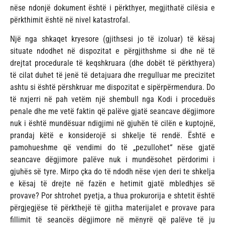
nëse ndonjë dokument është i përkthyer, megjithatë cilësia e
përkthimit është në nivel katastrofal.
Një nga shkaqet kryesore (gjithsesi jo të izoluar) të kësaj
situate ndodhet në dispozitat e përgjithshme si dhe në të
drejtat procedurale të keqshkruara (dhe dobët të përkthyera)
të cilat duhet të jenë të detajuara dhe rregulluar me precizitet
ashtu si është përshkruar me dispozitat e sipërpërmendura. Do
të nxjerri në pah vetëm një shembull nga Kodi i proceduës
penale dhe me vetë faktin që palëve gjatë seancave dëgjimore
nuk i është mundësuar ndigjimi në gjuhën të cilën e kuptojnë,
prandaj këtë e konsiderojë si shkelje të rendë. Është e
pamohueshme që vendimi do të „pezullohet“ nëse gjatë
seancave dëgjimore palëve nuk i mundësohet përdorimi i
gjuhës së tyre. Mirpo çka do të ndodh nëse vjen deri te shkelja
e kësaj të drejte në fazën e hetimit gjatë mbledhjes së
provave? Por shtrohet pyetja, a thua prokurorija e shtetit është
përgjegjëse të përkthejë të gjitha materijalet e provave para
fillimit të seancës dëgjimore në mënyrë që palëve të ju