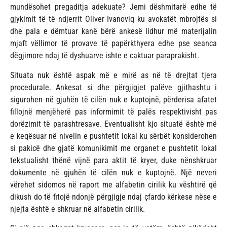
mundësohet pregaditja adekuate? Jemi dëshmitarë edhe të
gjykimit të të ndjerrit Oliver Ivanoviq ku avokatët mbrojtës si
dhe pala e dëmtuar kanë bërë ankesë lidhur më materijalin
mjaft vëllimor të provave të papërkthyera edhe pse seanca
dëgjimore ndaj të dyshuarve ishte e caktuar paraprakisht.
Situata nuk është aspak më e mirë as në të drejtat tjera
procedurale. Ankesat si dhe përgjigjet palëve gjithashtu i
sigurohen në gjuhën të cilën nuk e kuptojnë, përderisa afatet
fillojnë menjëherë pas informimit të palës respektivisht pas
dorëzimit të parashtresave. Eventualisht kjo situatë është më
e keqësuar në nivelin e pushtetit lokal ku sërbët konsiderohen
si pakicë dhe gjatë komunikimit me organet e pushtetit lokal
tekstualisht thënë vijnë para aktit të kryer, duke nënshkruar
dokumente në gjuhën të cilën nuk e kuptojnë. Një neveri
vërehet sidomos në raport me alfabetin cirilik ku vështirë që
dikush do të fitojë ndonjë përgjigje ndaj çfardo kërkese nëse e
njejta është e shkruar në alfabetin cirilik.