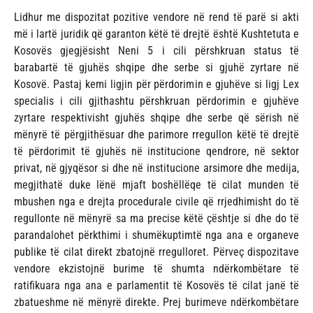
Lidhur me dispozitat pozitive vendore në rend të parë si akti
më i lartë juridik që garanton këtë të drejtë është Kushtetuta e
Kosovës gjegjësisht Neni 5 i cili përshkruan status të
barabartë të gjuhës shqipe dhe serbe si gjuhë zyrtare në
Kosovë. Pastaj kemi ligjin për përdorimin e gjuhëve si ligj Lex
specialis i cili gjithashtu përshkruan përdorimin e gjuhëve
zyrtare respektivisht gjuhës shqipe dhe serbe që sërish në
mënyrë të përgjithësuar dhe parimore rregullon këtë të drejtë
të përdorimit të gjuhës në institucione qendrore, në sektor
privat, në gjyqësor si dhe në institucione arsimore dhe medija,
megjithatë duke lënë mjaft boshëllëqe të cilat munden të
mbushen nga e drejta procedurale civile që rrjedhimisht do të
regullonte në mënyrë sa ma precise këtë çështje si dhe do të
parandalohet përkthimi i shumëkuptimtë nga ana e organeve
publike të cilat direkt zbatojnë rregulloret. Përveç dispozitave
vendore ekzistojnë burime të shumta ndërkombëtare të
ratifikuara nga ana e parlamentit të Kosovës të cilat janë të
zbatueshme në mënyrë direkte. Prej burimeve ndërkombëtare