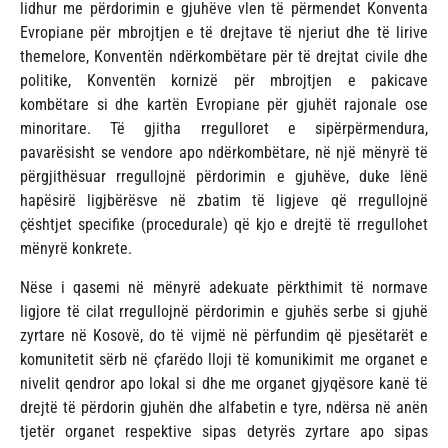
lidhur me përdorimin e gjuhëve vlen të përmendet Konventa
Evropiane për mbrojtjen e të drejtave të njeriut dhe të lirive
themelore, Konventën ndërkombëtare për të drejtat civile dhe
politike, Konventën kornizë për mbrojtjen e pakicave
kombëtare si dhe kartën Evropiane për gjuhët rajonale ose
minoritare. Të gjitha rregulloret e sipërpërmendura,
pavarësisht se vendore apo ndërkombëtare, në një mënyrë të
përgjithësuar rregullojnë përdorimin e gjuhëve, duke lënë
hapësirë ligjbërësve në zbatim të ligjeve që rregullojnë
çështjet specifike (procedurale) që kjo e drejtë të rregullohet
mënyrë konkrete.
Nëse i qasemi në mënyrë adekuate përkthimit të normave
ligjore të cilat rregullojnë përdorimin e gjuhës serbe si gjuhë
zyrtare në Kosovë, do të vijmë në përfundim që pjesëtarët e
komunitetit sërb në çfarëdo lloji të komunikimit me organet e
nivelit qendror apo lokal si dhe me organet gjyqësore kanë të
drejtë të përdorin gjuhën dhe alfabetin e tyre, ndërsa në anën
tjetër organet respektive sipas detyrës zyrtare apo sipas