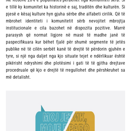
e tillë ky komunitet ka historinë e saj, traditën dhe kulturën. Si
pjesë e kësaj kulture hyn gjuha sërbe dhe alfabeti cirilik. Që të
mbrohet identiteti i komunitetit sërb nevojitet mbrojtja
institucionale e cila bazohet në dispozita pozitive. Marrë
parasysh që normat ligjore në masë të madhe janë të
paspecifikuara kur bëhet fjalë për shumë segmente të jetës
publike në të cilën serbët kanë të drejtë të përdorin gjuhën e
tyre, si një nga daljet nga kjo situate tejet e ndërlikuar është
pikërisht ndryshimi dhe plotësimi i gati të të gjitha drejtave
procedruale që kjo e drejtë të rregullohet dhe përshkruhet sa
më detalisht.