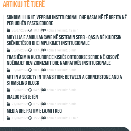
artikuj të tjerë
Sundimi i ligjit, veprimi institucional dhe qasja në të drejta në
periudhën paszgjedhore
30/07/2026
10:19
Koha e leximit: 12 min
Mbyllja e ambulancave në sistemin serb – qasja në kujdesin
shëndetësor dhe implikimet institucionale
06/05/2026
13:46
Koha e leximit: 5 min
Trashëgimia kulturore e Kishës Ortodokse Serbe në Kosovë
ndërmjet revizionizmit dhe narrativës institucionale
05/04/2026
20:18
Koha e leximit: 6 min
ART IN A SOCIETY IN TRANSITION: BETWEEN A CORNERSTONE AND A
STUMBLING BLOCK
30/06/2022
04:56
Koha e leximit: 5 min
DIALOG PËR JETËN
27/06/2022
07:27
Koha e leximit: 5 min
MEDIA DHE PAJTIMI: LAJMI I KEQ
13/06/2022
15:29
Koha e leximit: 13 min