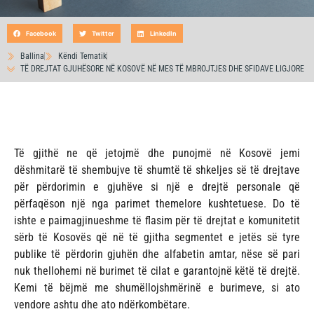
Facebook
Twitter
LinkedIn
Ballina
Këndi Tematik
TË DREJTAT GJUHËSORE NË KOSOVË NË MES TË MBROJTJES DHE SFIDAVE LIGJORE
Të gjithë ne që jetojmë dhe punojmë në Kosovë jemi
dëshmitarë të shembujve të shumtë të shkeljes së të drejtave
për përdorimin e gjuhëve si një e drejtë personale që
përfaqëson një nga parimet themelore kushtetuese. Do të
ishte e paimagjinueshme të flasim për të drejtat e komunitetit
sërb të Kosovës që në të gjitha segmentet e jetës së tyre
publike të përdorin gjuhën dhe alfabetin amtar, nëse së pari
nuk thellohemi në burimet të cilat e garantojnë këtë të drejtë.
Kemi të bëjmë me shumëllojshmërinë e burimeve, si ato
vendore ashtu dhe ato ndërkombëtare.