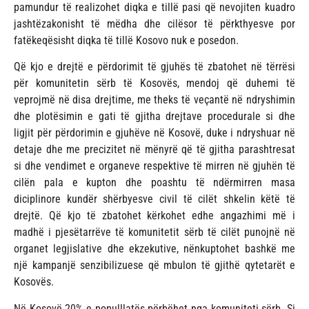
pamundur të realizohet diqka e tillë pasi që nevojiten kuadro
jashtëzakonisht të mëdha dhe cilësor të përkthyesve por
fatëkeqësisht diqka të tillë Kosovo nuk e posedon.
Që kjo e drejtë e përdorimit të gjuhës të zbatohet në tërrësi
për komunitetin sërb të Kosovës, mendoj që duhemi të
veprojmë në disa drejtime, me theks të veçantë në ndryshimin
dhe plotësimin e gati të gjitha drejtave procedurale si dhe
ligjit për përdorimin e gjuhëve në Kosovë, duke i ndryshuar në
detaje dhe me precizitet në mënyrë që të gjitha parashtresat
si dhe vendimet e organeve respektive të mirren në gjuhën të
cilën pala e kupton dhe poashtu të ndërmirren masa
diciplinore kundër shërbyesve civil të cilët shkelin këtë të
drejtë. Që kjo të zbatohet kërkohet edhe angazhimi më i
madhë i pjesëtarrëve të komunitetit sërb të cilët punojnë në
organet legjislative dhe ekzekutive, nënkuptohet bashkë me
një kampanjë senzibilizuese që mbulon të gjithë qytetarët e
Kosovës.
Në Kosovë 20% e populllatës përbëhet nga komuniteti sërb. Si