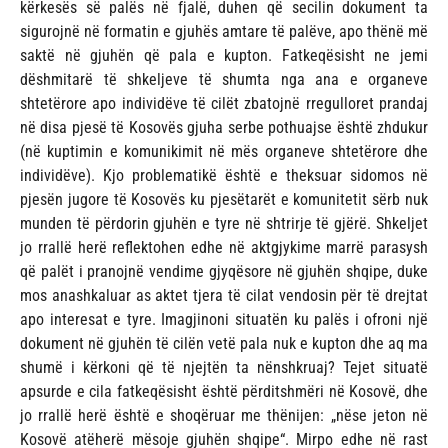
kërkesës së palës në fjalë, duhen që secilin dokument ta
sigurojnë në formatin e gjuhës amtare të palëve, apo thënë më
saktë në gjuhën që pala e kupton. Fatkeqësisht ne jemi
dëshmitarë të shkeljeve të shumta nga ana e organeve
shtetërore apo individëve të cilët zbatojnë rregulloret prandaj
në disa pjesë të Kosovës gjuha serbe pothuajse është zhdukur
(në kuptimin e komunikimit në mës organeve shtetërore dhe
individëve). Kjo problematikë është e theksuar sidomos në
pjesën jugore të Kosovës ku pjesëtarët e komunitetit sërb nuk
munden të përdorin gjuhën e tyre në shtrirje të gjërë. Shkeljet
jo rrallë herë reflektohen edhe në aktgjykime marrë parasysh
që palët i pranojnë vendime gjyqësore në gjuhën shqipe, duke
mos anashkaluar as aktet tjera të cilat vendosin për të drejtat
apo interesat e tyre. Imagjinoni situatën ku palës i ofroni një
dokument në gjuhën të cilën vetë pala nuk e kupton dhe aq ma
shumë i kërkoni që të njejtën ta nënshkruaj? Tejet situatë
apsurde e cila fatkeqësisht është përditshmëri në Kosovë, dhe
jo rrallë herë është e shoqëruar me thënijen: „nëse jeton në
Kosovë atëherë mësoje gjuhën shqipe“. Mirpo edhe në rast