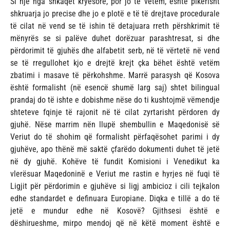
Si një nga shkaqet kryesore, por jo të vetëm, është pikërisht
shkruarja jo precise dhe jo e plotë e të të drejtave procedurale
të cilat në vend se të ishin të detajuara rreth përshkrimit të
mënyrës se si palëve duhet dorëzuar parashtresat, si dhe
përdorimit të gjuhës dhe alfabetit serb, në të vërtetë në vend
se të rregullohet kjo e drejtë krejt çka bëhet është vetëm
zbatimi i masave të përkohshme. Marrë parasysh që Kosova
është formalisht (në esencë shumë larg saj) shtet bilingual
prandaj do të ishte e dobishme nëse do ti kushtojmë vëmendje
shteteve fqinje të rajonit në të cilat zyrtarisht përdoren dy
gjuhë. Nëse marrim nën llupë shembullin e Maqedonisë së
Veriut do të shohim që formalisht përfaqësohet parimi i dy
gjuhëve, apo thënë më saktë çfarëdo dokumenti duhet të jetë
në dy gjuhë. Kohëve të fundit Komisioni i Venedikut ka
vlerësuar Maqedoninë e Veriut me rastin e hyrjes në fuqi të
Ligjit për përdorimin e gjuhëve si ligj ambicioz i cili tejkalon
edhe standardet e definuara Europiane. Diqka e tillë a do të
jetë e mundur edhe në Kosovë? Gjithsesi është e
dëshirueshme, mirpo mendoj që në këtë moment është e