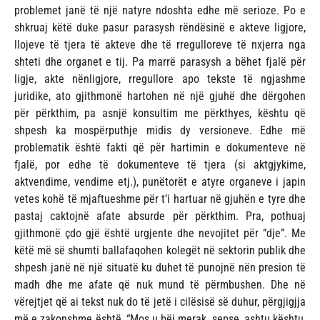
problemet janë të një natyre ndoshta edhe më serioze. Po e
shkruaj këtë duke pasur parasysh rëndësinë e akteve ligjore,
llojeve të tjera të akteve dhe të rregulloreve të nxjerra nga
shteti dhe organet e tij. Pa marrë parasysh a bëhet fjalë për
ligje, akte nënligjore, rregullore apo tekste të ngjashme
juridike, ato gjithmonë hartohen në një gjuhë dhe dërgohen
për përkthim, pa asnjë konsultim me përkthyes, kështu që
shpesh ka mospërputhje midis dy versioneve. Edhe më
problematik është fakti që për hartimin e dokumenteve në
fjalë, por edhe të dokumenteve të tjera (si aktgjykime,
aktvendime, vendime etj.), punëtorët e atyre organeve i japin
vetes kohë të mjaftueshme për t’i hartuar në gjuhën e tyre dhe
pastaj caktojnë afate absurde për përkthim. Pra, pothuaj
gjithmonë çdo gjë është urgjente dhe nevojitet për “dje”. Me
këtë më së shumti ballafaqohen kolegët në sektorin publik dhe
shpesh janë në një situatë ku duhet të punojnë nën presion të
madh dhe me afate që nuk mund të përmbushen. Dhe në
vërejtjet që ai tekst nuk do të jetë i cilësisë së duhur, përgjigjja
më e zakonshme është, “Mos u bëj merak, sepse, ashtu kështu,