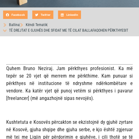
Facebook
Twitter
LinkedIn
Ballina
Këndi Tematik
TË DREJTAT E GJUHËS DHE SFIDAT ME TË CILAT BALLAFAQOHEN PËRKTHYESIT
Quhem Bruno Neziraj. Jam përkthyes profesionist. Ka më
tepër se 20 vjet që merrem me përkthime. Kam punuar si
përkthyes në institucione të ndryshme ndërkombëtare e
vendore. Ka katër vjet që punoj vetëm si përkthyes i pavarur
[freelancer] (më angazhojnë sipas nevojës).
Kushtetuta e Kosovës përcakton se ekzistojnë dy gjuhë zyrtare
në Kosovë, gjuha shqipe dhe gjuha serbe, e kjo është zgjeruar
më tej me Ligjin për përdorimin e gjuhëve, i cili thotë se të