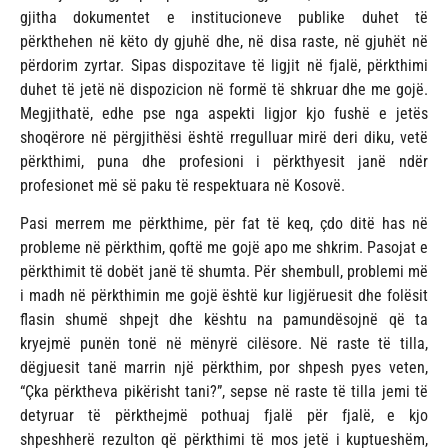
gjitha dokumentet e institucioneve publike duhet të
përkthehen në këto dy gjuhë dhe, në disa raste, në gjuhët në
përdorim zyrtar. Sipas dispozitave të ligjit në fjalë, përkthimi
duhet të jetë në dispozicion në formë të shkruar dhe me gojë.
Megjithatë, edhe pse nga aspekti ligjor kjo fushë e jetës
shoqërore në përgjithësi është rregulluar mirë deri diku, vetë
përkthimi, puna dhe profesioni i përkthyesit janë ndër
profesionet më së paku të respektuara në Kosovë.
Pasi merrem me përkthime, për fat të keq, çdo ditë has në
probleme në përkthim, qoftë me gojë apo me shkrim. Pasojat e
përkthimit të dobët janë të shumta. Për shembull, problemi më
i madh në përkthimin me gojë është kur ligjëruesit dhe folësit
flasin shumë shpejt dhe kështu na pamundësojnë që ta
kryejmë punën tonë në mënyrë cilësore. Në raste të tilla,
dëgjuesit tanë marrin një përkthim, por shpesh pyes veten,
“Çka përktheva pikërisht tani?”, sepse në raste të tilla jemi të
detyruar të përkthejmë pothuaj fjalë për fjalë, e kjo
shpeshherë rezulton që përkthimi të mos jetë i kuptueshëm,