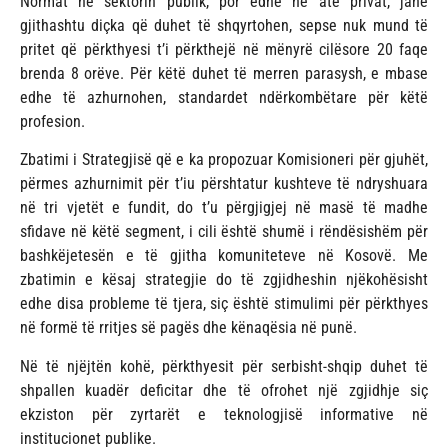
Normat në sektorin publik, por edhe në atë privat, janë
gjithashtu diçka që duhet të shqyrtohen, sepse nuk mund të
pritet që përkthyesi t’i përkthejë në mënyrë cilësore 20 faqe
brenda 8 orëve. Për këtë duhet të merren parasysh, e mbase
edhe të azhurnohen, standardet ndërkombëtare për këtë
profesion.
Zbatimi i Strategjisë që e ka propozuar Komisioneri për gjuhët,
përmes azhurnimit për t’iu përshtatur kushteve të ndryshuara
në tri vjetët e fundit, do t’u përgjigjej në masë të madhe
sfidave në këtë segment, i cili është shumë i rëndësishëm për
bashkëjetesën e të gjitha komuniteteve në Kosovë. Me
zbatimin e kësaj strategjie do të zgjidheshin njëkohësisht
edhe disa probleme të tjera, siç është stimulimi për përkthyes
në formë të rritjes së pagës dhe kënaqësia në punë.
Në të njëjtën kohë, përkthyesit për serbisht-shqip duhet të
shpallen kuadër deficitar dhe të ofrohet një zgjidhje siç
ekziston për zyrtarët e teknologjisë informative në
institucionet publike.