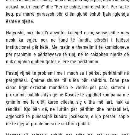
askush nuk i lexon!” dhe “Për kë është, i mirë është!”. Për fat të
keq, pa marrë parasysh për cilën gjuhë është fjala, gjendja
është e njëjtë.
Natyrisht, nuk dua t’i arsyetoj kolegët e mi, sepse edhe mes
nesh ka egjër, por, në fund të fundit, përsëri i fajësoj
institucionet për këtë. Me rastin e themelimit të komisioneve
për pranimin e përkthyesve të rinj, në to caktohen njerëz që
nuk e njohin gjuhën tjetër, e lëre me përkthimin.
Pastaj vijmë te problemi më i madh sa i përket përkthimit në
përgjithësi. Çmime shumë të ulëta për shërbim. Edhe pse
sipas ligjit ekziston mundësia e vlerës për para, sistemi i
prokurimit publik shtyn që në Kosovë të zgjidhet kompania me
çmimin më të ulët, kurse cilësia, siç u tha më lart, nuk ka
rëndësi. Kjo bën që, në luftën për përfitim dhe rentabilitet,
agjencitë të punësojnë kuadro jocilësore, e kjo përsëri shpie
në të njëjtat probleme si në sektorin publik.