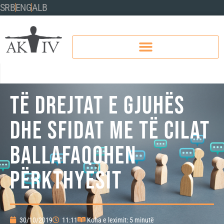
SRB
ENG
ALB
TË DREJTAT E GJUHËS
DHE SFIDAT ME TË CILAT
BALLAFAQOHEN
PËRKTHYESIT
30/10/2019
11:11
Koha e leximit: 5 minutë