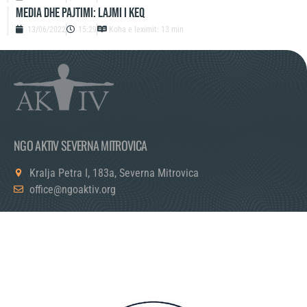
MEDIA DHE PAJTIMI: LAJMI I KEQ
13/06/2022
15:29
Koha e leximit: 13 min
NGO AKTIV SEVERNA MITROVICA
Kralja Petra I, 183a, Severna Mitrovica
office@ngoaktiv.org