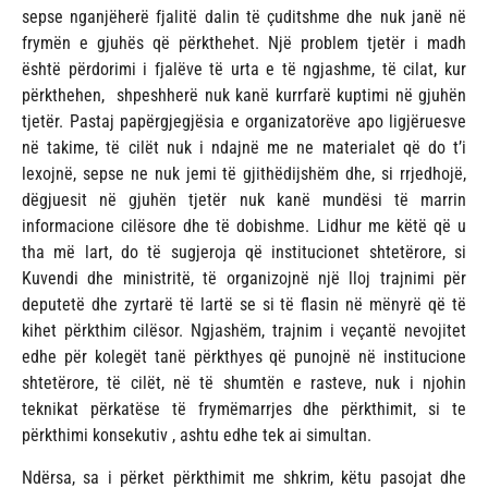
sepse nganjëherë fjalitë dalin të çuditshme dhe nuk janë në
frymën e gjuhës që përkthehet. Një problem tjetër i madh
është përdorimi i fjalëve të urta e të ngjashme, të cilat, kur
përkthehen, shpeshherë nuk kanë kurrfarë kuptimi në gjuhën
tjetër. Pastaj papërgjegjësia e organizatorëve apo ligjëruesve
në takime, të cilët nuk i ndajnë me ne materialet që do t’i
lexojnë, sepse ne nuk jemi të gjithëdijshëm dhe, si rrjedhojë,
dëgjuesit në gjuhën tjetër nuk kanë mundësi të marrin
informacione cilësore dhe të dobishme. Lidhur me këtë që u
tha më lart, do të sugjeroja që institucionet shtetërore, si
Kuvendi dhe ministritë, të organizojnë një lloj trajnimi për
deputetë dhe zyrtarë të lartë se si të flasin në mënyrë që të
kihet përkthim cilësor. Ngjashëm, trajnim i veçantë nevojitet
edhe për kolegët tanë përkthyes që punojnë në institucione
shtetërore, të cilët, në të shumtën e rasteve, nuk i njohin
teknikat përkatëse të frymëmarrjes dhe përkthimit, si te
përkthimi konsekutiv , ashtu edhe tek ai simultan.
Ndërsa, sa i përket përkthimit me shkrim, këtu pasojat dhe