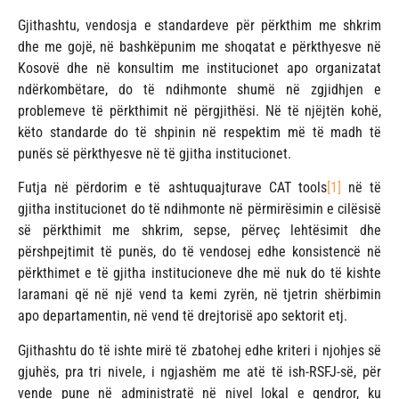
Gjithashtu, vendosja e standardeve për përkthim me shkrim
dhe me gojë, në bashkëpunim me shoqatat e përkthyesve në
Kosovë dhe në konsultim me institucionet apo organizatat
ndërkombëtare, do të ndihmonte shumë në zgjidhjen e
problemeve të përkthimit në përgjithësi. Në të njëjtën kohë,
këto standarde do të shpinin në respektim më të madh të
punës së përkthyesve në të gjitha institucionet.
Futja në përdorim e të ashtuquajturave CAT tools
[1]
në të
gjitha institucionet do të ndihmonte në përmirësimin e cilësisë
së përkthimit me shkrim, sepse, përveç lehtësimit dhe
përshpejtimit të punës, do të vendosej edhe konsistencë në
përkthimet e të gjitha institucioneve dhe më nuk do të kishte
laramani që në një vend ta kemi zyrën, në tjetrin shërbimin
apo departamentin, në vend të drejtorisë apo sektorit etj.
Gjithashtu do të ishte mirë të zbatohej edhe kriteri i njohjes së
gjuhës, pra tri nivele, i ngjashëm me atë të ish-RSFJ-së, për
vende pune në administratë në nivel lokal e qendror, ku