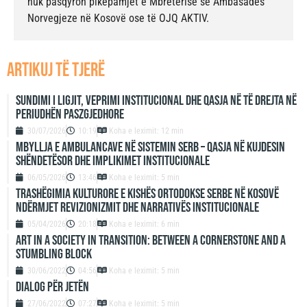
nuk pasqyron pikëpamjet e Mbretërisë së Ambasadës
Norvegjeze në Kosovë ose të OJQ AKTIV.
artikuj të tjerë
Sundimi i ligjit, veprimi institucional dhe qasja në të drejta në
periudhën paszgjedhore
30/07/2026
10:19
Koha e leximit: 12 min
Mbyllja e ambulancave në sistemin serb – qasja në kujdesin
shëndetësor dhe implikimet institucionale
06/05/2026
13:46
Koha e leximit: 5 min
Trashëgimia kulturore e Kishës Ortodokse Serbe në Kosovë
ndërmjet revizionizmit dhe narrativës institucionale
05/04/2026
20:18
Koha e leximit: 6 min
ART IN A SOCIETY IN TRANSITION: BETWEEN A CORNERSTONE AND A
STUMBLING BLOCK
30/06/2022
04:56
Koha e leximit: 5 min
DIALOG PËR JETËN
27/06/2022
07:27
Koha e leximit: 5 min