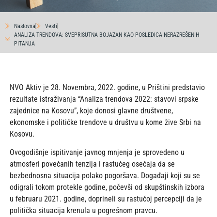
Naslovna
Vesti
ANALIZA TRENDOVA: SVEPRISUTNA BOJAZAN KAO POSLEDICA NERAZREŠENIH
PITANJA
NVO Aktiv je 28. Novembra, 2022. godine, u Prištini predstavio
rezultate istraživanja “Analiza trendova 2022: stavovi srpske
zajednice na Kosovu”, koje donosi glavne društvene,
ekonomske i političke trendove u društvu u kome žive Srbi na
Kosovu.
Ovogodišnje ispitivanje javnog mnjenja je sprovedeno u
atmosferi povećanih tenzija i rastućeg osećaja da se
bezbednosna situacija polako pogoršava. Događaji koji su se
odigrali tokom protekle godine, počevši od skupštinskih izbora
u februaru 2021. godine, doprineli su rastućoj percepciji da je
politička situacija krenula u pogrešnom pravcu.