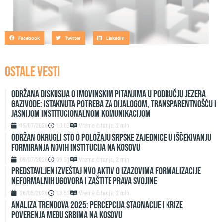
Facebook
Twitter
LinkedIn
OSTALE VESTI
Održana diskusija o imovinskim pitanjima u području jezera
Gazivode: Istaknuta potreba za dijalogom, transparentnošću i
jasnijom institucionalnom komunikacijom
15/07/2026
10:03
Vreme čitanja: 2 min
ODRŽAN OKRUGLI STO O POLOŽAJU SRPSKE ZAJEDNICE U IŠČEKIVANJU
FORMIRANJA NOVIH INSTITUCIJA NA KOSOVU
09/07/2026
09:51
Vreme čitanja: 2 min
Predstavljen izveštaj NVO Aktiv o izazovima formalizacije
neformalnih ugovora i zaštite prava svojine
26/05/2026
13:53
Vreme čitanja: 2 min
ANALIZA TRENDOVA 2025: PERCEPCIJA STAGNACIJE I KRIZE
POVERENJA MEĐU SRBIMA NA KOSOVU