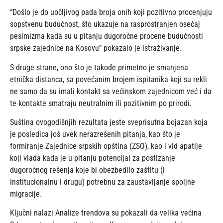
“Došlo je do uočljivog pada broja onih koji pozitivno procenjuju
sopstvenu budućnost, što ukazuje na rasprostranjen osećaj
pesimizma kada su u pitanju dugoročne procene budućnosti
srpske zajednice na Kosovu” pokazalo je istraživanje.
S druge strane, ono što je takođe primetno je smanjena
etnička distanca, sa povećanim brojem ispitanika koji su rekli
ne samo da su imali kontakt sa većinskom zajednicom već i da
te kontakte smatraju neutralnim ili pozitivnim po prirodi.
Suština ovogodišnjih rezultata jeste sveprisutna bojazan koja
je posledica još uvek nerazrešenih pitanja, kao što je
formiranje Zajednice srpskih opština (ZSO), kao i vid apatije
koji vlada kada je u pitanju potencijal za postizanje
dugoročnog rešenja koje bi obezbedilo zaštitu (i
institucionalnu i drugu) potrebnu za zaustavljanje spoljne
migracije.
Ključni nalazi Analize trendova su pokazali da velika većina