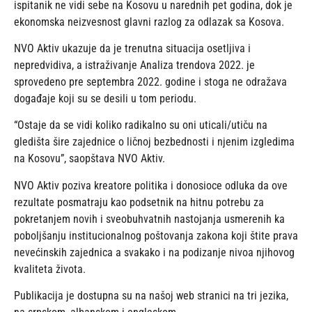
ispitanik ne vidi sebe na Kosovu u narednih pet godina, dok je
ekonomska neizvesnost glavni razlog za odlazak sa Kosova.
NVO Aktiv ukazuje da je trenutna situacija osetljiva i
nepredvidiva, a istraživanje Analiza trendova 2022. je
sprovedeno pre septembra 2022. godine i stoga ne odražava
događaje koji su se desili u tom periodu.
“Ostaje da se vidi koliko radikalno su oni uticali/utiču na
gledišta šire zajednice o ličnoj bezbednosti i njenim izgledima
na Kosovu”, saopštava NVO Aktiv.
NVO Aktiv poziva kreatore politika i donosioce odluka da ove
rezultate posmatraju kao podsetnik na hitnu potrebu za
pokretanjem novih i sveobuhvatnih nastojanja usmerenih ka
poboljšanju institucionalnog poštovanja zakona koji štite prava
nevećinskih zajednica a svakako i na podizanje nivoa njihovog
kvaliteta života.
Publikacija je dostupna su na našoj web stranici na tri jezika,