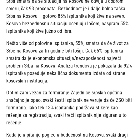
Srba smatra da se situacija na Kosovu ne odvija u dobrom
smeru, čak 93 procenata. Bezbednost je i dalje bolna tačka
Srba na Kosovu – gotovo 85% ispitanika koji žive na severu
Kosova bezbednosnu situaciju ocenjuju lošom, naspram 55%
ispitanika koji žive južno od Ibra.
Nešto više od polovine ispitanika, 55%, smatra da će život za
Srbe na Kosovu za tri godine biti lošiji. Čak 65% ispitanika
smatra da je ekonomska situacija/nezaposlenost najveći
problem Srba na Kosovu. Analiza trendova je pokazala da 92%
ispitanika poseduje neka lična dokumenta izdata od strane
kosovskih institucija.
Optimizam vezan za formiranje Zajednice srpskih opština
značajno je opao, svaki šesti ispitanik ne veruje da će ZSO biti
formirana. Iako tek 13% ispitanika podržava stikere kao
rešenje za registraciju, svaki treći ispitanik nije siguran u to
rešenje.
Kada je u pitanju pogled u budućnost na Kosovu, svaki drugi