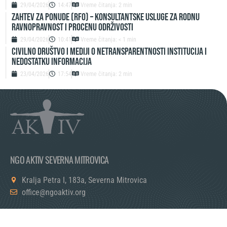
29/04/2026
14:47
Vreme čitanja: 2 min
ZAHTEV ZA PONUDE (RFO) – Konsultantske usluge za rodnu
ravnopravnost i procenu održivosti
29/04/2026
10:41
Vreme čitanja: < 1 min
Civilno društvo i mediji o netransparentnosti institucija i
nedostatku informacija
23/04/2026
17:54
Vreme čitanja: 2 min
NGO AKTIV SEVERNA MITROVICA
Kralja Petra I, 183a, Severna Mitrovica
office@ngoaktiv.org