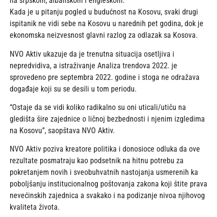
na srpskom, albanskom i engleskom.
Kada je u pitanju pogled u budućnost na Kosovu, svaki drugi
ispitanik ne vidi sebe na Kosovu u narednih pet godina, dok je
ekonomska neizvesnost glavni razlog za odlazak sa Kosova.
NVO Aktiv ukazuje da je trenutna situacija osetljiva i
nepredvidiva, a istraživanje Analiza trendova 2022. je
sprovedeno pre septembra 2022. godine i stoga ne odražava
događaje koji su se desili u tom periodu.
“Ostaje da se vidi koliko radikalno su oni uticali/utiču na
gledišta šire zajednice o ličnoj bezbednosti i njenim izgledima
na Kosovu”, saopštava NVO Aktiv.
NVO Aktiv poziva kreatore politika i donosioce odluka da ove
rezultate posmatraju kao podsetnik na hitnu potrebu za
pokretanjem novih i sveobuhvatnih nastojanja usmerenih ka
poboljšanju institucionalnog poštovanja zakona koji štite prava
nevećinskih zajednica a svakako i na podizanje nivoa njihovog
kvaliteta života.