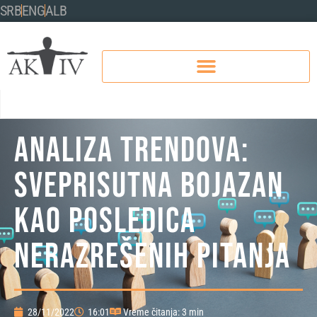
SRB
ENG
ALB
ANALIZA TRENDOVA:
SVEPRISUTNA BOJAZAN
KAO POSLEDICA
NERAZREŠENIH PITANJA
28/11/2022
16:01
Vreme čitanja: 3 min