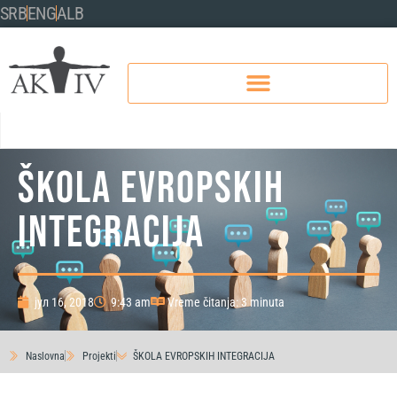
SRB
ENG
ALB
ŠKOLA EVROPSKIH
INTEGRACIJA
јул 16, 2018
9:43 am
Vreme čitanja: 3 minuta
Naslovna
Projekti
ŠKOLA EVROPSKIH INTEGRACIJA