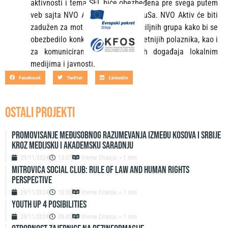
aktivnosti i tema ŠEI, biće obezbeđena pre svega putem
veb sajta NVO Aktiva, KFOSa i EPuSa. NVO Aktiv će biti
zadužen za motivaciju odabranih ciljnih grupa kako bi se
obezbedilo konkurisanje što kvalitetnijih polaznika, kao i
za komuniciranje ŠEI i pratećih događaja lokalnim
medijima i javnosti.
Facebook
Twitter
LinkedIn
OSTALI PROJEKTI
Promovisanje međusobnog razumevanja između Kosova i Srbije
kroz medijsku i akademsku saradnju
29/11/2024
13:07
Vreme čitanja: < 1 min
Mitrovica Social Club: Rule of Law and Human Rights
Perspective
29/11/2024
10:30
Vreme čitanja: < 1 min
Youth up 4 Posibilities
29/11/2024
08:42
Vreme čitanja: < 1 min