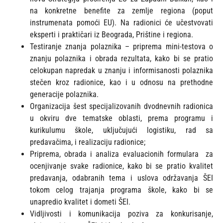
na konkretne benefite za zemlje regiona (poput
instrumenata pomoći EU). Na radionici će učestvovati
eksperti i praktičari iz Beograda, Prištine i regiona.
Testiranje znanja polaznika – priprema mini-testova o
znanju polaznika i obrada rezultata, kako bi se pratio
celokupan napredak u znanju i informisanosti polaznika
stečen kroz radionice, kao i u odnosu na prethodne
generacije polaznika.
Organizacija šest specijalizovanih dvodnevnih radionica
u okviru dve tematske oblasti, prema programu i
kurikulumu škole, uključujući logistiku, rad sa
predavačima, i realizaciju radionice;
Priprema, obrada i analiza evaluacionih formulara za
ocenjivanje svake radionice, kako bi se pratio kvalitet
predavanja, odabranih tema i uslova održavanja ŠEI
tokom celog trajanja programa škole, kako bi se
unapredio kvalitet i dometi ŠEI.
Vidljivosti i komunikacija poziva za konkurisanje,