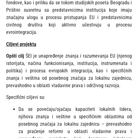
fondove, kao i priliku da se tokom studijskih poseta Beogradu i
Prištini susretnu sa predstavnicima institucija koje imaju
značajnu ulogu u procesu pristupanja EU i predstavnicima
civilnog društva koji aktivno učestvuju u procesu
evrointegracija.
Ciljevi projekta
Opšti cilj
ŠEI je unapređenje znanja i razumevanja EU (njenog
istorijata, načina funkcionisanja, institucija, instrumenata i
politika) i procesa evropskih integracija, kao i specifičnih
znanja i veština od posebnog značaja za lokalnu zajednicu,
prevashodno u oblasti vladavine prava i održivog razvoja.
Specifični ciljevi su:
Da se povećaju/ojačaju kapaciteti lokalnih lidera,
njihova znanja i veštine u specifičnim oblastima od
posebnog značaja za lokalnu zajednicu – prevashodno
za praćenje reformi u oblasti vladavine prava i