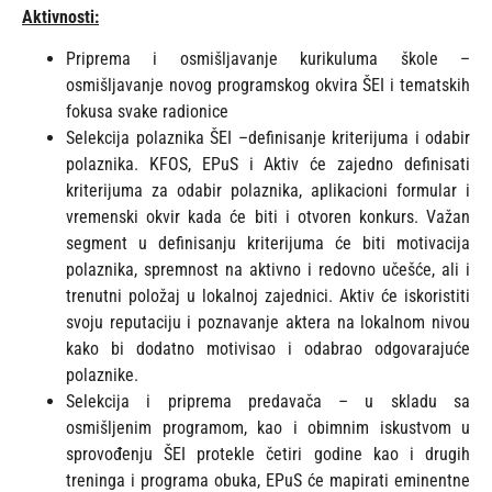
Aktivnosti:
Priprema i osmišljavanje kurikuluma škole –
osmišljavanje novog programskog okvira ŠEI i tematskih
fokusa svake radionice
Selekcija polaznika ŠEI –definisanje kriterijuma i odabir
polaznika. KFOS, EPuS i Aktiv će zajedno definisati
kriterijuma za odabir polaznika, aplikacioni formular i
vremenski okvir kada će biti i otvoren konkurs. Važan
segment u definisanju kriterijuma će biti motivacija
polaznika, spremnost na aktivno i redovno učešće, ali i
trenutni položaj u lokalnoj zajednici. Aktiv će iskoristiti
svoju reputaciju i poznavanje aktera na lokalnom nivou
kako bi dodatno motivisao i odabrao odgovarajuće
polaznike.
Selekcija i priprema predavača – u skladu sa
osmišljenim programom, kao i obimnim iskustvom u
sprovođenju ŠEI protekle četiri godine kao i drugih
treninga i programa obuka, EPuS će mapirati eminentne