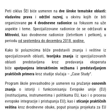
Peti ciklus ŠEI biće usmeren na
dve široke tematske oblasti:
vladavinu prava
i
održivi razvoj
, u okviru kojih će biti
organizovane
po 4 dvodnevne radionice
sa fokusom na uže
aspekte i teme. Specijalizovane radionice će se održavati
u
Mitrovici
, kao dvodnevne radionice (četvrtkom i petkom), u
periodu
od septembra do decembra 2018. godine.
Kako bi polaznicima bliže predstavili znanja i veštine iz
specijalizovanih oblasti,
teorijska znanja
iz specijalizovanih
oblasti predstavljena kroz predavanja eksperata
biće
upotpunjena interaktivnim vežbama i predstavljanjem
praktičnih primera
kroz studije slučaja – „Case Study“.
Program škole prevashodno je usmeren na pružanje
osnovnih
znanja
o istoriji i funkcionisanju Evropske unije (EU)
(institucijama, instrumentima i politikama EU, kao i o procesu
evropske integracije i pristupanja EU); kao i
sticanje praktičnih
veština
kroz dvodnevne obuke, poput pisanja projekata za EU