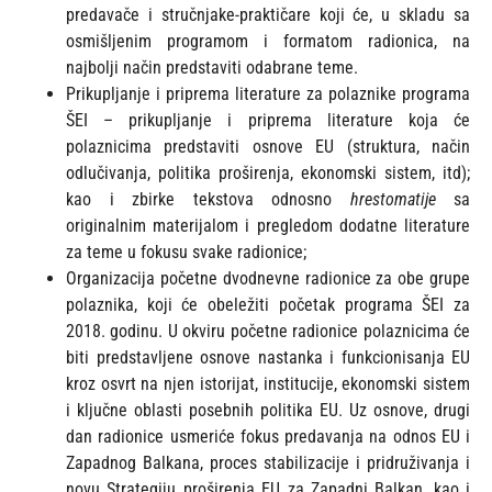
predavače i stručnjake-praktičare koji će, u skladu sa
osmišljenim programom i formatom radionica, na
najbolji način predstaviti odabrane teme.
Prikupljanje i priprema literature za polaznike programa
ŠEI – prikupljanje i priprema literature koja će
polaznicima predstaviti osnove EU (struktura, način
odlučivanja, politika proširenja, ekonomski sistem, itd);
kao i zbirke tekstova odnosno
hrestomatije
sa
originalnim materijalom i pregledom dodatne literature
za teme u fokusu svake radionice;
Organizacija početne dvodnevne radionice za obe grupe
polaznika, koji će obeležiti početak programa ŠEI za
2018. godinu. U okviru početne radionice polaznicima će
biti predstavljene osnove nastanka i funkcionisanja EU
kroz osvrt na njen istorijat, institucije, ekonomski sistem
i ključne oblasti posebnih politika EU. Uz osnove, drugi
dan radionice usmeriće fokus predavanja na odnos EU i
Zapadnog Balkana, proces stabilizacije i pridruživanja i
novu Strategiju proširenja EU za Zapadni Balkan, kao i