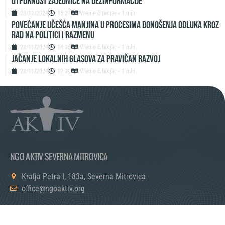
Otpornost zajednice na dezinformacije
28/11/2024
15:27
Vreme čitanja: < 1 min
Povećanje učešća manjina u procesima donošenja odluka kroz
rad na politici i razmenu
28/11/2024
14:35
Vreme čitanja: < 1 min
Jačanje lokalnih glasova za pravičan razvoj
28/11/2024
12:39
Vreme čitanja: < 1 min
NGO AKTIV SEVERNA MITROVICA
Kralja Petra I, 183a, Severna Mitrovica
office@ngoaktiv.org