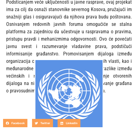
Podsticanjem veće uključenosti u javne rasprave, ovaj projekat
ima za cilj da osnaži stanovnike severnog Kosova, pružajući im
snažniji glas i osiguravajući da njihova prava budu poštovana.
Osnivanjem redovnih javnih foruma omogućiće se stalna
platforma za zajednicu da učestvuje u raspravama o pravima,
pristupu pravdi i mehanizmima odgovornosti. Ovo će povećati
javnu svest i razumevanje vladavine prava, podstičući
informisanije građanstvo. Promovisanjem dijaloga između
organizacija civilnog društva, lokalnih i centralnih vlasti, kao i
međunarodne zajednice, cilj je da se premoste razlike između
većinskih i nevećinskih zajednica. Olakšavanje otvorenih
dijaloga na nivou zajednice unaprediće razumevanje građana
o pravosudnim, političkim i društvenim procesima.
Facebook
Twitter
LinkedIn