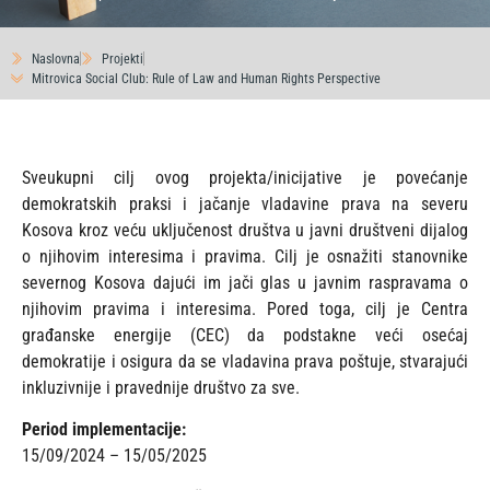
Naslovna
Projekti
Mitrovica Social Club: Rule of Law and Human Rights Perspective
Sveukupni cilj ovog projekta/inicijative je povećanje
demokratskih praksi i jačanje vladavine prava na severu
Kosova kroz veću uključenost društva u javni društveni dijalog
o njihovim interesima i pravima. Cilj je osnažiti stanovnike
severnog Kosova dajući im jači glas u javnim raspravama o
njihovim pravima i interesima. Pored toga, cilj je Centra
građanske energije (CEC) da podstakne veći osećaj
demokratije i osigura da se vladavina prava poštuje, stvarajući
inkluzivnije i pravednije društvo za sve.
Period implementacije:
15/09/2024 – 15/05/2025