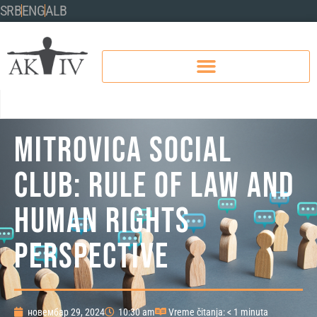
SRB
ENG
ALB
Mitrovica Social
Club: Rule of Law and
Human Rights
Perspective
новембар 29, 2024
10:30 am
Vreme čitanja: < 1 minuta