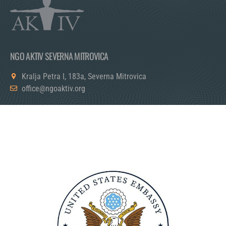
NGO AKTIV SEVERNA MITROVICA
Kralja Petra I, 183a, Severna Mitrovica
office@ngoaktiv.org