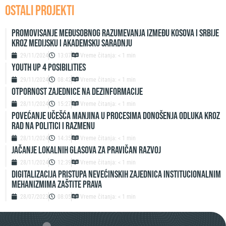
OSTALI PROJEKTI
Promovisanje međusobnog razumevanja između Kosova i Srbije
kroz medijsku i akademsku saradnju
29/11/2024
13:07
Vreme čitanja: < 1 min
Youth up 4 Posibilities
29/11/2024
08:42
Vreme čitanja: < 1 min
Otpornost zajednice na dezinformacije
28/11/2024
15:27
Vreme čitanja: < 1 min
Povećanje učešća manjina u procesima donošenja odluka kroz
rad na politici i razmenu
28/11/2024
14:35
Vreme čitanja: < 1 min
Jačanje lokalnih glasova za pravičan razvoj
28/11/2024
12:39
Vreme čitanja: < 1 min
Digitalizacija pristupa nevećinskih zajednica institucionalnim
mehanizmima zaštite prava
28/07/2023
08:05
Vreme čitanja: < 1 min