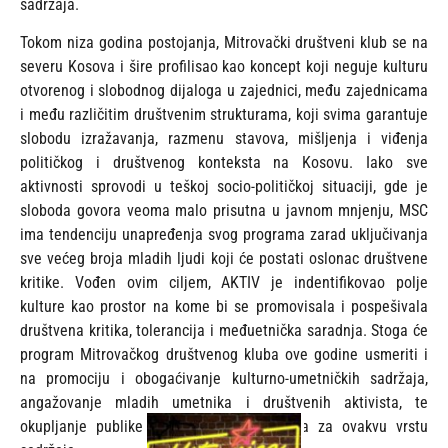
sadržaja.
Tokom niza godina postojanja, Mitrovački društveni klub se na
severu Kosova i šire profilisao kao koncept koji neguje kulturu
otvorenog i slobodnog dijaloga u zajednici, među zajednicama
i među različitim društvenim strukturama, koji svima garantuje
slobodu izražavanja, razmenu stavova, mišljenja i viđenja
političkog i društvenog konteksta na Kosovu. Iako sve
aktivnosti sprovodi u teškoj socio-političkoj situaciji, gde je
sloboda govora veoma malo prisutna u javnom mnjenju, MSC
ima tendenciju unapređenja svog programa zarad uključivanja
sve većeg broja mladih ljudi koji će postati oslonac društvene
kritike. Vođen ovim ciljem, AKTIV je indentifikovao polje
kulture kao prostor na kome bi se promovisala i pospešivala
društvena kritika, tolerancija i međuetnička saradnja. Stoga će
program Mitrovačkog društvenog kluba ove godine usmeriti i
na promociju i obogaćivanje kulturno-umetničkih sadržaja,
angažovanje mladih umetnika i društvenih aktivista, te
okupljanje publike koja je zainteresovana za ovakvu vrstu