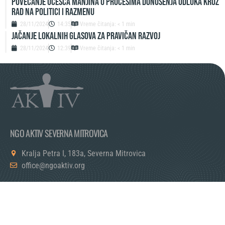
Povećanje učešća manjina u procesima donošenja odluka kroz
rad na politici i razmenu
28/11/2024
14:35
Vreme čitanja: < 1 min
Jačanje lokalnih glasova za pravičan razvoj
28/11/2024
12:39
Vreme čitanja: < 1 min
NGO AKTIV SEVERNA MITROVICA
Kralja Petra I, 183a, Severna Mitrovica
office@ngoaktiv.org