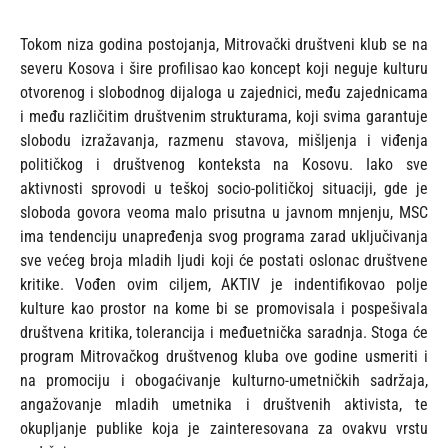
Tokom niza godina postojanja, Mitrovački društveni klub se na
severu Kosova i šire profilisao kao koncept koji neguje kulturu
otvorenog i slobodnog dijaloga u zajednici, među zajednicama
i među različitim društvenim strukturama, koji svima garantuje
slobodu izražavanja, razmenu stavova, mišljenja i viđenja
političkog i društvenog konteksta na Kosovu. Iako sve
aktivnosti sprovodi u teškoj socio-političkoj situaciji, gde je
sloboda govora veoma malo prisutna u javnom mnjenju, MSC
ima tendenciju unapređenja svog programa zarad uključivanja
sve većeg broja mladih ljudi koji će postati oslonac društvene
kritike. Vođen ovim ciljem, AKTIV je indentifikovao polje
kulture kao prostor na kome bi se promovisala i pospešivala
društvena kritika, tolerancija i međuetnička saradnja. Stoga će
program Mitrovačkog društvenog kluba ove godine usmeriti i
na promociju i obogaćivanje kulturno-umetničkih sadržaja,
angažovanje mladih umetnika i društvenih aktivista, te
okupljanje publike koja je zainteresovana za ovakvu vrstu