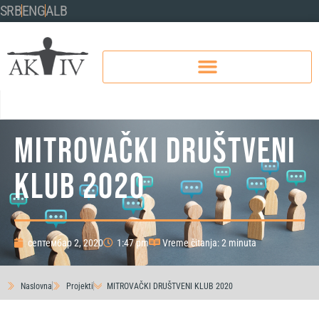
SRB
ENG
ALB
MITROVAČKI DRUŠTVENI
KLUB 2020
септембар 2, 2020
1:47 pm
Vreme čitanja: 2 minuta
Naslovna
Projekti
MITROVAČKI DRUŠTVENI KLUB 2020