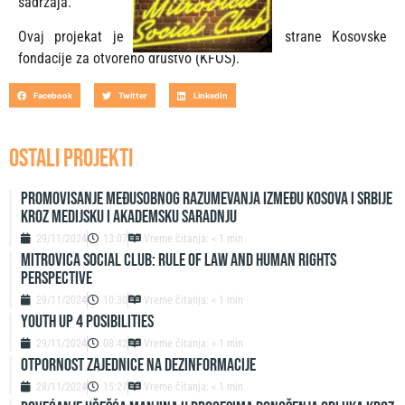
sadržaja.
Ovaj projekat je finansijski podržan od strane Kosovske
fondacije za otvoreno društvo (KFOS).
Facebook
Twitter
LinkedIn
OSTALI PROJEKTI
Promovisanje međusobnog razumevanja između Kosova i Srbije
kroz medijsku i akademsku saradnju
29/11/2024
13:07
Vreme čitanja: < 1 min
Mitrovica Social Club: Rule of Law and Human Rights
Perspective
29/11/2024
10:30
Vreme čitanja: < 1 min
Youth up 4 Posibilities
29/11/2024
08:42
Vreme čitanja: < 1 min
Otpornost zajednice na dezinformacije
28/11/2024
15:27
Vreme čitanja: < 1 min