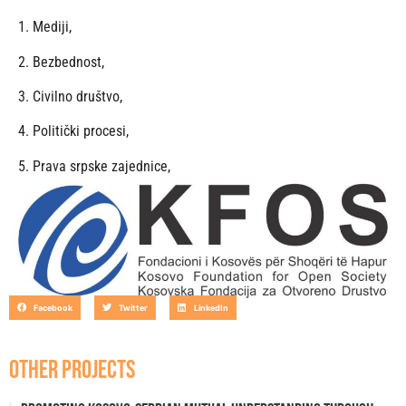
1. Mediji,
2. Bezbednost,
3. Civilno društvo,
4. Politički procesi,
5. Prava srpske zajednice,
6. (Ne)zavisnost i (ne)odgovornost institucija,
7. Ekonomija,
8. Dijalog Beograda i Prištine
.
Facebook
Twitter
LinkedIn
OTHER PROJECTS