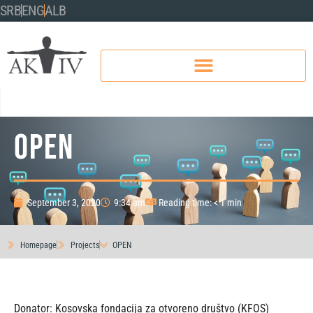
SRB
ENG
ALB
OPEN
September 3, 2020
9:34 am
Reading time: < 1 min
Homepage
Projects
OPEN
Donator: Kosovska fondacija za otvoreno društvo (KFOS)