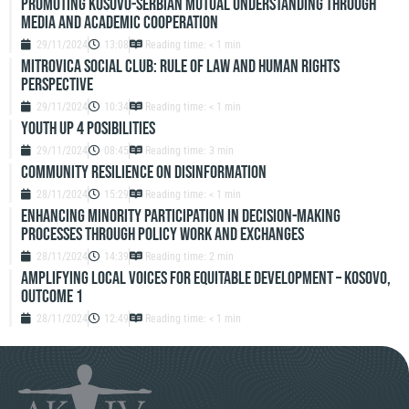
Promoting Kosovo-Serbian Mutual Understanding through
Media and Academic Cooperation
29/11/2024
13:08
Reading time: < 1 min
Mitrovica Social Club: Rule of Law and Human Rights
Perspective
29/11/2024
10:34
Reading time: < 1 min
Youth up 4 Posibilities
29/11/2024
08:45
Reading time: 3 min
Community resilience on disinformation
28/11/2024
15:29
Reading time: < 1 min
Enhancing Minority Participation in Decision-Making
Processes Through Policy Work and Exchanges
28/11/2024
14:39
Reading time: 2 min
Amplifying Local Voices for Equitable Development – Kosovo,
Outcome 1
28/11/2024
12:49
Reading time: < 1 min