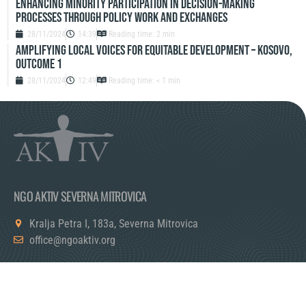
Enhancing Minority Participation in Decision-Making
Processes Through Policy Work and Exchanges
28/11/2024
14:39
Reading time: 2 min
Amplifying Local Voices for Equitable Development – Kosovo,
Outcome 1
28/11/2024
12:49
Reading time: < 1 min
NGO AKTIV SEVERNA MITROVICA
Kralja Petra I, 183a, Severna Mitrovica
office@ngoaktiv.org