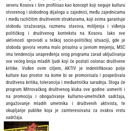
severu Kosova i šire profilisao kao koncept koji neguje kulturu
otvorenog i slobodnog dijaloga u zajednici, među zajednicama
i među različitim društvenim strukturama, koji svima garantuje
slobodu izražavanja, razmenu stavova, mišljenja i viđenja
političkog i društvenog konteksta na Kosovu. Iako sve
aktivnosti sprovodi u teškoj socio-političkoj situaciji, gde je
sloboda govora veoma malo prisutna u javnom mnjenju, MSC
ima tendenciju unapređenja svog programa zarad uključivanja
sve većeg broja mladih ljudi koji će postati oslonac društvene
kritike. Vođen ovim ciljem, AKTIV je indentifikovao polje
kulture kao prostor na kome bi se promovisala i pospešivala
društvena kritika, tolerancija i međuetnička saradnja. Stoga će
program Mitrovačkog društvenog kluba ove godine usmeriti i
na promociju i obogaćivanje kulturno-umetničkih sadržaja,
angažovanje mladih umetnika i društvenih aktivista, te
okupljanje publike koja je zainteresovana za ovakvu vrstu
sadržaja.