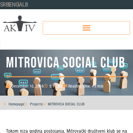
SRB
ENG
ALB
MITROVICA SOCIAL CLUB
December 10, 2016
3:19 pm
Reading time: < 1 min
Homepage
Projects
MITROVICA SOCIAL CLUB
Tokom niza godina postojanja, Mitrovački društveni klub se na