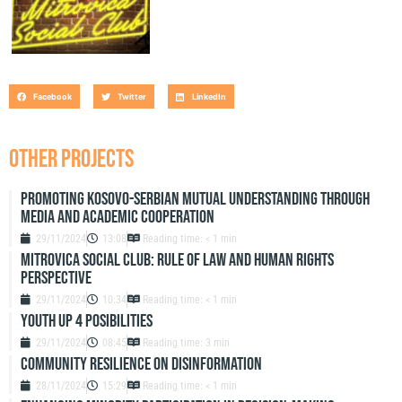
Facebook
Twitter
LinkedIn
OTHER PROJECTS
Promoting Kosovo-Serbian Mutual Understanding through
Media and Academic Cooperation
29/11/2024
13:08
Reading time: < 1 min
Mitrovica Social Club: Rule of Law and Human Rights
Perspective
29/11/2024
10:34
Reading time: < 1 min
Youth up 4 Posibilities
29/11/2024
08:45
Reading time: 3 min
Community resilience on disinformation
28/11/2024
15:29
Reading time: < 1 min