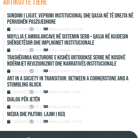
artikuj të tjerë
Sundimi i ligjit, veprimi institucional dhe qasja në të drejta në
periudhën paszgjedhore
30/07/2026
10:19
Koha e leximit: 12 min
Mbyllja e ambulancave në sistemin serb – qasja në kujdesin
shëndetësor dhe implikimet institucionale
06/05/2026
13:46
Koha e leximit: 5 min
Trashëgimia kulturore e Kishës Ortodokse Serbe në Kosovë
ndërmjet revizionizmit dhe narrativës institucionale
05/04/2026
20:18
Koha e leximit: 6 min
ART IN A SOCIETY IN TRANSITION: BETWEEN A CORNERSTONE AND A
STUMBLING BLOCK
30/06/2022
04:56
Koha e leximit: 5 min
DIALOG PËR JETËN
27/06/2022
07:27
Koha e leximit: 5 min
MEDIA DHE PAJTIMI: LAJMI I KEQ
13/06/2022
15:29
Koha e leximit: 13 min