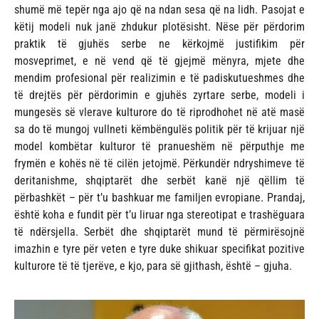
shumë më tepër nga ajo që na ndan sesa që na lidh. Pasojat e
këtij modeli nuk janë zhdukur plotësisht. Nëse për përdorim
praktik të gjuhës serbe ne kërkojmë justifikim për
mosveprimet, e në vend që të gjejmë mënyra, mjete dhe
mendim profesional për realizimin e të padiskutueshmes dhe
të drejtës për përdorimin e gjuhës zyrtare serbe, modeli i
mungesës së vlerave kulturore do të riprodhohet në atë masë
sa do të mungoj vullneti këmbëngulës politik për të krijuar një
model kombëtar kulturor të pranueshëm në përputhje me
frymën e kohës në të cilën jetojmë. Përkundër ndryshimeve të
deritanishme, shqiptarët dhe serbët kanë një qëllim të
përbashkët – për t’u bashkuar me familjen evropiane. Prandaj,
është koha e fundit për t’u liruar nga stereotipat e trashëguara
të ndërsjella. Serbët dhe shqiptarët mund të përmirësojnë
imazhin e tyre për veten e tyre duke shikuar specifikat pozitive
kulturore të të tjerëve, e kjo, para së gjithash, është – gjuha.