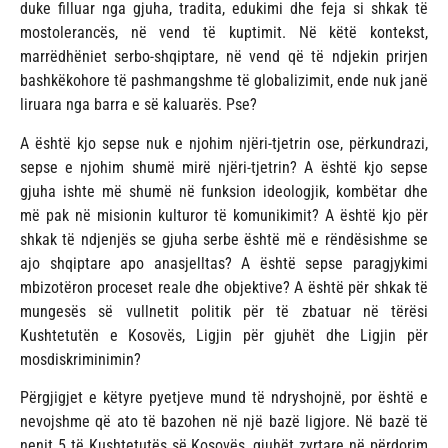
duke filluar nga gjuha, tradita, edukimi dhe feja si shkak të
mostolerancës, në vend të kuptimit. Në këtë kontekst,
marrëdhëniet serbo-shqiptare, në vend që të ndjekin prirjen
bashkëkohore të pashmangshme të globalizimit, ende nuk janë
liruara nga barra e së kaluarës. Pse?
A është kjo sepse nuk e njohim njëri-tjetrin ose, përkundrazi,
sepse e njohim shumë mirë njëri-tjetrin? A është kjo sepse
gjuha ishte më shumë në funksion ideologjik, kombëtar dhe
më pak në misionin kulturor të komunikimit? A është kjo për
shkak të ndjenjës se gjuha serbe është më e rëndësishme se
ajo shqiptare apo anasjelltas? A është sepse paragjykimi
mbizotëron proceset reale dhe objektive? A është për shkak të
mungesës së vullnetit politik për të zbatuar në tërësi
Kushtetutën e Kosovës, Ligjin për gjuhët dhe Ligjin për
mosdiskriminimin?
Përgjigjet e këtyre pyetjeve mund të ndryshojnë, por është e
nevojshme që ato të bazohen në një bazë ligjore. Në bazë të
nenit 5 të Kushtetutës së Kosovës, gjuhët zyrtare në përdorim