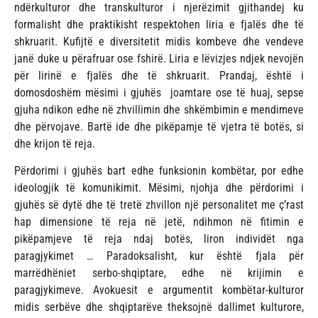
ndërkulturor dhe transkulturor i njerëzimit gjithandej ku
formalisht dhe praktikisht respektohen liria e fjalës dhe të
shkruarit. Kufijtë e diversitetit midis kombeve dhe vendeve
janë duke u përafruar ose fshirë. Liria e lëvizjes ndjek nevojën
për lirinë e fjalës dhe të shkruarit. Prandaj, është i
domosdoshëm mësimi i gjuhës joamtare ose të huaj, sepse
gjuha ndikon edhe në zhvillimin dhe shkëmbimin e mendimeve
dhe përvojave. Bartë ide dhe pikëpamje të vjetra të botës, si
dhe krijon të reja.
Përdorimi i gjuhës bart edhe funksionin kombëtar, por edhe
ideologjik të komunikimit. Mësimi, njohja dhe përdorimi i
gjuhës së dytë dhe të tretë zhvillon një personalitet me ç’rast
hap dimensione të reja në jetë, ndihmon në fitimin e
pikëpamjeve të reja ndaj botës, liron individët nga
paragjykimet … Paradoksalisht, kur është fjala për
marrëdhëniet serbo-shqiptare, edhe në krijimin e
paragjykimeve. Avokuesit e argumentit kombëtar-kulturor
midis serbëve dhe shqiptarëve theksojnë dallimet kulturore,