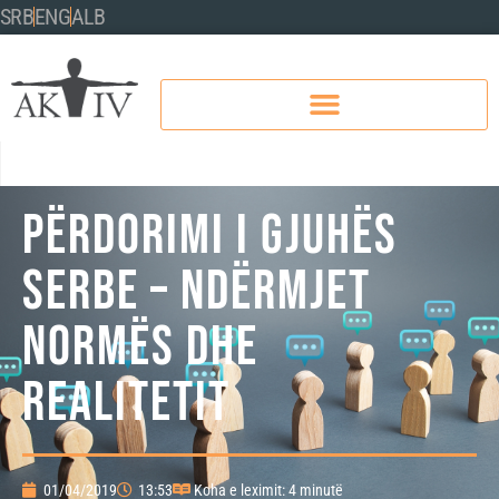
SRB
ENG
ALB
PËRDORIMI I GJUHËS
SERBE – NDËRMJET
NORMËS DHE
REALITETIT
01/04/2019
13:53
Koha e leximit: 4 minutë