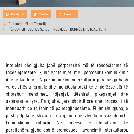
Facebook
Twitter
LinkedIn
Ballina
Këndi Tematik
PËRDORIMI I GJUHËS SERBE – NDËRMJET NORMËS DHE REALITETIT
Intelekti dhe gjuha janë përparësitë më të rëndësishme të
racës njerëzore. Gjuha është mjeti më i përsosur i komunikimit
dhe të kuptuarit. Nga komunikimi ndërkulturor para së gjithash
varet aftësia formale dhe mundësia praktike e njerëzve për të
shprehur mendimet, ndjenjat, dëshirat, pikëpamjet dhe
aspiratat e tyre. Pa gjuhë, jeta shpirtërore dhe procesi i të
menduarit do të ishin të paimagjinueshme. Fillimisht gjuha, e
pastaj fjala e shkruar, u krijuan dhe zhvilluan vazhdimisht
komunikimin kulturor. Në procesin e globalizimit të
përditshëm, gjuha është promovues i avancimit interkulturor,