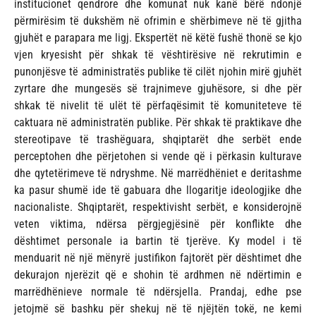
institucionet qendrore dhe komunat nuk kanë bërë ndonjë
përmirësim të dukshëm në ofrimin e shërbimeve në të gjitha
gjuhët e parapara me ligj. Ekspertët në këtë fushë thonë se kjo
vjen kryesisht për shkak të vështirësive në rekrutimin e
punonjësve të administratës publike të cilët njohin mirë gjuhët
zyrtare dhe mungesës së trajnimeve gjuhësore, si dhe për
shkak të nivelit të ulët të përfaqësimit të komuniteteve të
caktuara në administratën publike. Për shkak të praktikave dhe
stereotipave të trashëguara, shqiptarët dhe serbët ende
perceptohen dhe përjetohen si vende që i përkasin kulturave
dhe qytetërimeve të ndryshme. Në marrëdhëniet e deritashme
ka pasur shumë ide të gabuara dhe llogaritje ideologjike dhe
nacionaliste. Shqiptarët, respektivisht serbët, e konsiderojnë
veten viktima, ndërsa përgjegjësinë për konflikte dhe
dështimet personale ia bartin të tjerëve. Ky model i të
menduarit në një mënyrë justifikon fajtorët për dështimet dhe
dekurajon njerëzit që e shohin të ardhmen në ndërtimin e
marrëdhënieve normale të ndërsjella. Prandaj, edhe pse
jetojmë së bashku për shekuj në të njëjtën tokë, ne kemi