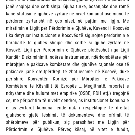
janë shqipja dhe serbishtja. Gjuha turke, boshnjake dhe romë
kanë statusin e gjuhëve zyrtare në nivel komunal ose mund të
përdoren zyrtarisht në çdo nivel, në pajtim me ligjin. Me
miratimin e Ligjit për Përdorimin e Gjuhëve, Kuvendi i Kosovës
i ka detyruar institucionet e Kosovës të sigurojnë përdorimin e
barabartë të gjuhës shqipe dhe serbe si gjuhë zyrtare në
Kosovë. Ligji për Përdorimin e Gjuhëve plotësohet nga Ligji
Kundër Diskriminimit, ndërsa instrumentet ndërkombëtare për
mbrojtjen e pakicave kombëtare dhe gjuhëve rajonale ose të
pakicave janë drejtpërdrejt të zbatueshme në Kosovë, duke
përfshirë Konventën Kornizë për Mbrojtjen e Pakicave
Kombëtare të Këshillit të Evropës … Megjithatë, raportet e
ndryshme dhe hulumtimet empirike (OSBE, FDH etj.) tregojnë
se, me përjashtim të nivelit qendror, as institucionet komunale
e as zyrtarët komunal ende nuk i respektojnë të drejtat
gjuhësore gjatë lëshimit të dokumenteve dhe ofrimit të
shërbimeve për publikun, siç parashihet me Ligjin për
Përdorimin e Gjuhëve. Përveç kësaj, në vitet e fundit,