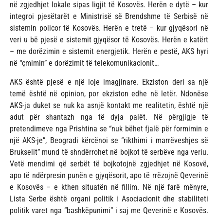
në zgjedhjet lokale sipas ligjit të Kosovës. Herën e dytë – kur
integroi pjesëtarët e Ministrisë së Brendshme të Serbisë në
sistemin policor të Kosovës. Herën e tretë – kur gjyqësori në
veri u bë pjesë e sistemit gjyqësor të Kosovës. Herën e katërt
– me dorëzimin e sistemit energjetik. Herën e pestë, AKS hyri
në “çmimin” e dorëzimit të telekomunikacionit…
AKS është pjesë e një loje imagjinare. Ekziston deri sa një
temë është në opinion, por ekziston edhe në letër. Ndonëse
AKS-ja duket se nuk ka asnjë kontakt me realitetin, është një
adut për shantazh nga të dyja palët. Në përgjigje të
pretendimeve nga Prishtina se “nuk bëhet fjalë për formimin e
një AKS-je”, Beogradi kërcënoi se “rikthimi i marrëveshjes së
Brukselit” mund të shndërrohet në bojkot të serbëve nga veriu.
Vetë mendimi që serbët të bojkotojnë zgjedhjet në Kosovë,
apo të ndërpresin punën e gjyqësorit, apo të rrëzojnë Qeverinë
e Kosovës – e kthen situatën në fillim. Në një farë mënyre,
Lista Serbe është organi politik i Asociacionit dhe stabiliteti
politik varet nga “bashkëpunimi” i saj me Qeverinë e Kosovës.