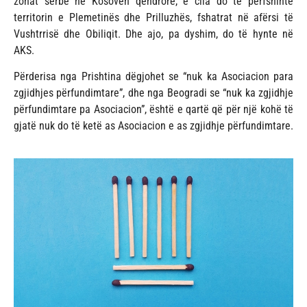
zonat serbe në Kosovën qendrore, e cila do të përfshinte
territorin e Plemetinës dhe Prilluzhës, fshatrat në afërsi të
Vushtrrisë dhe Obiliqit. Dhe ajo, pa dyshim, do të hynte në
AKS.
Përderisa nga Prishtina dëgjohet se “nuk ka Asociacion para
zgjidhjes përfundimtare”, dhe nga Beogradi se “nuk ka zgjidhje
përfundimtare pa Asociacion”, është e qartë që për një kohë të
gjatë nuk do të ketë as Asociacion e as zgjidhje përfundimtare.