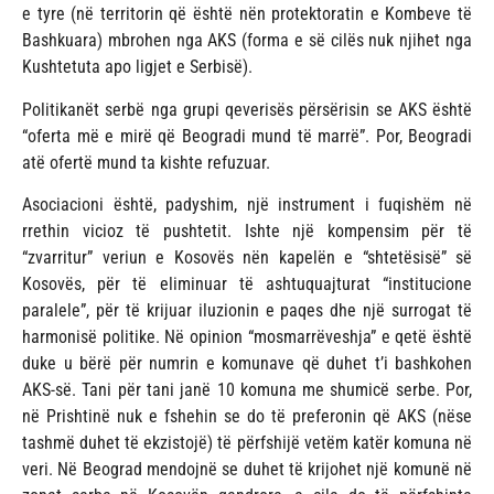
e tyre (në territorin që është nën protektoratin e Kombeve të
Bashkuara) mbrohen nga AKS (forma e së cilës nuk njihet nga
Kushtetuta apo ligjet e Serbisë).
Politikanët serbë nga grupi qeverisës përsërisin se AKS është
“oferta më e mirë që Beogradi mund të marrë”. Por, Beogradi
atë ofertë mund ta kishte refuzuar.
Asociacioni është, padyshim, një instrument i fuqishëm në
rrethin vicioz të pushtetit. Ishte një kompensim për të
“zvarritur” veriun e Kosovës nën kapelën e “shtetësisë” së
Kosovës, për të eliminuar të ashtuquajturat “institucione
paralele”, për të krijuar iluzionin e paqes dhe një surrogat të
harmonisë politike. Në opinion “mosmarrëveshja” e qetë është
duke u bërë për numrin e komunave që duhet t’i bashkohen
AKS-së. Tani për tani janë 10 komuna me shumicë serbe. Por,
në Prishtinë nuk e fshehin se do të preferonin që AKS (nëse
tashmë duhet të ekzistojë) të përfshijë vetëm katër komuna në
veri. Në Beograd mendojnë se duhet të krijohet një komunë në