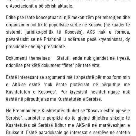
e Asociacionit u bë sërish aktuale.
Edhe pse ishte konceptuar si një mekanizëm për mbrojtjen dhe
organizimin politik të popullsisë serbe në Kosovë (në kuadër të
sistemit juridiko-politik të Kosovës), AKS nuk u formua,
pavarësisht se në Prishtinë u ndërruan pesë kryeministra, dy
presidentë dhe një presidente.
Dokumenti themelues – Statuti, ende nuk gjendet në tryezë,
ndonëse për këtë dokument “flitet” për tetë vite.
Është interesant se argumenti më i shpeshtë për mos formimin
e AKS-së është “nuk është plotësisht në përputhje me
Kushtetutën e Kosovës”. Por kryesisht heshtet ngase nuk
është në përputhje as me Kushtetutën e Serbisë.
Në Preambulën e Kushtetutës thuhet se “Kosova është pjesë e
Serbisë”. Juristët e përpiktë do të gjejnë dhjetëra shkelje të
Kushtetutës së Serbisë lidhur me AKS-në në marrëveshjen e
Brukselit. Është paradoksale që interesat e serbëve në shtetin