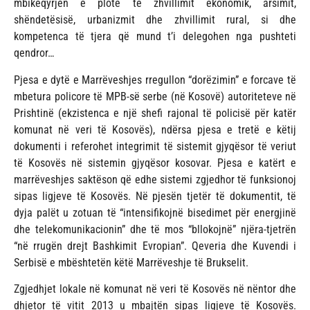
mbikëqyrjen e plotë të zhvillimit ekonomik, arsimit,
shëndetësisë, urbanizmit dhe zhvillimit rural, si dhe
kompetenca të tjera që mund t’i delegohen nga pushteti
qendror…
Pjesa e dytë e Marrëveshjes rregullon “dorëzimin” e forcave të
mbetura policore të MPB-së serbe (në Kosovë) autoriteteve në
Prishtinë (ekzistenca e një shefi rajonal të policisë për katër
komunat në veri të Kosovës), ndërsa pjesa e tretë e këtij
dokumenti i referohet integrimit të sistemit gjyqësor të veriut
të Kosovës në sistemin gjyqësor kosovar. Pjesa e katërt e
marrëveshjes saktëson që edhe sistemi zgjedhor të funksionoj
sipas ligjeve të Kosovës. Në pjesën tjetër të dokumentit, të
dyja palët u zotuan të “intensifikojnë bisedimet për energjinë
dhe telekomunikacionin” dhe të mos “bllokojnë” njëra-tjetrën
“në rrugën drejt Bashkimit Evropian”. Qeveria dhe Kuvendi i
Serbisë e mbështetën këtë Marrëveshje të Brukselit.
Zgjedhjet lokale në komunat në veri të Kosovës në nëntor dhe
dhjetor të vitit 2013 u mbajtën sipas ligjeve të Kosovës.