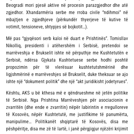
Beogradi mori pjesë aktive në procesin parazgjedhor dhe atë
zgjedhor. Xhandarmëria serbe me rroba civile “ndihmoi” në
mbajtjen e zgjedhjeve (përkundër thyerjeve të kutive të
votimit, tensioneve, shtypjes së bojkotit…).
Më pas “gjyqësori serb kaloi në duart e Prishtinës”. Tomisllav
Nikolliq, presidenti i atëhershëm i Serbisë, pretendoi se
marrëveshja e Brukselit ishte në përputhje me Kushtetutën e
Serbisë, ndërsa Gjykata Kushtetuese serbe hodhi poshtë
propozimin për të vlerësuar kushtetutshmërinë dhe
ligjshmërinë e marrëveshjes së Brukselit, duke theksuar se ajo
ishte një “dokument politik” dhe një “akt juridikisht jodetyrues”.
Kështu, AKS u bë kthesa më e qëndrueshme në jetën politike
të Serbisë. Nga Prishtina Marrëveshjen për asociacionin e
zvarritën (dhe ende e zvarritin) nëpër labirintin e rregulloreve
të Kosovës, nëpër Kushtetutë, me justifikime të panumërta,
manipulime… Politikanët shqiptarë të Kosovës, disa me
pëshpëritje, disa me zë të lartë, i janë përgjigjur njëzëri krijimit