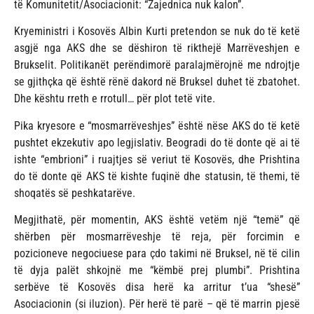
të Komunitetit/Asociacionit: “Zajednica nuk kalon”.
Kryeministri i Kosovës Albin Kurti pretendon se nuk do të ketë
asgjë nga AKS dhe se dëshiron të rikthejë Marrëveshjen e
Brukselit. Politikanët perëndimorë paralajmërojnë me ndrojtje
se gjithçka që është rënë dakord në Bruksel duhet të zbatohet.
Dhe kështu rreth e rrotull… për plot tetë vite.
Pika kryesore e “mosmarrëveshjes” është nëse AKS do të ketë
pushtet ekzekutiv apo legjislativ. Beogradi do të donte që ai të
ishte “embrioni” i ruajtjes së veriut të Kosovës, dhe Prishtina
do të donte që AKS të kishte fuqinë dhe statusin, të themi, të
shoqatës së peshkatarëve.
Megjithatë, për momentin, AKS është vetëm një “temë” që
shërben për mosmarrëveshje të reja, për forcimin e
pozicioneve negociuese para çdo takimi në Bruksel, në të cilin
të dyja palët shkojnë me “këmbë prej plumbi”. Prishtina
serbëve të Kosovës disa herë ka arritur t’ua “shesë”
Asociacionin (si iluzion). Për herë të parë – që të marrin pjesë