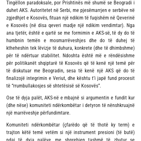
Tingëllon paradoksale, por Prishtinës më shumë se Beogradi i
duhet AKS. Autoritetet në Serbi, me pjesëmarrjen e serbëve në
zgjedhjet e Kosovës, fituan një ndikim të fuqishëm në Qeverinë
e Kosovës (në disa qeveri madje një ndikim vendimtar). Nga
ana tjetër, është e qartë se me formimin e AKS-së, të dy do të
humbnin temën e mosmarrëveshjes dhe do të duhej të
ktheheshin tek lëvizje të duhura, konkrete (dhe të dhimbshme)
për të ndërtuar stabilitet. Ndoshta është më e rëndësishme
për politikanët shqiptarë të Kosovës që të kenë një temë për
të diskutuar me Beogradin, sesa të kenë një AKS që do të
finalizojë integrimin e Veriut, dhe kështu t’i japë fund procesit
të “rrumbullakosjes së shtetësisë së Kosovës”.
Ose të dyja palët, AKS-në e mbajnë si argumentin e fundit kur
(dhe nëse) komuniteti ndërkombëtar i detyron të nënshkruajnë
një marrëveshje përfundimtare.
Komuniteti ndërkombëtar (çfarëdo që të thotë ky term) e
trajton këtë temë vetëm si një instrument presioni (të butë)
ndaj të dyja palëve, me shprehjen tashmë të zbutur se