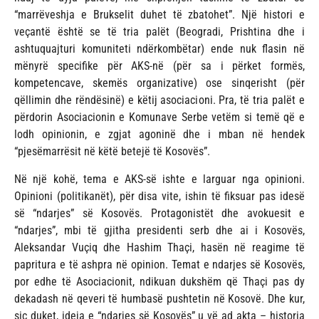
“marrëveshja e Brukselit duhet të zbatohet”. Një histori e
veçantë është se të tria palët (Beogradi, Prishtina dhe i
ashtuquajturi komuniteti ndërkombëtar) ende nuk flasin në
mënyrë specifike për AKS-në (për sa i përket formës,
kompetencave, skemës organizative) ose sinqerisht (për
qëllimin dhe rëndësinë) e këtij asociacioni. Pra, të tria palët e
përdorin Asociacionin e Komunave Serbe vetëm si temë që e
lodh opinionin, e zgjat agoninë dhe i mban në hendek
“pjesëmarrësit në këtë betejë të Kosovës”.
Në një kohë, tema e AKS-së ishte e larguar nga opinioni.
Opinioni (politikanët), për disa vite, ishin të fiksuar pas idesë
së “ndarjes” së Kosovës. Protagonistët dhe avokuesit e
“ndarjes”, mbi të gjitha presidenti serb dhe ai i Kosovës,
Aleksandar Vuçiq dhe Hashim Thaçi, hasën në reagime të
papritura e të ashpra në opinion. Temat e ndarjes së Kosovës,
por edhe të Asociacionit, ndikuan dukshëm që Thaçi pas dy
dekadash në qeveri të humbasë pushtetin në Kosovë. Dhe kur,
siç duket, ideja e “ndarjes së Kosovës” u vë ad akta – historia