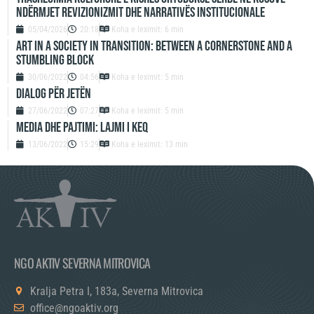
ndërmjet revizionizmit dhe narrativës institucionale
05/04/2026
20:18
Koha e leximit: 6 min
ART IN A SOCIETY IN TRANSITION: BETWEEN A CORNERSTONE AND A
STUMBLING BLOCK
30/06/2022
04:56
Koha e leximit: 5 min
DIALOG PËR JETËN
27/06/2022
07:27
Koha e leximit: 5 min
MEDIA DHE PAJTIMI: LAJMI I KEQ
13/06/2022
15:29
Koha e leximit: 13 min
NGO AKTIV SEVERNA MITROVICA
Kralja Petra I, 183a, Severna Mitrovica
office@ngoaktiv.org