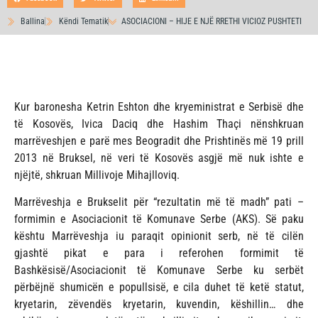
Ballina
Këndi Tematik
ASOCIACIONI – HIJE E NJË RRETHI VICIOZ PUSHTETI
Kur baronesha Ketrin Eshton dhe kryeministrat e Serbisë dhe
të Kosovës, Ivica Daciq dhe Hashim Thaçi nënshkruan
marrëveshjen e parë mes Beogradit dhe Prishtinës më 19 prill
2013 në Bruksel, në veri të Kosovës asgjë më nuk ishte e
njëjtë, shkruan Millivoje Mihajlloviq.
Marrëveshja e Brukselit për “rezultatin më të madh” pati –
formimin e Asociacionit të Komunave Serbe (AKS). Së paku
kështu Marrëveshja iu paraqit opinionit serb, në të cilën
gjashtë pikat e para i referohen formimit të
Bashkësisë/Asociacionit të Komunave Serbe ku serbët
përbëjnë shumicën e popullsisë, e cila duhet të ketë statut,
kryetarin, zëvendës kryetarin, kuvendin, këshillin… dhe