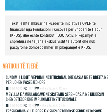
Teksti është shkruar në kuadër të iniciativës OPEN të
financuar nga Fondacioni i Kosovës për Shoqëri të Hapur
(KFOS), dhe është kontribut i OJQ Aktiv. Pikëpamjet e
shprehura në të janë ekskluzivisht të autorit dhe nuk
pasqyrojnë domosdoshmërish pikëpamjet e KFOS.
artikuj të tjerë
Sundimi i ligjit, veprimi institucional dhe qasja në të drejta në
periudhën paszgjedhore
30/07/2026
10:19
Koha e leximit: 12 min
Mbyllja e ambulancave në sistemin serb – qasja në kujdesin
shëndetësor dhe implikimet institucionale
06/05/2026
13:46
Koha e leximit: 5 min
Trashëgimia kulturore e Kishës Ortodokse Serbe në Kosovë