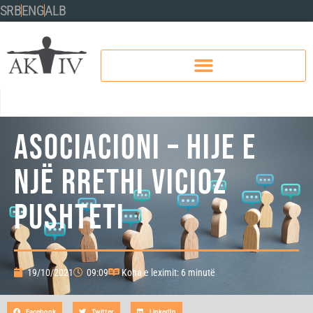
SRB
ENG
ALB
ASOCIACIONI – HIJE E
NJË RRETHI VICIOZ
PUSHTETI
19/10/2021
09:09
Koha e leximit: 6 minutë
Facebook
Twitter
LinkedIn