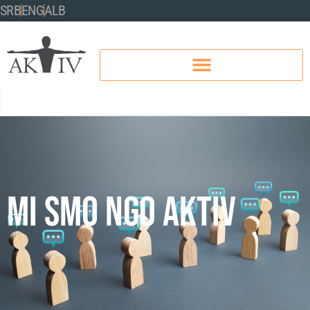
SRB
ENG
ALB
MI SMO NGO AKTIV