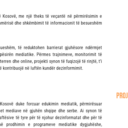
ë Kosovë, me një theks të veçantë në përmirësimin e
eshmërisë dhe shkëmbimit të informacionit të besueshëm
sueshëm, të reduktohen barrierat gjuhësore ndërmjet
ësirën mediatike. Përmes trajnimeve, monitorimit të
en dhe online, projekti synon të fuqizojë të rinjtë, t’i
 kontribuojë në luftën kundër dezinformimit.
proj
 Kosovë duke forcuar edukimin mediatik, përmirësuar
jet mediave në gjuhën shqipe dhe serbe. Ai synon të
 aftësive të tyre për të njohur dezinformatat dhe për të
ijnë prodhimin e programeve mediatike dygjuhëshe,