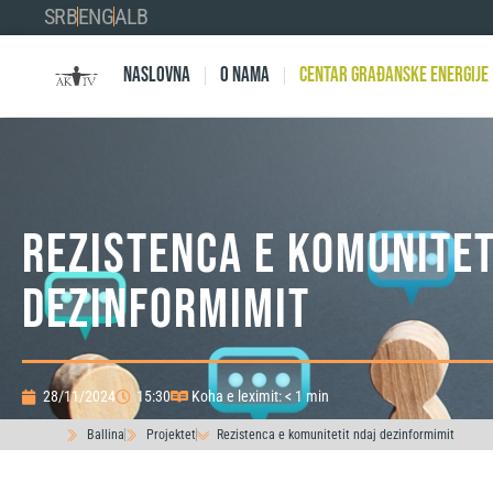
SRB
ENG
ALB
Naslovna
O nama
Centar Građanske Energije
Rezistenca e komunitet
dezinformimit
28/11/2024
15:30
Koha e leximit: < 1 min
Ballina
Projektet
Rezistenca e komunitetit ndaj dezinformimit