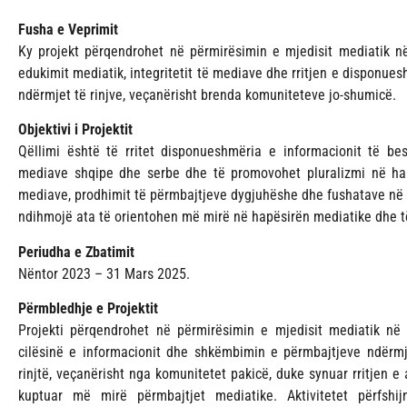
Fusha e Veprimit
Ky projekt përqendrohet në përmirësimin e mjedisit mediatik n
edukimit mediatik, integritetit të mediave dhe rritjen e disponu
ndërmjet të rinjve, veçanërisht brenda komuniteteve jo-shumicë.
Objektivi i Projektit
Qëllimi është të rritet disponueshmëria e informacionit të be
mediave shqipe dhe serbe dhe të promovohet pluralizmi në hap
mediave, prodhimit të përmbajtjeve dygjuhëshe dhe fushatave në terr
ndihmojë ata të orientohen më mirë në hapësirën mediatike dhe të
Periudha e Zbatimit
Nëntor 2023 – 31 Mars 2025.
Përmbledhje e Projektit
Projekti përqendrohet në përmirësimin e mjedisit mediatik në
cilësinë e informacionit dhe shkëmbimin e përmbajtjeve ndërm
rinjtë, veçanërisht nga komunitetet pakicë, duke synuar rritjen e
kuptuar më mirë përmbajtjet mediatike. Aktivitetet përfsh