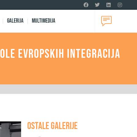
Galerija
Multimedija
ole evropskih integracija
Ostale galerije