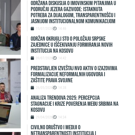
Održana diskusija o imovinskim pitanjima u
području jezera Gazivode: Istaknuta
potreba za dijalogom, transparentnošću i
jasnijom institucionalnom komunikacijom
15/07/2026
14:46
ODRŽAN OKRUGLI STO O POLOŽAJU SRPSKE
ZAJEDNICE U IŠČEKIVANJU FORMIRANJA NOVIH
INSTITUCIJA NA KOSOVU
09/07/2026
14:42
Predstavljen izveštaj NVO Aktiv o izazovima
formalizacije neformalnih ugovora i
zaštite prava svojine
26/05/2026
14:38
ANALIZA TRENDOVA 2025: PERCEPCIJA
STAGNACIJE I KRIZE POVERENJA MEĐU SRBIMA NA
KOSOVU
29/04/2026
14:34
Civilno društvo i mediji o
netransparentnosti institucija i