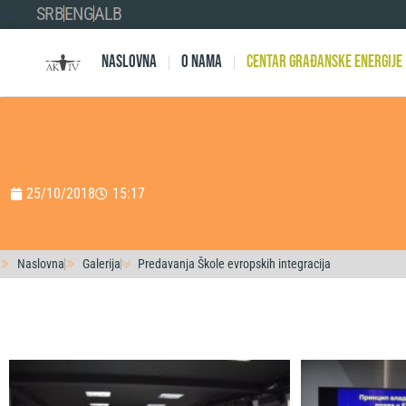
SRB
ENG
ALB
Naslovna
O nama
Centar Građanske Energije
25/10/2018
15:17
Naslovna
Galerija
Predavanja Škole evropskih integracija