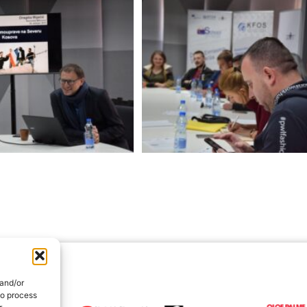
 and/or
to process