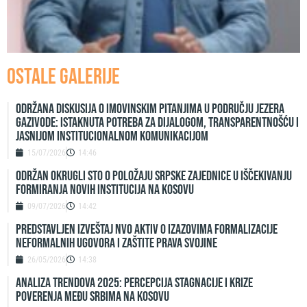
Ostale galerije
Održana diskusija o imovinskim pitanjima u području jezera
Gazivode: Istaknuta potreba za dijalogom, transparentnošću i
jasnijom institucionalnom komunikacijom
15/07/2026
14:46
ODRŽAN OKRUGLI STO O POLOŽAJU SRPSKE ZAJEDNICE U IŠČEKIVANJU
FORMIRANJA NOVIH INSTITUCIJA NA KOSOVU
09/07/2026
14:42
Predstavljen izveštaj NVO Aktiv o izazovima formalizacije
neformalnih ugovora i zaštite prava svojine
26/05/2026
14:38
ANALIZA TRENDOVA 2025: PERCEPCIJA STAGNACIJE I KRIZE
POVERENJA MEĐU SRBIMA NA KOSOVU