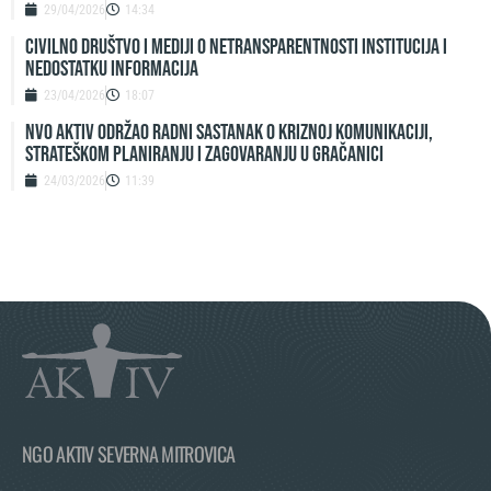
29/04/2026
14:34
Civilno društvo i mediji o netransparentnosti institucija i
nedostatku informacija
23/04/2026
18:07
NVO Aktiv održao radni sastanak o kriznoj komunikaciji,
strateškom planiranju i zagovaranju u Gračanici
24/03/2026
11:39
NGO AKTIV SEVERNA MITROVICA