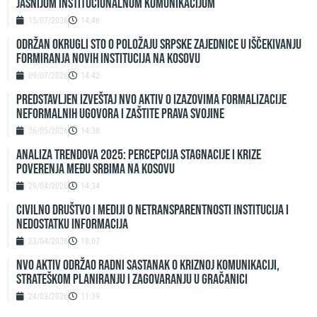
jasnijom institucionalnom komunikacijom
15/07/2026
14:46
ODRŽAN OKRUGLI STO O POLOŽAJU SRPSKE ZAJEDNICE U IŠČEKIVANJU
FORMIRANJA NOVIH INSTITUCIJA NA KOSOVU
09/07/2026
14:42
Predstavljen izveštaj NVO Aktiv o izazovima formalizacije
neformalnih ugovora i zaštite prava svojine
26/05/2026
14:38
ANALIZA TRENDOVA 2025: PERCEPCIJA STAGNACIJE I KRIZE
POVERENJA MEĐU SRBIMA NA KOSOVU
29/04/2026
14:34
Civilno društvo i mediji o netransparentnosti institucija i
nedostatku informacija
23/04/2026
18:07
NVO Aktiv održao radni sastanak o kriznoj komunikaciji,
strateškom planiranju i zagovaranju u Gračanici
24/03/2026
11:39