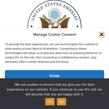
Manage Cookie Consent
To provide the best experiences, we use technologies like cookies to
store and/or access device information. Consenting to these
technologies will allow us to process data such as browsing behavior or
unique IDs on this site. Not consenting or withdrawing consent, may
adversely affect certain features and functions.
Accept
We use cookies to ensure that we give you the best
Deny
experience on our website. If you continue to use this site we
Politika Privatnosti
Kontaktirajte nas
will assume that you are happy with it.
View preferences
All rights reserved © NGO Aktiv 2022 | Designed by
L’Atelier
Ok
No