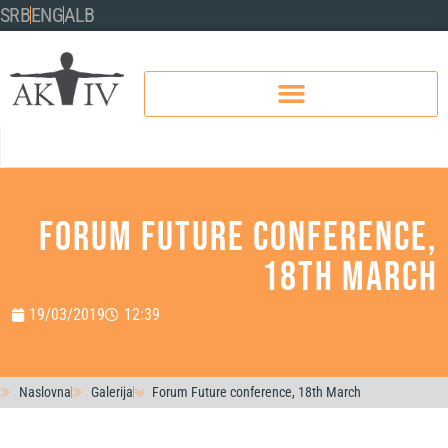
SRB
ENG
ALB
Forum Future conference,
18th March
19/03/2019
12:39
Naslovna
Galerija
Forum Future conference, 18th March