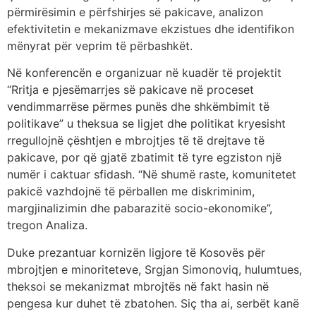
përmirësimin e përfshirjes së pakicave, analizon
efektivitetin e mekanizmave ekzistues dhe identifikon
mënyrat për veprim të përbashkët.
Në konferencën e organizuar në kuadër të projektit
“Rritja e pjesëmarrjes së pakicave në proceset
vendimmarrëse përmes punës dhe shkëmbimit të
politikave” u theksua se ligjet dhe politikat kryesisht
rregullojnë çështjen e mbrojtjes të të drejtave të
pakicave, por që gjatë zbatimit të tyre egziston një
numër i caktuar sfidash. “Në shumë raste, komunitetet
pakicë vazhdojnë të përballen me diskriminim,
margjinalizimin dhe pabarazitë socio-ekonomike”,
tregon Analiza.
Duke prezantuar kornizën ligjore të Kosovës për
mbrojtjen e minoriteteve, Srgjan Simonoviq, hulumtues,
theksoi se mekanizmat mbrojtës në fakt hasin në
pengesa kur duhet të zbatohen. Siç tha ai, serbët kanë