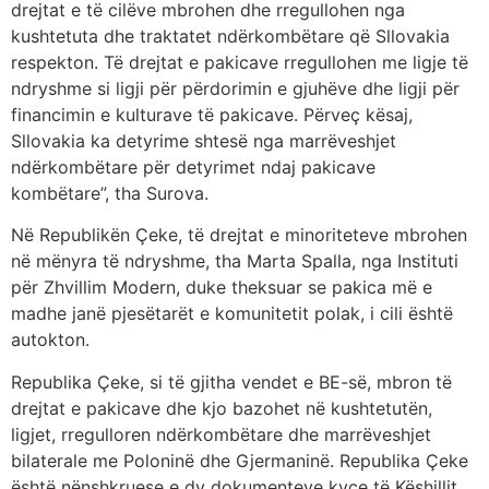
drejtat e të cilëve mbrohen dhe rregullohen nga
kushtetuta dhe traktatet ndërkombëtare që Sllovakia
respekton. Të drejtat e pakicave rregullohen me ligje të
ndryshme si ligji për përdorimin e gjuhëve dhe ligji për
financimin e kulturave të pakicave. Përveç kësaj,
Sllovakia ka detyrime shtesë nga marrëveshjet
ndërkombëtare për detyrimet ndaj pakicave
kombëtare”, tha Surova.
Në Republikën Çeke, të drejtat e minoriteteve mbrohen
në mënyra të ndryshme, tha Marta Spalla, nga Instituti
për Zhvillim Modern, duke theksuar se pakica më e
madhe janë pjesëtarët e komunitetit polak, i cili është
autokton.
Republika Çeke, si të gjitha vendet e BE-së, mbron të
drejtat e pakicave dhe kjo bazohet në kushtetutën,
ligjet, rregulloren ndërkombëtare dhe marrëveshjet
bilaterale me Poloninë dhe Gjermaninë. Republika Çeke
është nënshkruese e dy dokumenteve kyçe të Këshillit