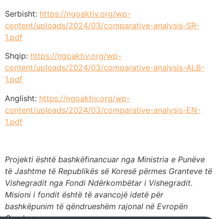
Serbisht:
https://ngoaktiv.org/wp-
content/uploads/2024/03/comparative-analysis-SR-
1.pdf
Shqip:
https://ngoaktiv.org/wp-
content/uploads/2024/03/comparative-analysis-ALB-
1.pdf
Anglisht:
https://ngoaktiv.org/wp-
content/uploads/2024/03/comparative-analysis-EN-
1.pdf
Projekti është bashkëfinancuar nga Ministria e Punëve
të Jashtme të Republikës së Koresë përmes Granteve të
Vishegradit nga Fondi Ndërkombëtar i Vishegradit.
Misioni i fondit është të avancojë idetë për
bashkëpunim të qëndrueshëm rajonal në Evropën
Qendrore.