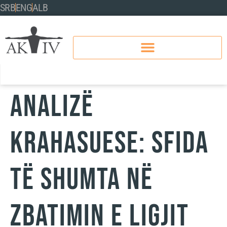
SRB
ENG
ALB
Analizë
krahasuese: Sfida
të shumta në
zbatimin e ligjit