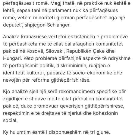
përfaqësuesit romë. Megjithatë, në praktikë nuk është e
lehtë, sepse tani në parlament nuk ka përfaqësues
romë, vetëm minoriteti gjerman përfaqësohet nga një
deputet”, shpjegon Schlanger.
Analiza krahasuese vërtetoi ekzistencën e problemeve
të përbashkëta me të cilat ballafaqohen komunitetet
pakicë në Kosovë, Sllovaki, Republikën Çeke dhe
Hungari. Këto probleme përfshijnë aspekte të ndryshme
të përfaqësimit politik, diskriminimin, ruajtjen e
identitetit kulturor, pabarazitë socio-ekonomike dhe
nevojën për reforma gjithëpërfshirëse.
Kjo analizë sjell një sërë rekomandimesh specifike për
zgjidhjen e sfidave me të cilat përballen komunitetet
pakicë, duke promovuar qeverisjen gjithëpërfshirëse,
respektimin e të drejtave të njeriut dhe kohezionin
social.
Ky hulumtim është i disponueshëm në tri gjuhë.