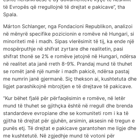
të Evropës që rregullojnë të drejtat e pakicave”, tha
Spala.
Márton Schlanger, nga Fondacioni Republikon, analizoi
në mënyrë specifike pozicionin e romëve në Hungari, si
minoriteti më i madh. Sipas vlerësimit të tij, ka ende një
mospërputhje në shifrat zyrtare dhe realitetin, pasi
shifrat thonë se 2% e romëve jetojnë në Hungari, ndërsa
në realitet ata janë rreth 8-9%. Prandaj mund të thuhet
se romët janë një numër i madh pakicë, ndërsa pastaj
me numrin janë gjermanë. Siç thekson ai, kushtetuta dhe
ligjet parashikojnë mbrojtjen e të drejtave të pakicave.
“Kur bëhet fjalë për përfaqësimin e romëve, në letër
mund të thuhet se gjithçka është në rregull dhe brenda
standardeve evropiane dhe se komuniteti rom i ka të
gjitha të drejtat për gjuhën, arsimin, aksesin në tregun e
punës etj. Të drejtat e pakicave garantohen me ligje dhe
me kushtetutë. Në zgjedhje mund të votoni për