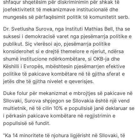
shfaqur shqetësim për diskriminimin për shkak të
joefektivitetit të mekanizmave institucionalë dhe
mungesës së përfaqësimit politik të komunitetit serb.
Dr. Svetlusha Surova, nga Instituti Mathias Bell, tha se
suksesi i demokracisë varet nga pjesëmarrja politike e
publikut. Siç vlerësoi ajo, pjesëmarrja politike
konsiderohet si e drejtë themelore e njeriut, ndërsa
shumë institucione ndërkombëtare, si OKB-ja dhe
Këshilli i Evropës, mbështesin pjesëmarrjen efektive
politike të pakicave kombëtare në të gjitha sferat e
jetës dhe të gjitha nivelet e qeverisjes.
Duke folur për mekanizmat e mbrojtjes së pakicave në
Sllovaki, Surova shpjegon se Sllovakia është një vend
multietnik, në të cilin 10% e popullsisë janë deklaruar se
i përkasin pakicave kombëtare në regjistrimin e
popullsisë së fundit.
“Ka 14 minoritete të njohura ligjërisht në Sllovaki, të