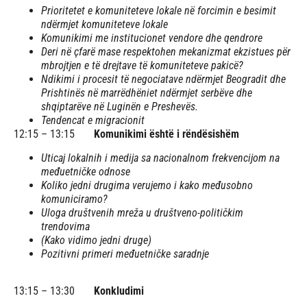
Prioritetet e komuniteteve lokale në forcimin e besimit
ndërmjet komuniteteve lokale
Komunikimi me institucionet vendore dhe qendrore
Deri në çfarë mase respektohen mekanizmat ekzistues për
mbrojtjen e të drejtave të komuniteteve pakicë?
Ndikimi i procesit të negociatave ndërmjet Beogradit dhe
Prishtinës në marrëdhëniet ndërmjet serbëve dhe
shqiptarëve në Luginën e Preshevës.
Tendencat e migracionit
12:15 – 13:15
Komunikimi është i rëndësishëm
Uticaj lokalnih i medija sa nacionalnom frekvencijom na
međuetničke odnose
Koliko jedni drugima verujemo i kako međusobno
komuniciramo?
Uloga društvenih mreža u društveno-političkim
trendovima
(Kako vidimo jedni druge)
Pozitivni primeri međuetničke saradnje
13:15 – 13:30
Konkludimi