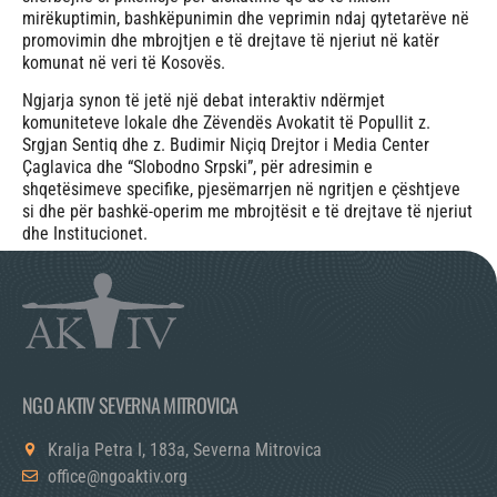
mirëkuptimin, bashkëpunimin dhe veprimin ndaj qytetarëve në
promovimin dhe mbrojtjen e të drejtave të njeriut në katër
komunat në veri të Kosovës.
Ngjarja synon të jetë një debat interaktiv ndërmjet
komuniteteve lokale dhe Zëvendës Avokatit të Popullit z.
Srgjan Sentiq dhe z. Budimir Niçiq Drejtor i Media Center
Çaglavica dhe “Slobodno Srpski”, për adresimin e
shqetësimeve specifike, pjesëmarrjen në ngritjen e çështjeve
si dhe për bashkë-operim me mbrojtësit e të drejtave të njeriut
dhe Institucionet.
NGO AKTIV SEVERNA MITROVICA
Kralja Petra I, 183a, Severna Mitrovica
office@ngoaktiv.org