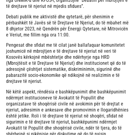
nga UNMIK-u dhe KFOS-i, organizojnë “Debatin për mbrojtjen e
të drejtave të njeriut në mjedis sfidues”.
Debati publik me aktivistë dhe qytetarë, për shenimin e
përbashkët të Javës së të Drejtave të Njeriut, do të mbahet më
8 dhjetor 2023, në Qendrën për Energji Qytetare, në Mitrovicën
e Veriut, me fillim nga ora 11:00.
Pengesat dhe sfidat me të cilat janë ballafaquar komunitetet
joshumicë në mbrojtjen e të drejtave të njeriut në veri të
Kosovës kërkojnë mbështetje dhe ndërhyrje nga HRD
(Mbrojtësit e të Drejtave të Njeriut) dhe institucionet që do të
adresojnë çështjet sistematike, diskriminimin, sigurinë dhe
pabarazitë socio-ekonomike që ndikojnë në realizimin e të
drejtave të njeriut.
Në këtë aspekt, rëndësia e bashkëpunimit dhe bashkëpunimit
ndërmjet institucioneve të Avokatit të Popullit dhe
organizatave të shoqërisë civile në avokimin për të drejtat e
njeriut, adresimin e ankesave dhe promovimin e llogaridhënies
është jetike. Roli i të drejtave të njeriut në shoqëri, sfidat në
sigurimin e të drejtave të njeriut, bashkëpunimi ndërmjet
Avokatit të Popullit dhe shoqërisë civile, ndër të tjera, do të
shërbejnë si pikënisje për diskutime që do të nxisin