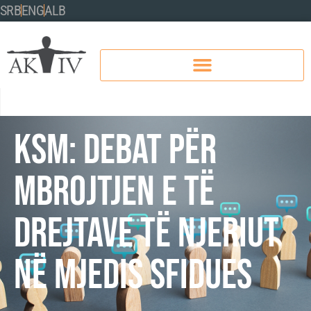
SRB
ENG
ALB
KSM: DEBAT PËR
MBROJTJEN E TË
DREJTAVE TË NJERIUT
NË MJEDIS SFIDUES