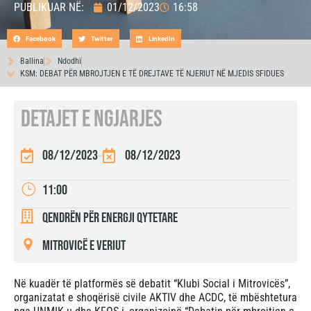
PUBLIKUAR NË:
01/12/2023
16:58
Facebook
Twitter
LinkedIn
Ballina
Ndodhi
KSM: DEBAT PËR MBROJTJEN E TË DREJTAVE TË NJERIUT NË MJEDIS SFIDUES
DETAJET E NGJARJES
08/12/2023
08/12/2023
11:00
Qendrën për Energji Qytetare
Mitrovicë e Veriut
Në kuadër të platformës së debatit “Klubi Social i Mitrovicës”,
organizatat e shoqërisë civile AKTIV dhe ACDC, të mbështetura