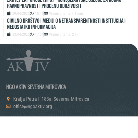
ravnopravnost i procenu održivosti
29/04/2026
10:41
Vreme čitanja: < 1 min
Civilno društvo i mediji o netransparentnosti institucija i
nedostatku informacija
23/04/2026
17:54
Vreme čitanja: 2 min
NGO AKTIV SEVERNA MITROVICA
Kralja Petra I, 183a, Severna Mitrovica
office@ngoaktiv.org