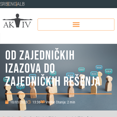
SRB
ENG
ALB
Od zajedničkih
izazova do
zajedničkih rešenja
10/03/2023
13:36
Vreme čitanja: 2 min