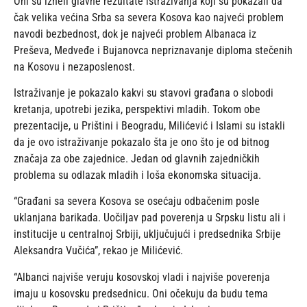
Oni su izneli glavne rezultate istraživanja koji su pokazali da
čak velika većina Srba sa severa Kosova kao najveći problem
navodi bezbednost, dok je najveći problem Albanaca iz
Preševa, Medveđe i Bujanovca nepriznavanje diploma stečenih
na Kosovu i nezaposlenost.
Istraživanje je pokazalo kakvi su stavovi građana o slobodi
kretanja, upotrebi jezika, perspektivi mladih. Tokom obe
prezentacije, u Prištini i Beogradu, Milićević i Islami su istakli
da je ovo istraživanje pokazalo šta je ono što je od bitnog
značaja za obe zajednice. Jedan od glavnih zajedničkih
problema su odlazak mladih i loša ekonomska situacija.
“Građani sa severa Kosova se osećaju odbačenim posle
uklanjana barikada. Uočiljav pad poverenja u Srpsku listu ali i
institucije u centralnoj Srbiji, uključujući i predsednika Srbije
Aleksandra Vučića”, rekao je Milićević.
“Albanci najviše veruju kosovskoj vladi i najviše poverenja
imaju u kosovsku predsednicu. Oni očekuju da budu tema