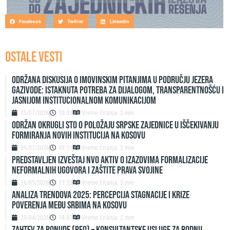
Facebook
Twitter
LinkedIn
OSTALE VESTI
Održana diskusija o imovinskim pitanjima u području jezera
Gazivode: Istaknuta potreba za dijalogom, transparentnošću i
jasnijom institucionalnom komunikacijom
15/07/2026
10:03
Vreme čitanja: 2 min
ODRŽAN OKRUGLI STO O POLOŽAJU SRPSKE ZAJEDNICE U IŠČEKIVANJU
FORMIRANJA NOVIH INSTITUCIJA NA KOSOVU
09/07/2026
09:51
Vreme čitanja: 2 min
Predstavljen izveštaj NVO Aktiv o izazovima formalizacije
neformalnih ugovora i zaštite prava svojine
26/05/2026
13:53
Vreme čitanja: 2 min
ANALIZA TRENDOVA 2025: PERCEPCIJA STAGNACIJE I KRIZE
POVERENJA MEĐU SRBIMA NA KOSOVU
29/04/2026
14:47
Vreme čitanja: 2 min
ZAHTEV ZA PONUDE (RFO) – Konsultantske usluge za rodnu