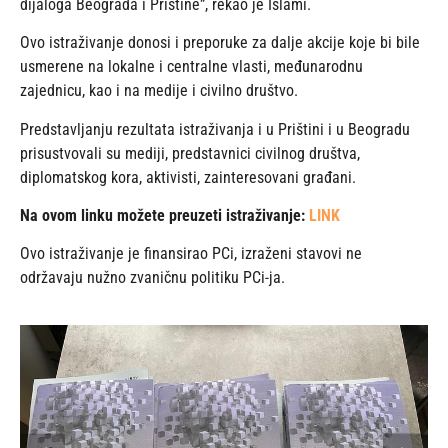
dijaloga Beograda i Prištine”, rekao je Islami.
Ovo istraživanje donosi i preporuke za dalje akcije koje bi bile
usmerene na lokalne i centralne vlasti, međunarodnu
zajednicu, kao i na medije i civilno društvo.
Predstavljanju rezultata istraživanja i u Prištini i u Beogradu
prisustvovali su mediji, predstavnici civilnog društva,
diplomatskog kora, aktivisti, zainteresovani građani.
Na ovom linku možete preuzeti istraživanje:
LINK
Ovo istraživanje je finansirao PCi, izraženi stavovi ne
održavaju nužno zvaničnu politiku PCi-ja.