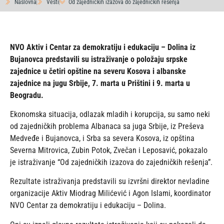
Naslovna
Vesti
Od zajedničkih izazova do zajedničkih rešenja
NVO Aktiv i Centar za demokratiju i edukaciju – Dolina iz
Bujanovca predstavili su istraživanje o položaju srpske
zajednice u četiri opštine na severu Kosova i albanske
zajednice na jugu Srbije, 7. marta u Prištini i 9. marta u
Beogradu.
Ekonomska situacija, odlazak mladih i korupcija, su samo neki
od zajedničkih problema Albanaca sa juga Srbije, iz Preševa
Medveđe i Bujanovca, i Srba sa severa Kosova, iz opština
Severna Mitrovica, Zubin Potok, Zvečan i Leposavić, pokazalo
je istraživanje “Od zajedničkih izazova do zajedničkih rešenja”.
Rezultate istraživanja predstavili su izvršni direktor nevladine
organizacije Aktiv Miodrag Milićević i Agon Islami, koordinator
NVO Centar za demokratiju i edukaciju – Dolina.