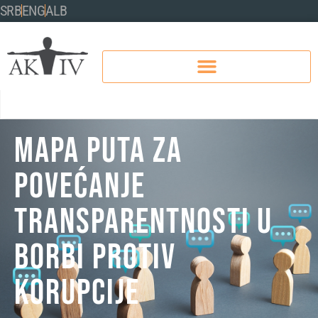
SRB
ENG
ALB
Mapa puta za
povećanje
transparentnosti u
borbi protiv
korupcije