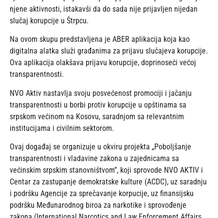
njene aktivnosti, istakavši da do sada nije prijavljen nijedan
slučaj korupcije u Štrpcu.
Na ovom skupu predstavljena je ABER aplikacija koja kao
digitalna alatka služi građanima za prijavu slučajeva korupcije.
Ova aplikacija olakšava prijavu korupcije, doprinoseći većoj
transparentnosti.
NVO Aktiv nastavlja svoju posvećenost promociji i jačanju
transparentnosti u borbi protiv korupcije u opštinama sa
srpskom većinom na Kosovu, saradnjom sa relevantnim
institucijama i civilnim sektorom.
Ovaj događaj se organizuje u okviru projekta „Pobolјšanje
transparentnosti i vladavine zakona u zajednicama sa
većinskim srpskim stanovništvom”, koji sprovode NVO AKTIV i
Centar za zastupanje demokratske kulture (ACDC), uz saradnju
i podršku Agencije za sprečavanje korpucije, uz finansijsku
podršku Međunarodnog biroa za narkotike i sprovođenje
zakona (International Narcotics and Law Enforcement Affairs