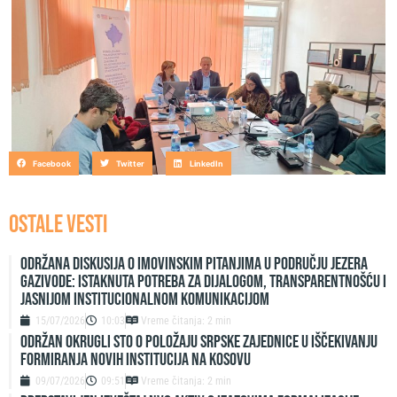
Facebook
Twitter
LinkedIn
OSTALE VESTI
Održana diskusija o imovinskim pitanjima u području jezera
Gazivode: Istaknuta potreba za dijalogom, transparentnošću i
jasnijom institucionalnom komunikacijom
15/07/2026
10:03
Vreme čitanja: 2 min
ODRŽAN OKRUGLI STO O POLOŽAJU SRPSKE ZAJEDNICE U IŠČEKIVANJU
FORMIRANJA NOVIH INSTITUCIJA NA KOSOVU
09/07/2026
09:51
Vreme čitanja: 2 min