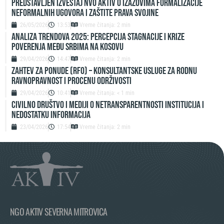
Predstavljen izveštaj NVO Aktiv o izazovima formalizacije
neformalnih ugovora i zaštite prava svojine
26/05/2026
13:53
Vreme čitanja: 2 min
ANALIZA TRENDOVA 2025: PERCEPCIJA STAGNACIJE I KRIZE
POVERENJA MEĐU SRBIMA NA KOSOVU
29/04/2026
14:47
Vreme čitanja: 2 min
ZAHTEV ZA PONUDE (RFO) – Konsultantske usluge za rodnu
ravnopravnost i procenu održivosti
29/04/2026
10:41
Vreme čitanja: < 1 min
Civilno društvo i mediji o netransparentnosti institucija i
nedostatku informacija
23/04/2026
17:54
Vreme čitanja: 2 min
NGO AKTIV SEVERNA MITROVICA