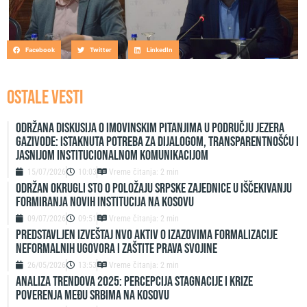
Facebook
Twitter
LinkedIn
OSTALE VESTI
Održana diskusija o imovinskim pitanjima u području jezera
Gazivode: Istaknuta potreba za dijalogom, transparentnošću i
jasnijom institucionalnom komunikacijom
15/07/2026
10:03
Vreme čitanja: 2 min
ODRŽAN OKRUGLI STO O POLOŽAJU SRPSKE ZAJEDNICE U IŠČEKIVANJU
FORMIRANJA NOVIH INSTITUCIJA NA KOSOVU
09/07/2026
09:51
Vreme čitanja: 2 min
Predstavljen izveštaj NVO Aktiv o izazovima formalizacije
neformalnih ugovora i zaštite prava svojine
26/05/2026
13:53
Vreme čitanja: 2 min
ANALIZA TRENDOVA 2025: PERCEPCIJA STAGNACIJE I KRIZE
POVERENJA MEĐU SRBIMA NA KOSOVU