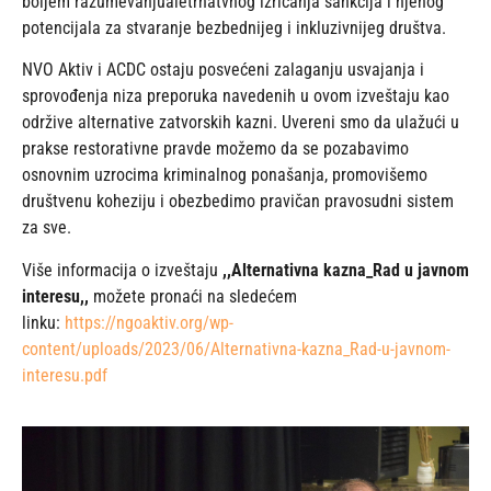
boljem razumevanjualetrnatvnog izricanja sankcija i njenog
potencijala za stvaranje bezbednijeg i inkluzivnijeg društva.
NVO Aktiv i ACDC ostaju posvećeni zalaganju usvajanja i
sprovođenja niza preporuka navedenih u ovom izveštaju kao
održive alternative zatvorskih kazni. Uvereni smo da ulažući u
prakse restorativne pravde možemo da se pozabavimo
osnovnim uzrocima kriminalnog ponašanja, promovišemo
društvenu koheziju i obezbedimo pravičan pravosudni sistem
za sve.
Više informacija o izveštaju
,,Alternativna kazna_Rad u javnom
interesu,,
možete pronaći na sledećem
linku:
https://ngoaktiv.org/wp-
content/uploads/2023/06/Alternativna-kazna_Rad-u-javnom-
interesu.pdf