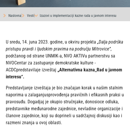
Naslovna
Vesti
Izazovi u implementaciji kazne rada u javnom interesu
U sredu, 14. juna 2023. godine, u okviru projekta
„Dalja podrška
pristupu pravdi i ljudskim pravima na području Mitrovice“
,
podržanog od strane UNMIK-a, NVO AKTIVu partnerstvu sa
NVOCentar za zastupanje demokratske kulture -
ACDCpredstavilaje izveštaj
„Alternativna kazna_Rad u javnom
interesu“.
Predstavljanje izveštaja je bio značajan korak u našim stalnim
naporima u zalaganjusprovođenja pravičnih i efikasnih praksi u
pravosuđu. Dogadjaj je okupio stručnjake, donosioce odluka,
predstavnike međunarodne zajednice, nevladine organizacije i
članove zajednice, koji su doprineli u sadržajnoj diskusiji kao i
razmeni znanja u ovoj oblasti.