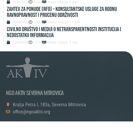
29/04/2026
14:47
Vreme čitanja: 2 min
ZAHTEV ZA PONUDE (RFO) – Konsultantske usluge za rodnu
ravnopravnost i procenu održivosti
29/04/2026
10:41
Vreme čitanja: < 1 min
Civilno društvo i mediji o netransparentnosti institucija i
nedostatku informacija
23/04/2026
17:54
Vreme čitanja: 2 min
NGO AKTIV SEVERNA MITROVICA
Kralja Petra I, 183a, Severna Mitrovica
office@ngoaktiv.org