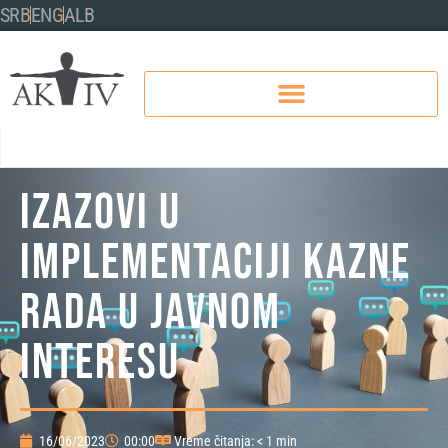
SRB
ENG
ALB
Izazovi u
implementaciji kazne
rada u javnom
interesu
16/06/2023
00:00
Vreme čitanja: < 1 min