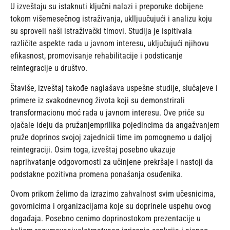
U izveštaju su istaknuti ključni nalazi i preporuke dobijene
tokom višemesečnog istraživanja, uklljuučujući i analizu koju
su sproveli naši istraživački timovi. Studija je ispitivala
različite aspekte rada u javnom interesu, uključujući njihovu
efikasnost, promovisanje rehabilitacije i podsticanje
reintegracije u društvo.
Štaviše, izveštaj takođe naglašava uspešne studije, slučajeve i
primere iz svakodnevnog života koji su demonstrirali
transformacionu moć rada u javnom interesu. Ove priče su
ojačale ideju da pružanjemprilika pojedincima da angažvanjem
pruže doprinos svojoj zajednicii time im pomognemo u daljoj
reintegraciji. Osim toga, izveštaj posebno ukazuje
naprihvatanje odgovornosti za učinjene prekršaje i nastoji da
podstakne pozitivna promena ponašanja osuđenika.
Ovom prikom želimo da izrazimo zahvalnost svim učesnicima,
govornicima i organizacijama koje su doprinele uspehu ovog
događaja. Posebno cenimo doprinostokom prezentacije u