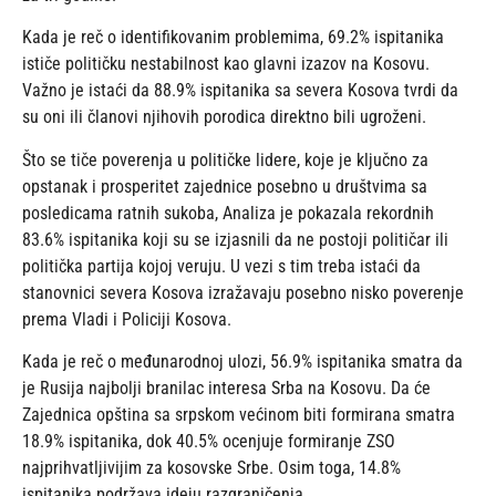
Kada je reč o identifikovanim problemima, 69.2% ispitanika
ističe političku nestabilnost kao glavni izazov na Kosovu.
Važno je istaći da 88.9% ispitanika sa severa Kosova tvrdi da
su oni ili članovi njihovih porodica direktno bili ugroženi.
Što se tiče poverenja u političke lidere, koje je ključno za
opstanak i prosperitet zajednice posebno u društvima sa
posledicama ratnih sukoba, Analiza je pokazala rekordnih
83.6% ispitanika koji su se izjasnili da ne postoji političar ili
politička partija kojoj veruju. U vezi s tim treba istaći da
stanovnici severa Kosova izražavaju posebno nisko poverenje
prema Vladi i Policiji Kosova.
Kada je reč o međunarodnoj ulozi, 56.9% ispitanika smatra da
je Rusija najbolji branilac interesa Srba na Kosovu. Da će
Zajednica opština sa srpskom većinom biti formirana smatra
18.9% ispitanika, dok 40.5% ocenjuje formiranje ZSO
najprihvatljivijim za kosovske Srbe. Osim toga, 14.8%
ispitanika podržava ideju razgraničenja.