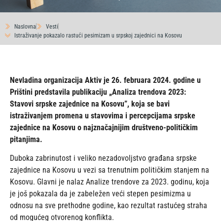
Naslovna
Vesti
Istraživanje pokazalo rastući pesimizam u srpskoj zajednici na Kosovu
Nevladina organizacija Aktiv je 26. februara 2024. godine u
Prištini predstavila publikaciju „Analiza trendova 2023:
Stavovi srpske zajednice na Kosovu”, koja se bavi
istraživanjem promena u stavovima i percepcijama srpske
zajednice na Kosovu o najznačajnijim društveno-političkim
pitanjima.
Duboka zabrinutost i veliko nezadovoljstvo građana srpske
zajednice na Kosovu u vezi sa trenutnim političkim stanjem na
Kosovu. Glavni je nalaz Analize trendove za 2023. godinu, koja
je još pokazala da je zabeležen veći stepen pesimizma u
odnosu na sve prethodne godine, kao rezultat rastućeg straha
od mogućeg otvorenog konflikta.