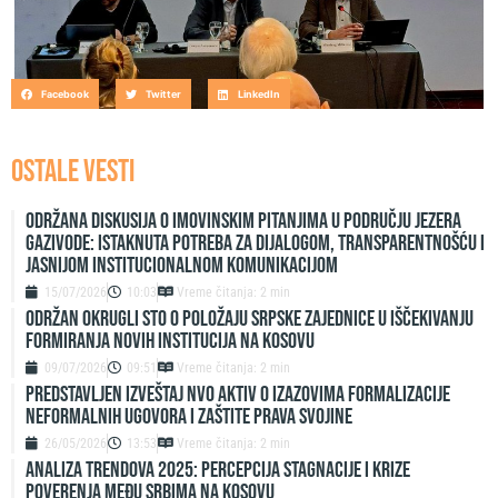
Facebook
Twitter
LinkedIn
OSTALE VESTI
Održana diskusija o imovinskim pitanjima u području jezera
Gazivode: Istaknuta potreba za dijalogom, transparentnošću i
jasnijom institucionalnom komunikacijom
15/07/2026
10:03
Vreme čitanja: 2 min
ODRŽAN OKRUGLI STO O POLOŽAJU SRPSKE ZAJEDNICE U IŠČEKIVANJU
FORMIRANJA NOVIH INSTITUCIJA NA KOSOVU
09/07/2026
09:51
Vreme čitanja: 2 min
Predstavljen izveštaj NVO Aktiv o izazovima formalizacije
neformalnih ugovora i zaštite prava svojine
26/05/2026
13:53
Vreme čitanja: 2 min
ANALIZA TRENDOVA 2025: PERCEPCIJA STAGNACIJE I KRIZE
POVERENJA MEĐU SRBIMA NA KOSOVU