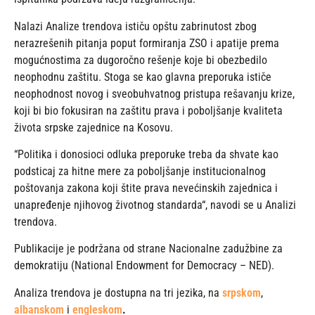
Nalazi Analize trendova ističu opštu zabrinutost zbog
nerazrešenih pitanja poput formiranja ZSO i apatije prema
mogućnostima za dugoročno rešenje koje bi obezbedilo
neophodnu zaštitu. Stoga se kao glavna preporuka ističe
neophodnost novog i sveobuhvatnog pristupa rešavanju krize,
koji bi bio fokusiran na zaštitu prava i poboljšanje kvaliteta
života srpske zajednice na Kosovu.
“Politika i donosioci odluka preporuke treba da shvate kao
podsticaj za hitne mere za poboljšanje institucionalnog
poštovanja zakona koji štite prava nevećinskih zajednica i
unapređenje njihovog životnog standarda“, navodi se u Analizi
trendova.
Publikacije je podržana od strane Nacionalne zadužbine za
demokratiju (National Endowment for Democracy – NED).
Analiza trendova je dostupna na tri jezika, na
srpskom
,
albanskom
i
engleskom
.