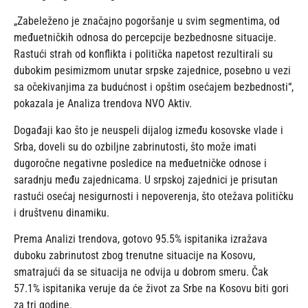
„Zabeleženo je značajno pogoršanje u svim segmentima, od
međuetničkih odnosa do percepcije bezbednosne situacije.
Rastući strah od konflikta i politička napetost rezultirali su
dubokim pesimizmom unutar srpske zajednice, posebno u vezi
sa očekivanjima za budućnost i opštim osećajem bezbednosti“,
pokazala je Analiza trendova NVO Aktiv.
Događaji kao što je neuspeli dijalog između kosovske vlade i
Srba, doveli su do ozbiljne zabrinutosti, što može imati
dugoročne negativne posledice na međuetničke odnose i
saradnju među zajednicama. U srpskoj zajednici je prisutan
rastući osećaj nesigurnosti i nepoverenja, što otežava političku
i društvenu dinamiku.
Prema Analizi trendova, gotovo 95.5% ispitanika izražava
duboku zabrinutost zbog trenutne situacije na Kosovu,
smatrajući da se situacija ne odvija u dobrom smeru. Čak
57.1% ispitanika veruje da će život za Srbe na Kosovu biti gori
za tri godine.