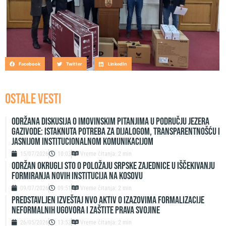
Facebook
Twitter
LinkedIn
OSTALE VESTI
Održana diskusija o imovinskim pitanjima u području jezera
Gazivode: Istaknuta potreba za dijalogom, transparentnošću i
jasnijom institucionalnom komunikacijom
15/07/2026
10:03
Vreme čitanja: 2 min
ODRŽAN OKRUGLI STO O POLOŽAJU SRPSKE ZAJEDNICE U IŠČEKIVANJU
FORMIRANJA NOVIH INSTITUCIJA NA KOSOVU
09/07/2026
09:51
Vreme čitanja: 2 min
Predstavljen izveštaj NVO Aktiv o izazovima formalizacije
neformalnih ugovora i zaštite prava svojine
26/05/2026
13:53
Vreme čitanja: 2 min