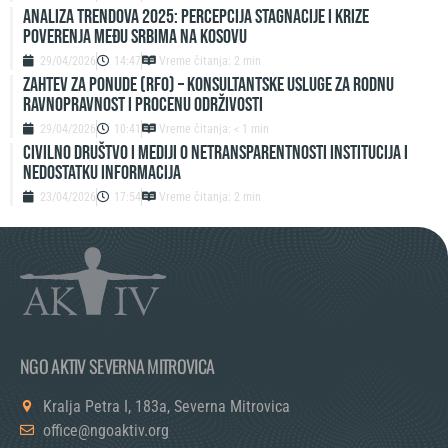
ANALIZA TRENDOVA 2025: PERCEPCIJA STAGNACIJE I KRIZE
POVERENJA MEĐU SRBIMA NA KOSOVU
29/04/2026
14:47
Vreme čitanja: 2 min
ZAHTEV ZA PONUDE (RFO) – Konsultantske usluge za rodnu
ravnopravnost i procenu održivosti
29/04/2026
10:41
Vreme čitanja: < 1 min
Civilno društvo i mediji o netransparentnosti institucija i
nedostatku informacija
23/04/2026
17:54
Vreme čitanja: 2 min
NGO AKTIV SEVERNA MITROVICA
Kralja Petra I, 183a, Severna Mitrovica
office@ngoaktiv.org