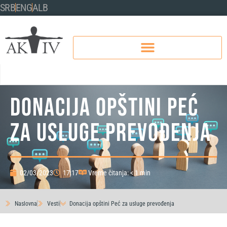
SRB
ENG
ALB
Donacija opštini Peć
za usluge prevođenja
02/03/2023
17:17
Vreme čitanja: < 1 min
Naslovna
Vesti
Donacija opštini Peć za usluge prevođenja