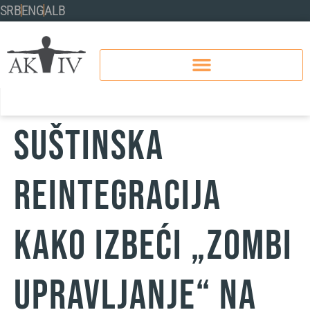
SRB
ENG
ALB
Suštinska
reintegracija
kako izbeći „Zombi
Upravljanje“ na