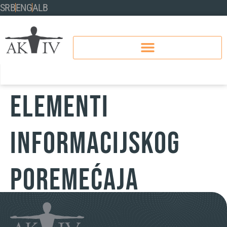
SRB
ENG
ALB
Elementi
Informacijskog
Poremećaja