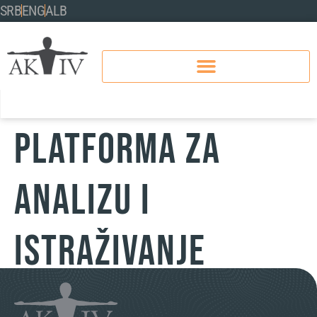
SRB
ENG
ALB
Platforma za
analizu i
istraživanje