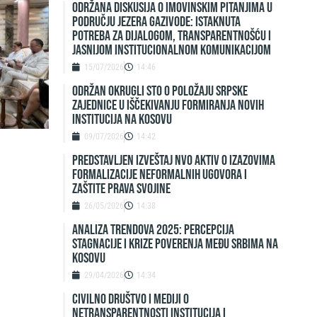
Održana diskusija o imovinskim pitanjima u
području jezera Gazivode: Istaknuta
potreba za dijalogom, transparentnošću i
jasnijom institucionalnom komunikacijom
15/07/2026
14:46
ODRŽAN OKRUGLI STO O POLOŽAJU SRPSKE
ZAJEDNICE U IŠČEKIVANJU FORMIRANJA NOVIH
INSTITUCIJA NA KOSOVU
09/07/2026
14:42
Predstavljen izveštaj NVO Aktiv o izazovima
formalizacije neformalnih ugovora i
zaštite prava svojine
26/05/2026
14:38
ANALIZA TRENDOVA 2025: PERCEPCIJA
STAGNACIJE I KRIZE POVERENJA MEĐU SRBIMA NA
KOSOVU
29/04/2026
14:34
Civilno društvo i mediji o
netransparentnosti institucija i