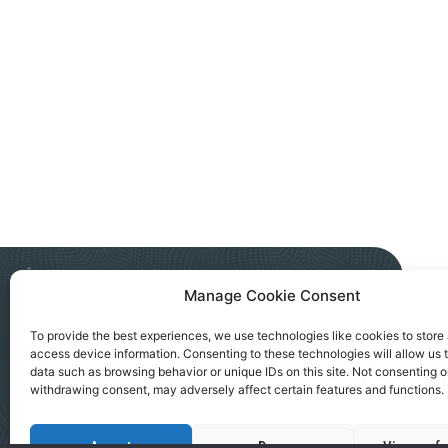
Manage Cookie Consent
NGO AKTIV SEVERNA MITROVICA
To provide the best experiences, we use technologies like cookies to store
access device information. Consenting to these technologies will allow us 
Kralja Petra I, 183a, Severna Mitrovica
data such as browsing behavior or unique IDs on this site. Not consenting o
office@ngoaktiv.org
withdrawing consent, may adversely affect certain features and functions.
Accept
Deny
View prefe