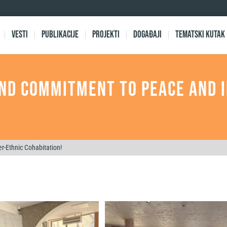
Vesti
Publikacije
Projekti
Događaji
Tematski kutak
and Commitment to Peace and 
r-Ethnic Cohabitation!