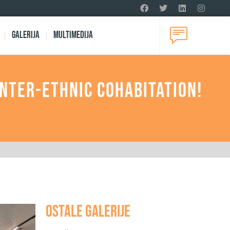
Galerija
Multimedija
Inter-Ethnic Cohabitation!
Ostale galerije