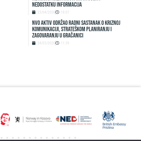
nedostatku informacija
23/04/2026
18:07
NVO Aktiv održao radni sastanak o kriznoj
komunikaciji, strateškom planiranju i
zagovaranju u Gračanici
24/03/2026
11:39