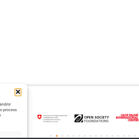
 and/or
to process
r
rences