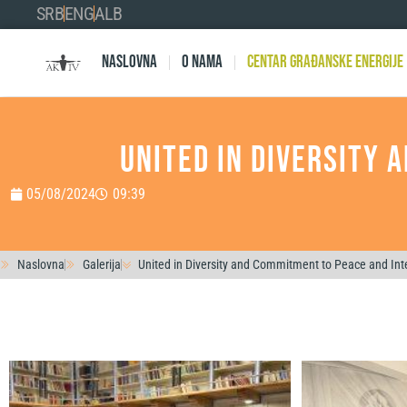
SRB
ENG
ALB
Naslovna
O nama
Centar Građanske Energije
United in Diversity 
05/08/2024
09:39
Naslovna
Galerija
United in Diversity and Commitment to Peace and Inte