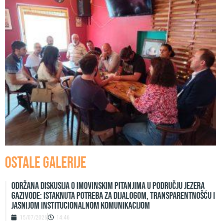
Ostale galerije
Održana diskusija o imovinskim pitanjima u području jezera
Gazivode: Istaknuta potreba za dijalogom, transparentnošću i
jasnijom institucionalnom komunikacijom
15/07/2026
14:46