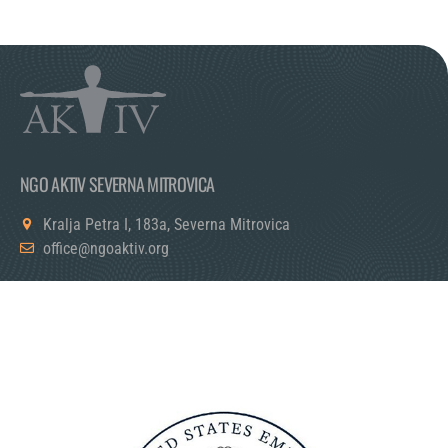
NGO AKTIV SEVERNA MITROVICA
Kralja Petra I, 183a, Severna Mitrovica
office@ngoaktiv.org