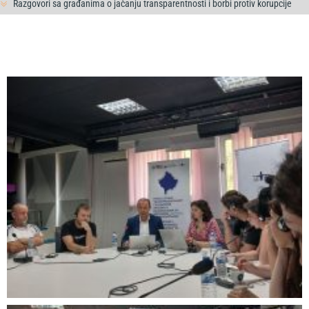
Razgovori sa građanima o jačanju transparentnosti i borbi protiv korupcije