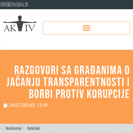
SRB
ENG
ALB
Razgovori sa građanima o
jačanju transparentnosti i
borbi protiv korupcije
24/07/2024
12:09
Naslovna
Galerija