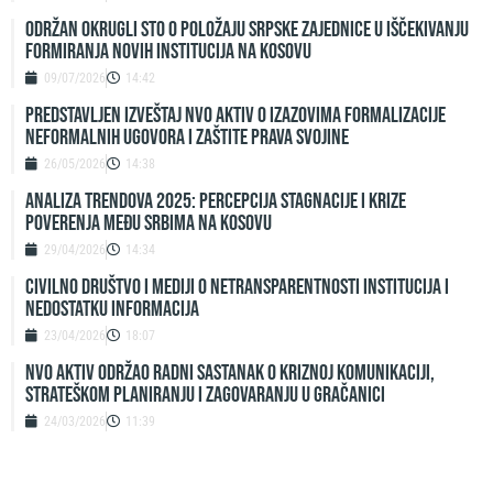
ODRŽAN OKRUGLI STO O POLOŽAJU SRPSKE ZAJEDNICE U IŠČEKIVANJU
FORMIRANJA NOVIH INSTITUCIJA NA KOSOVU
09/07/2026
14:42
Predstavljen izveštaj NVO Aktiv o izazovima formalizacije
neformalnih ugovora i zaštite prava svojine
26/05/2026
14:38
ANALIZA TRENDOVA 2025: PERCEPCIJA STAGNACIJE I KRIZE
POVERENJA MEĐU SRBIMA NA KOSOVU
29/04/2026
14:34
Civilno društvo i mediji o netransparentnosti institucija i
nedostatku informacija
23/04/2026
18:07
NVO Aktiv održao radni sastanak o kriznoj komunikaciji,
strateškom planiranju i zagovaranju u Gračanici
24/03/2026
11:39