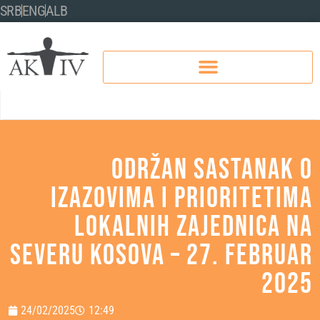
SRB
ENG
ALB
Održan sastanak o
izazovima i prioritetima
lokalnih zajednica na
severu Kosova – 27. februar
2025
24/02/2025
12:49