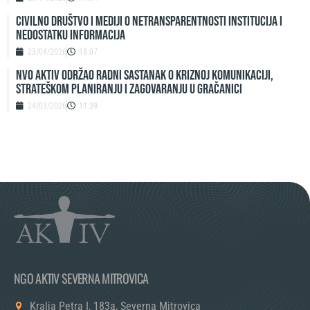
Civilno društvo i mediji o netransparentnosti institucija i
nedostatku informacija
23/04/2026
18:07
NVO Aktiv održao radni sastanak o kriznoj komunikaciji,
strateškom planiranju i zagovaranju u Gračanici
24/03/2026
11:39
NGO AKTIV SEVERNA MITROVICA
Kralja Petra I, 183a, Severna Mitrovica