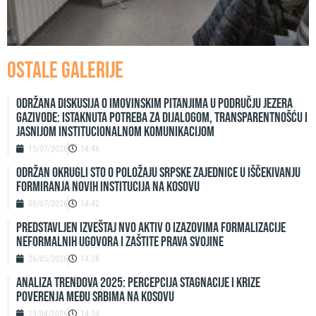
Ostale galerije
Održana diskusija o imovinskim pitanjima u području jezera
Gazivode: Istaknuta potreba za dijalogom, transparentnošću i
jasnijom institucionalnom komunikacijom
15/07/2026
14:46
ODRŽAN OKRUGLI STO O POLOŽAJU SRPSKE ZAJEDNICE U IŠČEKIVANJU
FORMIRANJA NOVIH INSTITUCIJA NA KOSOVU
09/07/2026
14:42
Predstavljen izveštaj NVO Aktiv o izazovima formalizacije
neformalnih ugovora i zaštite prava svojine
26/05/2026
14:38
ANALIZA TRENDOVA 2025: PERCEPCIJA STAGNACIJE I KRIZE
POVERENJA MEĐU SRBIMA NA KOSOVU
29/04/2026
14:34