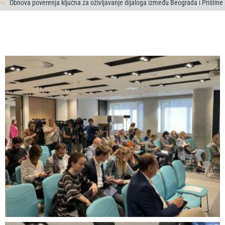
Obnova poverenja ključna za oživljavanje dijaloga između Beograda i Prištine