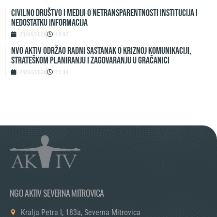
Civilno društvo i mediji o netransparentnosti institucija i
nedostatku informacija
23/04/2026
18:07
NVO Aktiv održao radni sastanak o kriznoj komunikaciji,
strateškom planiranju i zagovaranju u Gračanici
24/03/2026
11:39
NGO AKTIV SEVERNA MITROVICA
Kralja Petra I, 183a, Severna Mitrovica