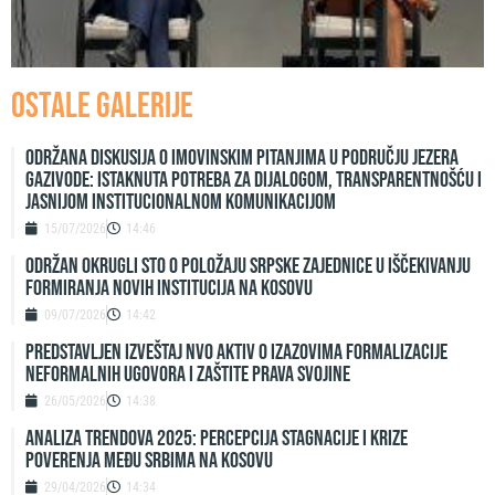
Ostale galerije
Održana diskusija o imovinskim pitanjima u području jezera
Gazivode: Istaknuta potreba za dijalogom, transparentnošću i
jasnijom institucionalnom komunikacijom
15/07/2026
14:46
ODRŽAN OKRUGLI STO O POLOŽAJU SRPSKE ZAJEDNICE U IŠČEKIVANJU
FORMIRANJA NOVIH INSTITUCIJA NA KOSOVU
09/07/2026
14:42
Predstavljen izveštaj NVO Aktiv o izazovima formalizacije
neformalnih ugovora i zaštite prava svojine
26/05/2026
14:38
ANALIZA TRENDOVA 2025: PERCEPCIJA STAGNACIJE I KRIZE
POVERENJA MEĐU SRBIMA NA KOSOVU
29/04/2026
14:34