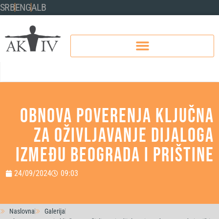
SRB
ENG
ALB
Obnova poverenja ključna
za oživljavanje dijaloga
između Beograda i Prištine
24/09/2024
09:03
Naslovna
Galerija