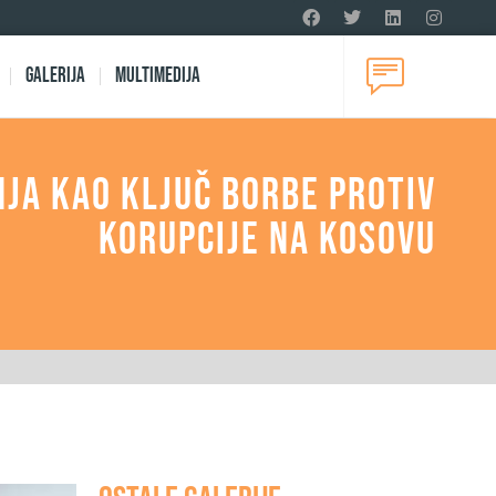
Galerija
Multimedija
nja kao ključ borbe protiv
korupcije na Kosovu