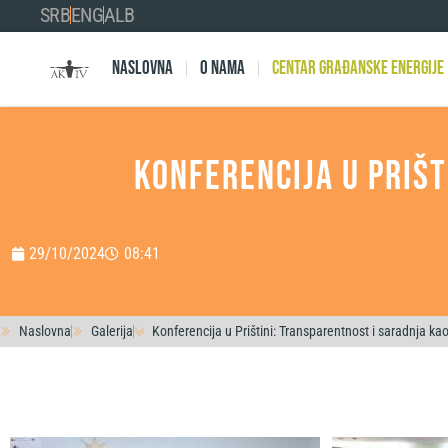
SRB
ENG
ALB
Naslovna
O nama
Centar Građanske Energije
Konferencija u Prišt
29/10/2024
08:41
Naslovna
Galerija
Konferencija u Prištini: Transparentnost i saradnja ka