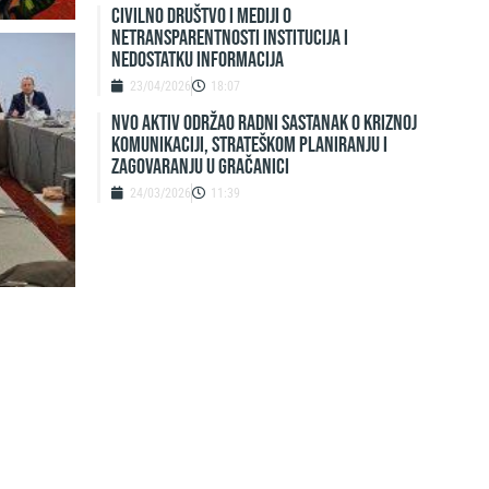
Civilno društvo i mediji o
netransparentnosti institucija i
nedostatku informacija
23/04/2026
18:07
NVO Aktiv održao radni sastanak o kriznoj
komunikaciji, strateškom planiranju i
zagovaranju u Gračanici
24/03/2026
11:39