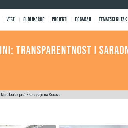
Vesti
Publikacije
Projekti
Događaji
Tematski kutak
ini: Transparentnost i sarad
o ključ borbe protiv korupcije na Kosovu