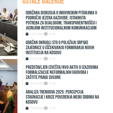
Ostale galerije
Održana diskusija o imovinskim pitanjima u
području jezera Gazivode: Istaknuta
potreba za dijalogom, transparentnošću i
jasnijom institucionalnom komunikacijom
15/07/2026
14:46
ODRŽAN OKRUGLI STO O POLOŽAJU SRPSKE
ZAJEDNICE U IŠČEKIVANJU FORMIRANJA NOVIH
INSTITUCIJA NA KOSOVU
09/07/2026
14:42
Predstavljen izveštaj NVO Aktiv o izazovima
formalizacije neformalnih ugovora i
zaštite prava svojine
26/05/2026
14:38
ANALIZA TRENDOVA 2025: PERCEPCIJA
STAGNACIJE I KRIZE POVERENJA MEĐU SRBIMA NA
KOSOVU
29/04/2026
14:34