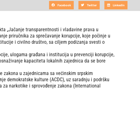
Facebook
Twitter
LinkedIn
ta „Jačanje transparentnosti i vladavine prava u
je priručnika za sprečavanje korupcije, koje počinje u
itucije i civilno društvo, sa ciljem podizanja svesti o
ije, ulogama građana i institucija u prevenciji korupcije,
 osnaživanje kapaciteta lokalnih zajednica da se bore
vine zakona u zajednicama sa većinskim srpskim
nje demokratske kulture (ACDC), uz saradnju i podršku
a za narkotike i sprovođenje zakona (International