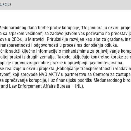
RUPCIJE
đunarodnog dana borbe protiv korupcije, 16. januara, u okviru projek
 sa srpskom većinom“, sa zadovoljstvom vas pozivamo na predstavljan
va u CEC-u, u Mitrovici. Priručnik je razvijen kao alat za građane, inst
transparentnosti i odgovornosti u procesima donošenja odluka.
učnik sadrži ključne informacije o mehanizmima za prijavljivanje korupc
boljoj praksi iz drugih zemalja. Takođe, uključuje konkretne korake za
rupcije i promoviraju dobre prakse u upravljanju javnim resursima.
 se realizuje u okviru projekta „Pobolјšanje transparentnosti i vlada
tvom”, koji sprovode NVO AKTIV u partnerstvu sa Centrom za zastupa
za sprečavanje korupcije, i uz finansijsku podršku Međunarodnog biro
 and Law Enforcement Affairs Bureau – INL).