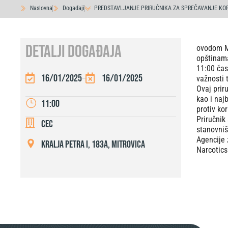
Naslovna
Događaji
PREDSTAVLJANJE PRIRUČNIKA ZA SPREČAVANJE KO
DETALJI DOGAĐAJA
ovodom Me
opštinama
11:00 časo
16/01/2025
16/01/2025
važnosti 
Ovaj prir
kao i naj
11:00
protiv ko
Priručnik
CEC
stanovniš
Agencije 
Kralja Petra I, 183a, Mitrovica
Narcotics