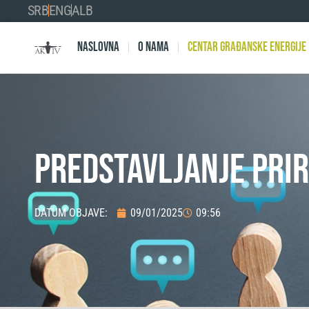
SRB
ENG
ALB
Naslovna
O nama
Centar Građanske Energije
PREDSTAVLJANJE PRIR
DATUM OBJAVE:
09/01/2025
09:56