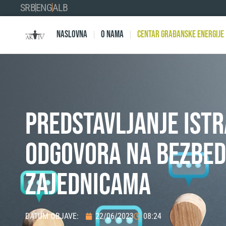
SRB
ENG
ALB
Naslovna
O nama
Centar Građanske Energije
Predstavljanje istr
odgovora na bezbedn
zajednicama
DATUM OBJAVE:
22/06/2023
08:24