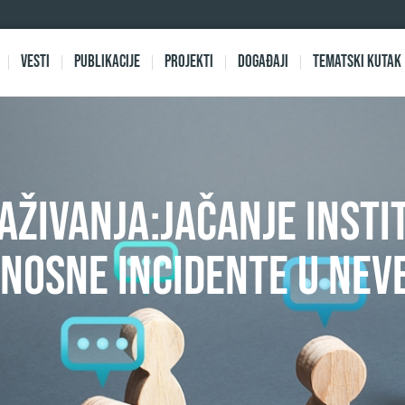
Vesti
Publikacije
Projekti
Događaji
Tematski kutak
aživanja:Jačanje inst
osne incidente u neve