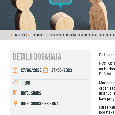
Naslovna
Događaji
Predstavljanje istraživanja:Jačanje institucionalnog
DETALJI DOGAĐAJA
Poštovani
NVO AKTIV
na bezbed
27/06/2023
27/06/2023
Prištini.
11:00
Mnogobroj
organizac
Hotel Sirius
instituci
bavi preg
Hotel Sirius / Pristina
Istraživa
podataka 