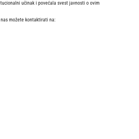
ucionalni učinak i povećala svest javnosti o ovim
 nas možete kontaktirati na: