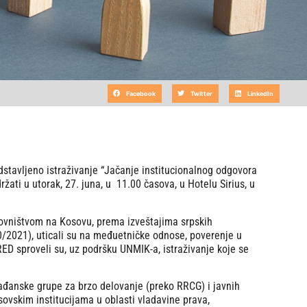
Facebook
Twitter
LinkedIn
dstavljeno istraživanje “Jačanje institucionalnog odgovora
ati u utorak, 27. juna, u 11.00 časova, u Hotelu Sirius, u
novništvom na Kosovu, prema izveštajima srpskih
0/2021), uticali su na međuetničke odnose, poverenje u
RED sproveli su, uz podršku UNMIK-a, istraživanje koje se
rađanske grupe za brzo delovanje (preko RRCG) i javnih
sovskim institucijama u oblasti vladavine prava,