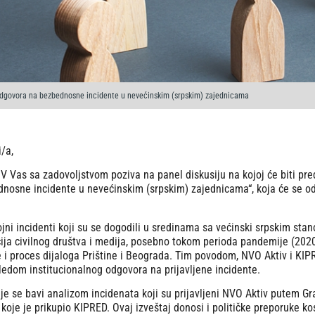
 odgovora na bezbednosne incidente u nevećinskim (srpskim) zajednicama
/a,
 Vas sa zadovoljstvom poziva na panel diskusiju na kojoj će biti pre
nosne incidente u nevećinskim (srpskim) zajednicama“, koja će se održ
ni incidenti koji su se dogodili u sredinama sa većinski srpskim sta
ija civilnog društva i medija, posebno tokom perioda pandemije (202
je i proces dijaloga Prištine i Beograda. Tim povodom, NVO Aktiv i KIP
ledom institucionalnog odgovora na prijavljene incidente.
nje se bavi analizom incidenata koji su prijavljeni NVO Aktiv putem G
koje je prikupio KIPRED. Ovaj izveštaj donosi i političke preporuke ko