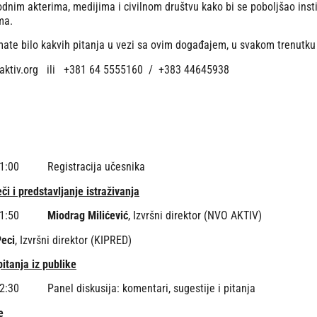
nim akterima, medijima i civilnom društvu kako bi se poboljšao instit
ma.
mate bilo kakvih pitanja u vezi sa ovim događajem, u svakom trenutku
aktiv.org ili +381 64 5555160 / +383 44645938
11:00 Registracija učesnika
či i predstavljanje istraživanja
– 11:50
Miodrag Milićević
, Izvršni direktor (NVO AKTIV)
Peci
, Izvršni direktor (KIPRED)
pitanja iz publike
12:30 Panel diskusija: komentari, sugestije i pitanja
e