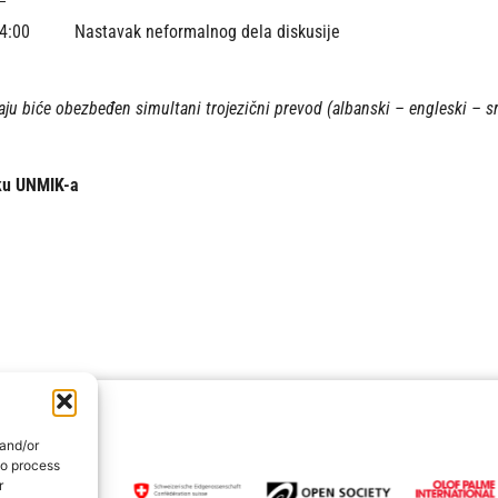
14:00 Nastavak neformalnog dela diskusije
ju biće obezbeđen simultani trojezični prevod (albanski – engleski – sr
ku UNMIK-a
 and/or
to process
r