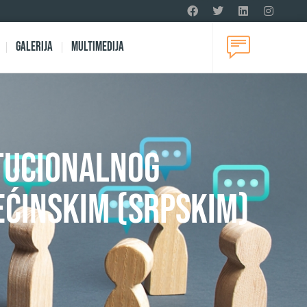
Galerija
Multimedija
itucionalnog
ćinskim (srpskim)