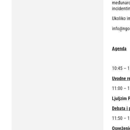
međunarod
incidenti
Ukoliko i
info@ngo
Agenda
10:45 – 
Uvodne re
11:00 
Ljuljzim 
Debata i 
11:50 – 
Osveženj