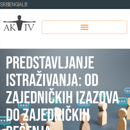
SRB
ENG
ALB
PREDSTAVLJANJE
ISTRAŽIVANJA: Od
zajedničkih izazova
do zajedničkih