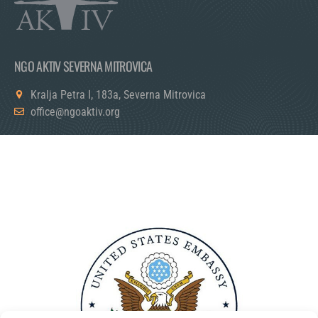
NGO AKTIV SEVERNA MITROVICA
Kralja Petra I, 183a, Severna Mitrovica
office@ngoaktiv.org