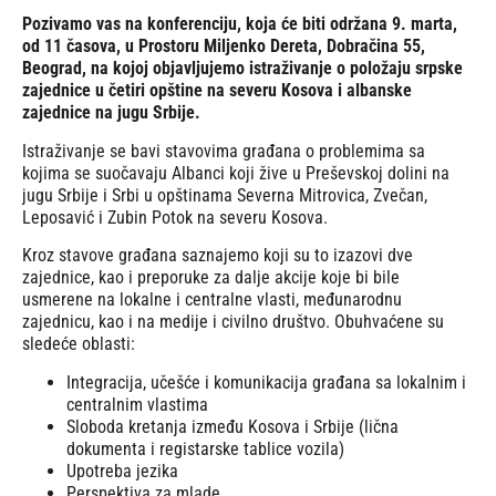
Pozivamo vas na konferenciju, koja će biti održana 9. marta,
od 11 časova, u Prostoru Miljenko Dereta, Dobračina 55,
Beograd, na kojoj objavljujemo istraživanje o položaju srpske
zajednice u četiri opštine na severu Kosova i albanske
zajednice na jugu Srbije.
Istraživanje se bavi stavovima građana o problemima sa
kojima se suočavaju Albanci koji žive u Preševskoj dolini na
jugu Srbije i Srbi u opštinama Severna Mitrovica, Zvečan,
Leposavić i Zubin Potok na severu Kosova.
Kroz stavove građana saznajemo koji su to izazovi dve
zajednice, kao i preporuke za dalje akcije koje bi bile
usmerene na lokalne i centralne vlasti, međunarodnu
zajednicu, kao i na medije i civilno društvo. Obuhvaćene su
sledeće oblasti:
Integracija, učešće i komunikacija građana sa lokalnim i
centralnim vlastima
Sloboda kretanja između Kosova i Srbije (lična
dokumenta i registarske tablice vozila)
Upotreba jezika
Perspektiva za mlade.