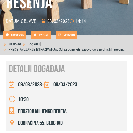
rešenja
DATUM OBJAVE:
03/03/2023
14:14
Facebook
Twitter
LinkedIn
Naslovna
Događaji
PREDSTAVLJANJE ISTRAŽIVANJA: Od zajedničkih izazova do zajedničkih rešenja
DETALJI DOGAĐAJA
09/03/2023
09/03/2023
10:30
Prostor Miljenko Dereta
Dobračina 55, Beograd