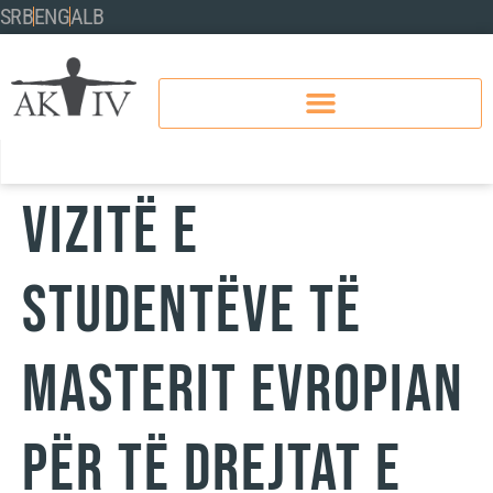
SRB
ENG
ALB
Vizitë e
studentëve të
Masterit Evropian
për të Drejtat e