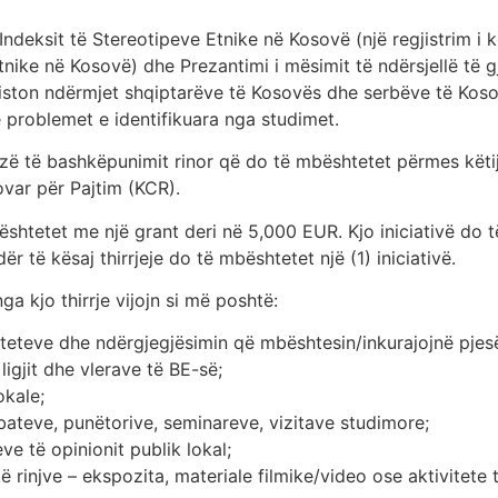
Indeksit të Stereotipeve Etnike në Kosovë (një regjistrim i k
ke në Kosovë) dhe Prezantimi i mësimit të ndërsjellë të gj
iston ndërmjet shqiptarëve të Kosovës dhe serbëve të Koso
 problemet e identifikuara nga studimet.
azë të bashkëpunimit rinor që do të mbështetet përmes këti
ovar për Pajtim (KCR).
shtetet me një grant deri në 5,000 EUR. Kjo iniciativë do
 të kësaj thirrjeje do të mbështetet një (1) iniciativë.
a kjo thirrje vijojn si më poshtë:
teteve dhe ndërgjegjësimin që mbështesin/inkurajojnë pjesë
igjit dhe vlerave të BE-së;
okale;
ebateve, punëtorive, seminareve, vizitave studimore;
e të opinionit publik lokal;
 rinjve – ekspozita, materiale filmike/video ose aktivitete 