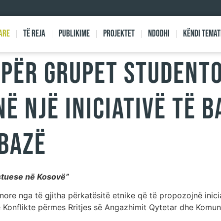
are
Të reja
Publikime
Projektet
Ndodhi
Këndi Temat
 PËR GRUPET STUDENT
NË NJË INICIATIVË TË 
 BAZË
istuese në Kosovë”
nore nga të gjitha përkatësitë etnike që të propozojnë ini
 Konflikte përmes Rritjes së Angazhimit Qytetar dhe Komun