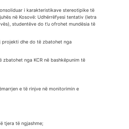
onsoliduar i karakteristikave stereotipike të
uhës në Kosovë: Udhërrëfyesi tentativ (letra
vës), studentëve do t’u ofrohet mundësia të
j projekti dhe do të zbatohet nga
 të zbatohet nga KCR në bashkëpunim të
marrjen e të rinjve në monitorimin e
të tjera të ngjashme;