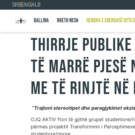
SRB
ENG
ALB
Ballina
Rreth nesh
Qendra e Energjisë Qytet
THIRRJE PUBLIKE
TË MARRË PJESË 
ME TË RINJTË NË
“Trajtoni stereotipet dhe paragjykimet ekz
OJQ AKTIV fton të gjithë grupet studentore/ri
përmes projektit Transformimi i Perceptimeve
studentore/rinore.