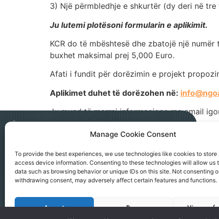
3) Një përmbledhje e shkurtër (dy deri në tre 
Ju lutemi plotësoni formularin e aplikimit.
KCR do të mbështesë dhe zbatojë një numër të 
buxhet maksimal prej 5,000 Euro.
Afati i fundit për dorëzimin e projekt propo
Aplikimet duhet të dorëzohen në:
info@ngoa
Ju mund të merrni informacione me email i
Manage Cookie Consent
NGO AKTIV SEVERNA MITROVICA
To provide the best experiences, we use technologies like cookies to store
access device information. Consenting to these technologies will allow us 
Kralja Petra I, 183a, Severna Mitrovica
data such as browsing behavior or unique IDs on this site. Not consenting o
office@ngoaktiv.org
withdrawing consent, may adversely affect certain features and functions.
Accept
Deny
View prefe