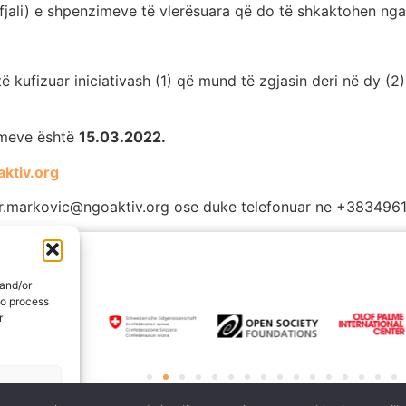
fjali) e shpenzimeve të vlerësuara që do të shkaktohen nga 
kufizuar iniciativash (1) që mund të zgjasin deri në dy (2
zimeve është
15.03.2022.
ktiv.org
gor.markovic@ngoaktiv.org ose duke telefonuar ne +3834
 and/or
to process
r
rences