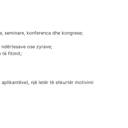
pe, seminare, konferenca dhe kongrese;
 e ndërtesave ose zyrave;
ë fitimit;
 aplikantëve), një letër të shkurtër motivimi