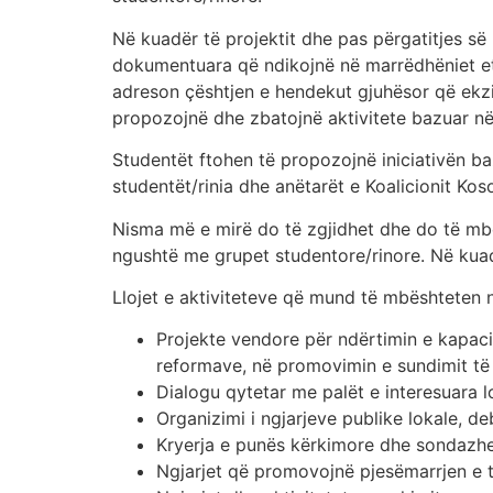
Në kuadër të projektit dhe pas përgatitjes së 
dokumentuara që ndikojnë në marrëdhëniet etni
adreson çështjen e hendekut gjuhësor që ekz
propozojnë dhe zbatojnë aktivitete bazuar në
Studentët ftohen të propozojnë iniciativën b
studentët/rinia dhe anëtarët e Koalicionit Kos
Nisma më e mirë do të zgjidhet dhe do të mbë
ngushtë me grupet studentore/rinore. Në kuadër
Llojet e aktiviteteve që mund të mbështeten ng
Projekte vendore për ndërtimin e kapaci
reformave, në promovimin e sundimit të l
Dialogu qytetar me palët e interesuara l
Organizimi i ngjarjeve publike lokale, d
Kryerja e punës kërkimore dhe sondazhev
Ngjarjet që promovojnë pjesëmarrjen e të