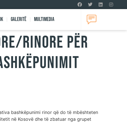
ik
Galeritë
Multimedia
ORE/RINORE PËR
BASHKËPUNIMIT
ciativa bashkëpunimi rinor që do të mbështeten
itetit në Kosovë dhe të zbatuar nga grupet