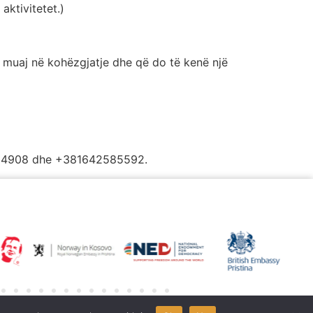
aktivitetet.)
) muaj në kohëzgjatje dhe që do të kenë një
9614908 dhe +381642585592.