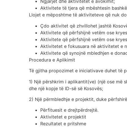
Ngjarjet dhe aktivitetet e avokimit;
Aktivitete të tjera që mbështesin bashkë
Llojet e mëposhtme të aktiviteteve që nuk do
Çdo aktivitet që zhvillohet jashtë Kosov
Aktivitete që përfshijnë vetëm ose krye
Aktivitete që përfshijnë vetëm ose kryes
Aktivitetet e fokusuara në aktivitetet e 
Aktivitete që synojnë mbledhjen e donac
Procedura e Aplikimit
Të gjitha propozimet e iniciativave duhet të p
1) Një përshkrim i aplikantit(ve) (një ose më 
dhe një kopje të ID-së së Kosovës;
2) Një përmbledhje e projektit, duke përfshirë
Përfituesit e drejtpërdrejtë.
Aktivitetet e projektit
Rezultatet e pritshme