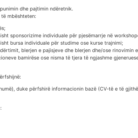
punimin dhe pajtimin ndëretnik.
 të mbështeten:
ës;
sisht sponsorizime individuale për pjesëmarrje në worksho
isht bursa individuale për studime ose kurse trajnimi;
ndërtimit, blerjen e pajisjeve dhe blerjen dhe/ose rinovimin
ioneve bamirëse ose nisma të tjera të ngjashme gjeneruese t
ërfshijnë:
shumë), duke përfshirë informacionin bazë (CV-të e të gjithë
: