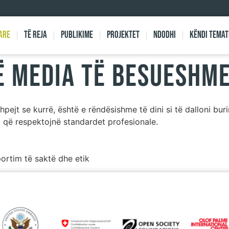
are
Të reja
Publikime
Projektet
Ndodhi
Këndi Temat
jë media të besueshm
pejt se kurrë, është e rëndësishme të dini si të dalloni b
t që respektojnë standardet profesionale.
ortim të saktë dhe etik