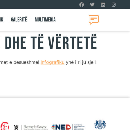
ik
Galeritë
Multimedia
e dhe të vërtetë
urimet e besueshme!
Infografiku
ynë i ri ju sjell