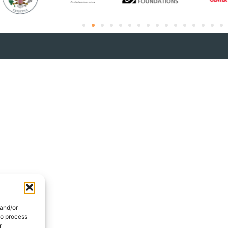
 and/or
to process
r