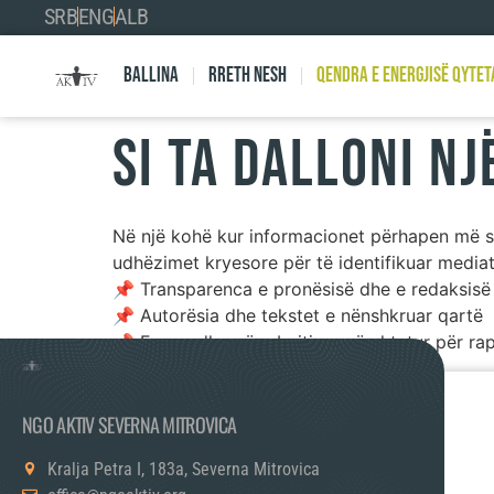
SRB
ENG
ALB
Ballina
Rreth nesh
Qendra e Energjisë Qytet
Si ta dalloni n
Në një kohë kur informacionet përhapen më sh
udhëzimet kryesore për të identifikuar media
📌 Transparenca e pronësisë dhe e redaksisë
📌 Autorësia dhe tekstet e nënshkruar qartë
📌 Forma dhe përmbajtja e përshtatur për rap
NGO AKTIV SEVERNA MITROVICA
Kralja Petra I, 183a, Severna Mitrovica