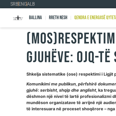
SRB
ENG
ALB
Ballina
Rreth nesh
Qendra e Energjisë Qytet
(Mos)respektimi
gjuhëve: OJQ-të
Shkelja sistematike (ose) respektimi i Ligji
Komunikimi me publikun, përfshirë dokument
gjuhë: serbisht, shqip dhe anglisht
, ka treg
dëshmon një nivel të lartë profesionalizmi d
mundëson organizatave të arrijnë një audien
të interesuara në proceset shoqërore – nga 