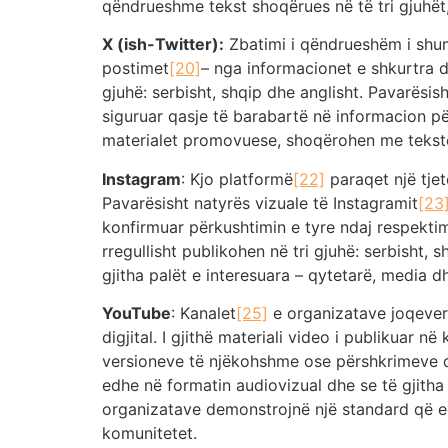
qëndrueshme tekst shoqërues në të tri gjuhët
X (ish-Twitter):
Zbatimi i qëndrueshëm i shu
postimet
[20]
– nga informacionet e shkurtra dh
gjuhë: serbisht, shqip dhe anglisht. Pavarësis
siguruar qasje të barabartë në informacion për
materialet promovuese, shoqërohen me tekste 
Instagram
: Kjo platformë
[22]
paraqet një tje
Pavarësisht natyrës vizuale të Instagramit
[23
konfirmuar përkushtimin e tyre ndaj respektimit
rregullisht publikohen në tri gjuhë: serbisht, 
gjitha palët e interesuara – qytetarë, media
YouTube
: Kanalet
[25]
e organizatave joqever
digjital. I gjithë materiali video i publikuar 
versioneve të njëkohshme ose përshkrimeve dh
edhe në formatin audiovizual dhe se të gjitha
organizatave demonstrojnë një standard që edh
komunitetet.