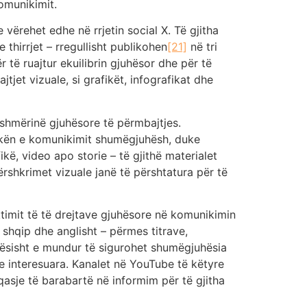
omunikimit.
vërehet edhe në rrjetin social X. Të gjitha
 thirrjet – rregullisht publikohen
[21]
në tri
 të ruajtur ekuilibrin gjuhësor dhe për të
tjet vizuale, si grafikët, infografikat dhe
hshmërinë gjuhësore të përmbajtjes.
kën e komunikimit shumëgjuhësh, duke
ikë, video apo storie – të gjithë materialet
përshkrimet vizuale janë të përshtatura për të
ktimit të të drejtave gjuhësore në komunikimin
, shqip dhe anglisht – përmes titrave,
ësisht e mundur të sigurohet shumëgjuhësia
e interesuara. Kanalet në YouTube të këtyre
asje të barabartë në informim për të gjitha