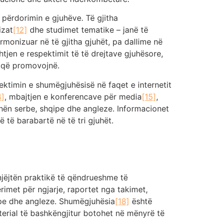
 përdorimin e gjuhëve. Të gjitha
izat
[12]
dhe studimet tematike – janë të
monizuar në të gjitha gjuhët, pa dallime në
htjen e respektimit të të drejtave gjuhësore,
t që promovojnë.
ktimin e shumëgjuhësisë në faqet e internetit
4]
, mbajtjen e konferencave për media
[15]
,
uhën serbe, shqipe dhe angleze. Informacionet
 të barabartë në të tri gjuhët.
jëjtën praktikë të qëndrueshme të
ërimet për ngjarje, raportet nga takimet,
qipe dhe angleze. Shumëgjuhësia
[18]
është
terial të bashkëngjitur botohet në mënyrë të