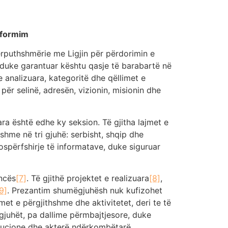
informim
përputhshmërie me Ligjin për përdorimin e
– duke garantuar kështu qasje të barabartë në
e analizuara, kategoritë dhe qëllimet e
ër selinë, adresën, vizionin, misionin dhe
ra është edhe ky seksion. Të gjitha lajmet e
shme në tri gjuhë: serbisht, shqip dhe
ospërfshirje të informatave, duke siguruar
encës
[7]
. Të gjithë projektet e realizuara
[8]
,
9]
. Prezantim shumëgjuhësh nuk kufizohet
et e përgjithshme dhe aktivitetet, deri te të
 gjuhët, pa dallime përmbajtjesore, duke
titucione dhe akterë ndërkombëtarë.