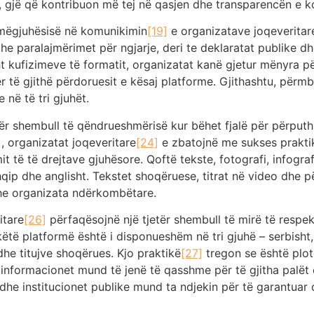
, gjë që kontribuon më tej në qasjen dhe transparencën e k
mëgjuhësisë në komunikimin
[19]
e organizatave joqeveritare 
e paralajmërimet për ngjarje, deri te deklaratat publike dhe
ht kufizimeve të formatit, organizatat kanë gjetur mënyra për
 të gjithë përdoruesit e kësaj platforme. Gjithashtu, përmbaj
në të tri gjuhët.
tër shembull të qëndrueshmërisë kur bëhet fjalë për përput
]
, organizatat joqeveritare
[24]
e zbatojnë me sukses prakti
 të të drejtave gjuhësore. Qoftë tekste, fotografi, infograf
shqip dhe anglisht. Tekstet shoqëruese, titrat në video dhe 
 dhe organizata ndërkombëtare.
itare
[26]
përfaqësojnë një tjetër shembull të mirë të respe
në këtë platformë është i disponueshëm në tri gjuhë – serbisht
e titujve shoqërues. Kjo praktikë
[27]
tregon se është plot
 informacionet mund të jenë të qasshme për të gjitha palët 
e institucionet publike mund ta ndjekin për të garantuar q