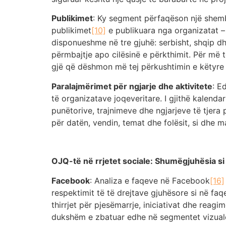
Publikimet
: Ky segment përfaqëson një shembul
publikimet
[10]
e publikuara nga organizatat –
disponueshme në tre gjuhë: serbisht, shqip dh
përmbajtje apo cilësinë e përkthimit. Për më t
gjë që dëshmon më tej përkushtimin e këtyre 
Paralajmërimet për ngjarje dhe aktivitete
: E
të organizatave joqeveritare. I gjithë kalendar
punëtorive, trajnimeve dhe ngjarjeve të tjera
për datën, vendin, temat dhe folësit, si dhe m
OJQ-të në rrjetet sociale: Shumëgjuhësia si
Facebook
: Analiza e faqeve në Facebook
[16]
respektimit të të drejtave gjuhësore si në faqe
thirrjet për pjesëmarrje, iniciativat dhe rea
dukshëm e zbatuar edhe në segmentet vizuale –