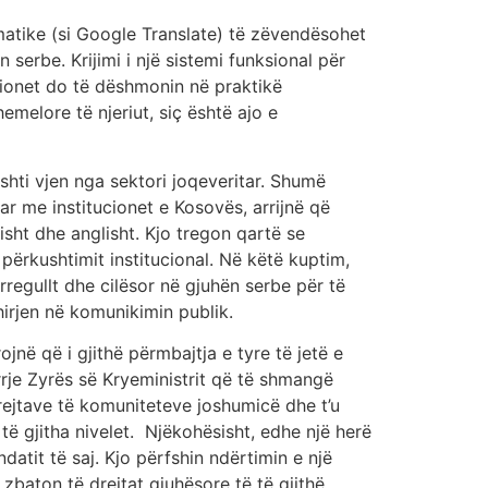
matike (si Google Translate) të zëvendësohet
 serbe. Krijimi i një sistemi funksional për
ionet do të dëshmonin në praktikë
emelore të njeriut, siç është ajo e
shti vjen nga sektori joqeveritar. Shumë
r me institucionet e Kosovës, arrijnë që
rbisht dhe anglisht. Kjo tregon qartë se
 përkushtimit institucional. Në këtë kuptim,
regullt dhe cilësor në gjuhën serbe për të
hirjen në komunikimin publik.
ojnë që i gjithë përmbajtja e tyre të jetë e
rje Zyrës së Kryeministrit që të shmangë
rejtave të komuniteteve joshumicë dhe t’u
ë gjitha nivelet. Njëkohësisht, edhe një herë
datit të saj. Kjo përfshin ndërtimin e një
zbaton të drejtat gjuhësore të të gjithë