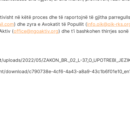
tivisht në këtë proces dhe të raportojnë të gjitha parregull
il.com
) dhe zyra e Avokatit të Popullit (
info.oik@oik-rks.or
Aktiv (
office@ngoaktiv.org
) dhe t’i bashkohen thirrjes son
tent/uploads/2022/05/ZAKON_BR._02_L-37_O_UPOTREBI_JEZI
ment/download/c790738e-4cf6-4a43-a8a9-43c1b6f01e10_