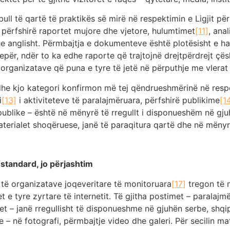
l të qartë të praktikës së mirë në respektimin e Ligjit për
 përfshirë raportet mujore dhe vjetore, hulumtimet
[11]
, anal
e anglisht. Përmbajtja e dokumenteve është plotësisht e har
epër, ndër to ka edhe raporte që trajtojnë drejtpërdrejt çës
organizatave që puna e tyre të jetë në përputhje me vlera
dhe kjo kategori konfirmon më tej qëndrueshmërinë në respe
i
[13]
i aktiviteteve të paralajmëruara, përfshirë publikime
[1
 publike – është në mënyrë të rregullt i disponueshëm në gj
aterialet shoqëruese, janë të paraqitura qartë dhe në mënyrë
 standard, jo përjashtim
të organizatave joqeveritare të monitoruara
[17]
tregon të n
t e tyre zyrtare të internetit. Të gjitha postimet – paralajm
gimet – janë rregullisht të disponueshme në gjuhën serbe, sh
 në fotografi, përmbajtje video dhe galeri. Për secilin ma