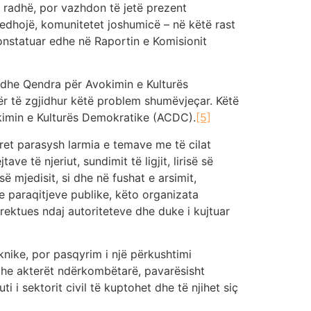
e radhë, por vazhdon të jetë prezent
jedhojë, komunitetet joshumicë – në këtë rast
onstatuar edhe në Raportin e Komisionit
 edhe Qendra për Avokimin e Kulturës
ër të zgjidhur këtë problem shumëvjeçar. Këtë
imin e Kulturës Demokratike (ACDC).
[5]
ret parasysh larmia e temave me të cilat
e të njeriut, sundimit të ligjit, lirisë së
 mjedisit, si dhe në fushat e arsimit,
 paraqitjeve publike, këto organizata
ektues ndaj autoriteteve dhe duke i kujtuar
nike, por pasqyrim i një përkushtimi
t dhe akterët ndërkombëtarë, pavarësisht
 sektorit civil të kuptohet dhe të njihet siç