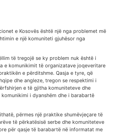
ucionet e Kosovës është një nga problemet më
ashtimin e një komuniteti gjuhësor nga
llim të tregojë se ky problem nuk është i
za e komunikimit të organizatave joqeveritare
praktikën e përditshme. Qasja e tyre, që
shqipe dhe angleze, tregon se respektimi i
ërfshirjen e të gjitha komuniteteve dhe
 se komunikimi i dyanshëm dhe i barabartë
ithatë, përmes një praktike shumëvjeçare të
etarëve të përkatësisë serbe dhe komuniteteve
ore për qasje të barabartë në informatat me