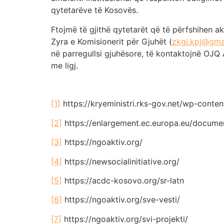
qytetarëve të Kosovës.
Ftojmë të gjithë qytetarët që të përfshihen ak
Zyra e Komisionerit për Gjuhët (
zkgj.kpj@gma
në parregullsi gjuhësore, të kontaktojnë OJQ 
me ligj.
[1]
https://kryeministri.rks-gov.net/wp-con
[2]
https://enlargement.ec.europa.eu/docu
[3]
https://ngoaktiv.org/
[4]
https://newsocialinitiative.org/
[5]
https://acdc-kosovo.org/sr-latn
[6]
https://ngoaktiv.org/sve-vesti/
[7]
https://ngoaktiv.org/svi-projekti/