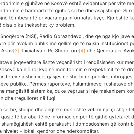
 përdorimin e gjuhëve në Kosovë është evidentuar për vite m
dorimin e barabartë të gjuhës serbe dhe asaj shqipe. Si rr
në të mbesin të privuara nga informatat kyçe. Kjo është k
ë disa pika theksohet ky problem.
Re Shoqërore (NSI), Radio Gorazhdevci, dhe që nga kjo javë
e për avokim publik me qëllim që të nxisin institucionet p
 Aktiv
[3]
, Iniciativa e Re Shoqërore
[4]
dhe Qendra për Avok
tave joqeveritare është veçanërisht i rëndësishëm kur mer
osovë ka një rol kyç në monitorimin e respektimit të të drejtav
niteteve joshumicë, qasjes në shërbime publike, mbrojtjes së
neve publike. Përmes raporteve, hulumtimeve, fushatave dhe
dhe mangësitë sistemike, duke vepruar si një mekanizëm korr
in dhe rregulloret në fuqi.
n serbe, shqipe dhe angleze nuk është vetëm një çështje tek
he qasje të barabartë në informacion për të gjithë qytetarë
shumëgjuhësh është parakusht i domosdoshëm që kontributi i
ha nivelet – lokal, qendror dhe ndërkombëtar.