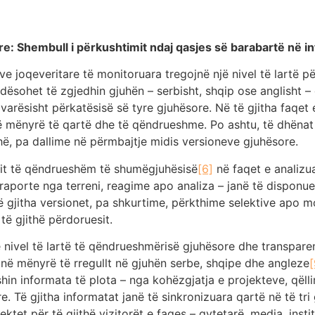
are: Shembull i përkushtimit ndaj qasjes së barabartë në 
ve joqeveritare të monitoruara tregojnë një nivel të lartë 
dësohet të zgjedhin gjuhën – serbisht, shqip ose anglisht 
varësisht përkatësisë së tyre gjuhësore. Në të gjitha faqet 
 mënyrë të qartë dhe të qëndrueshme. Po ashtu, të dhënat p
uhë, pa dallime në përmbajtje midis versioneve gjuhësore.
mit të qëndrueshëm të shumëgjuhësisë
[6]
në faqet e analizua
 raporte nga terreni, reagime apo analiza – janë të disponue
ë gjitha versionet, pa shkurtime, përkthime selektive apo m
të gjithë përdoruesit.
jë nivel të lartë të qëndrueshmërisë gjuhësore dhe transpar
a në mënyrë të rregullt në gjuhën serbe, shqipe dhe angleze
[
in informata të plota – nga kohëzgjatja e projekteve, qëllim
. Të gjitha informatat janë të sinkronizuara qartë në të tri
ektet për të gjithë vizitorët e faqes – qytetarë, media, ins