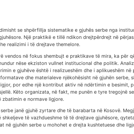
misht se shpërfillja sistematike e gjuhës serbe nga instit
 gjuhësore. Një praktikë e tillë ndikon drejtpërdrejt në përj
he realizimi i të drejtave themelore.
rë vendos në fokus shembujt e praktikave të mira, ka për që
undur nëse ekziston vullnet institucional dhe politik. Anali
orimin e gjuhëve është i realizueshëm dhe i aplikueshëm në 
 informatave dhe materialeve njëkohësisht në gjuhën serbe, 
jor, por edhe një kontribut aktiv në ndërtimin e besimit, p
rsjellë. Këto organizata, në fakt, me punën e tyre tregojnë
 zbatimin e normave ligjore.
o serbe janë gjuhë zyrtare dhe të barabarta në Kosovë. Megj
allë shkeljeve të vazhdueshme të të drejtave gjuhësore, qyt
at në gjuhën serbe u mohohet e drejta kushtetuese dhe ligj