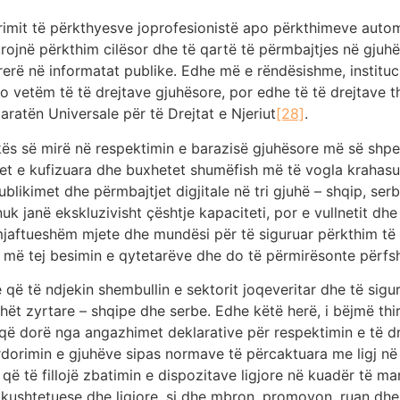
rimit të përkthyesve joprofesionistë apo përkthimeve auto
urojnë përkthim cilësor dhe të qartë të përmbajtjes në gjuhën
rë në informatat publike. Edhe më e rëndësishme, instituc
jo vetëm të të drejtave gjuhësore, por edhe të të drejtave th
ratën Universale për të Drejtat e Njeriut
[28]
.
ikës së mirë në respektimin e barazisë gjuhësore më së shpe
met e kufizuara dhe buxhetet shumëfish më të vogla krahasua
, publikimet dhe përmbajtjet digjitale në tri gjuhë – shqip, se
k janë ekskluzivisht çështje kapaciteti, por e vullnetit dhe
jaftueshëm mjete dhe mundësi për të siguruar përkthim të r
e më tej besimin e qytetarëve dhe do të përmirësonte përfs
e që të ndjekin shembullin e sektorit joqeveritar dhe të sigur
ët zyrtare – shqipe dhe serbe. Edhe këtë herë, i bëjmë thir
heqë dorë nga angazhimet deklarative për respektimin e të d
dorimin e gjuhëve sipas normave të përcaktuara me ligj në t
që të fillojë zbatimin e dispozitave ligjore në kuadër të man
 kushtetuese dhe ligjore, si dhe mbron, promovon, ruan dhe 