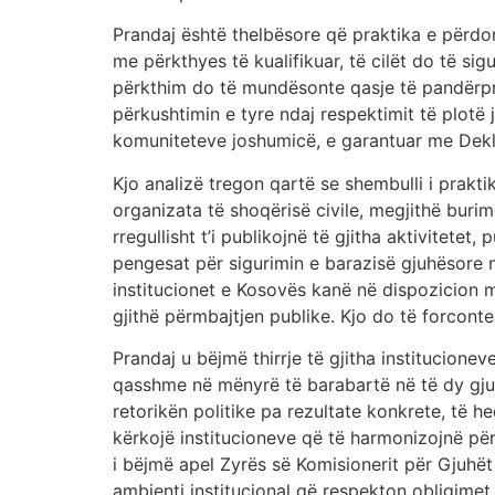
Prandaj është thelbësore që praktika e përdo
me përkthyes të kualifikuar, të cilët do të sig
përkthim do të mundësonte qasje të pandërpre
përkushtimin e tyre ndaj respektimit të plotë 
komuniteteve joshumicë, e garantuar me Dekla
Kjo analizë tregon qartë se shembulli i prakt
organizata të shoqërisë civile, megjithë buri
rregullisht t’i publikojnë të gjitha aktivitetet
pengesat për sigurimin e barazisë gjuhësore nu
institucionet e Kosovës kanë në dispozicion m
gjithë përmbajtjen publike. Kjo do të forcont
Prandaj u bëjmë thirrje të gjitha institucionev
qasshme në mënyrë të barabartë në të dy gjuh
retorikën politike pa rezultate konkrete, të 
kërkojë institucioneve që të harmonizojnë për
i bëjmë apel Zyrës së Komisionerit për Gjuhët 
ambienti institucional që respekton obligimet