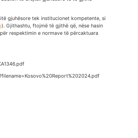
sitë gjuhësore tek institucionet kompetente, si
g
). Gjithashtu, ftojmë të gjithë që, nëse hasin
ë për respektimin e normave të përcaktuara
KA1346.pdf
en?filename=Kosovo%20Report%202024.pdf