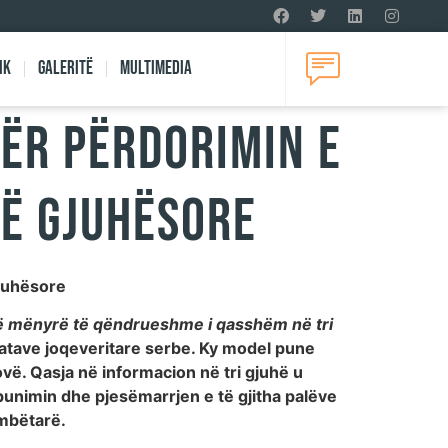
ik
Galeritë
Multimedia
për përdorimin e
së gjuhësore
gjuhësore
 në mënyrë të qëndrueshme i qasshëm në tri
izatave joqeveritare serbe. Ky model pune
vë. Qasja në informacion në tri gjuhë u
punimin dhe pjesëmarrjen e të gjitha palëve
ombëtarë.