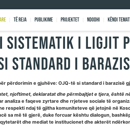
are
Të reja
Publikime
Projektet
Ndodhi
Këndi Temat
 sistematik i Ligjit 
 si standard i barazi
t për përdorimin e gjuhëve: OJQ-të si standard i barazisë 
et, njoftimet, deklaratat dhe përmbajtjet e tjera, është
uar analiza e faqeve zyrtare dhe rrjeteve sociale të organ
he respekti ndaj të gjitha komuniteteve që jetojnë në Koso
cë sa më të gjerë, duke forcuar kështu dialogun, bashkë
qytetarët dhe mediat te institucionet dhe akterët ndërk