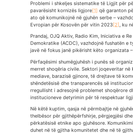
Problemi i shkeljes sistematike të Ligjit për
pavarësisht kornizës ligjore
[1]
që garanton për
ato që komunikojnë në gjuhën serbe – vazhdoj
Evropian për Kosovën për vitin 2023
[2]
, ku n
Prandaj, OJQ Aktiv, Radio Kim, Iniciativa e 
Demokratike (ACDC), vazhdojnë fushatën e tyr
javë në fokus janë pikërisht këto organizata –
Përfaqësimi shumëgjuhësh i punës së organiza
merret shoqëria civile. Sektori joqeveritar në K
mediave, barazisë gjinore, të drejtave të komu
shëndetësisë dhe transparencës së institucio
rregullisht i adresojnë problemet shoqërore 
institucioneve detyrimin për të respektuar ligj
Në këtë kuptim, qasja në përmbajtje në gjuhë
thelbësor për gjithëpërfshirje, përgjegjësi d
përkatësisë etnike apo gjuhësore. Komunikimi 
duhet në të gjitha komunitetet dhe në të gjit