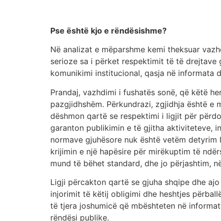
Pse është kjo e rëndësishme?
Në analizat e mëparshme kemi theksuar vazhdi
serioze sa i përket respektimit të të drejtave
komunikimi institucional, qasja në informata d
Prandaj, vazhdimi i fushatës sonë, që këtë he
pazgjidhshëm. Përkundrazi, zgjidhja është e m
dëshmon qartë se respektimi i ligjit për përd
garanton publikimin e të gjitha aktiviteteve,
normave gjuhësore nuk është vetëm detyrim lig
krijimin e një hapësire për mirëkuptim të ndë
mund të bëhet standard, dhe jo përjashtim, në
Ligji përcakton qartë se gjuha shqipe dhe aj
injorimit të këtij obligimi dhe heshtjes përb
të tjera joshumicë që mbështeten në informat
rëndësi publike.