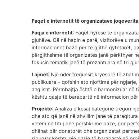
Faqet e internetit të organizatave joqeverit
Faqja e internetit
: Faqet hyrëse të organizata
gjuhëve. Që në hapin e parë, vizitorëve u mun
informacionet bazë për të gjithë qytetarët, pa
përgjithshme të organizatës janë përkthyer në
fokusin tematik janë të prezantuara në tri gj
Lajmet:
Një ndër treguesit kryesorë të zbati
publikuara – qofshin ato njoftime për ngjarje,
anglisht. Përmbajtja është e harmonizuar në t
kështu qasje të barabartë në informacion për 
Projekte
: Analiza e kësaj kategorie tregon n
dhe ato që janë në zhvillim janë të paraqitur
vetëm në tituj dhe përshkrime bazë, por përfsh
dhënat për donatorët dhe organizatat partnere
siguruar kështu një qasje të barabartë në proj