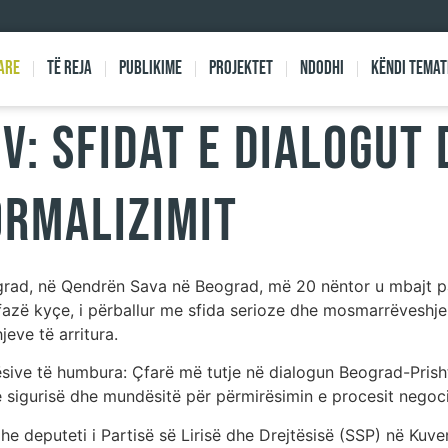
are
Të reja
Publikime
Projektet
Ndodhi
Këndi Temat
iv: Sfidat e dialogut
ormalizimit
rad, në Qendrën Sava në Beograd, më 20 nëntor u mbajt pan
fazë kyçe, i përballur me sfida serioze dhe mosmarrëveshje,
eve të arritura.
ive të humbura: Çfarë më tutje në dialogun Beograd-Prisht
 sigurisë dhe mundësitë për përmirësimin e procesit negoci
he deputeti i Partisë së Lirisë dhe Drejtësisë (SSP) në Kuve