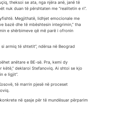
çiq, theksoi se ata, nga njëra anë, janë të
t nuk duan të përshtaten me “realitetin e ri”.
fishtë. Megjithatë, lidhjet emocionale me
ve bazë dhe të mbështesin integrimin,” tha
imin e shërbimeve që më parë i ofronin
si armiq të shtetit”, ndërsa në Beograd
 bëhet anëtare e BE-së. Pra, kemi dy
 këtë,” deklaroi Stefanoviq. Ai shtoi se kjo
e ligjit”.
Kosovë, të marrin pjesë në proceset
oviq.
me konkrete në qasje për të mundësuar përparim