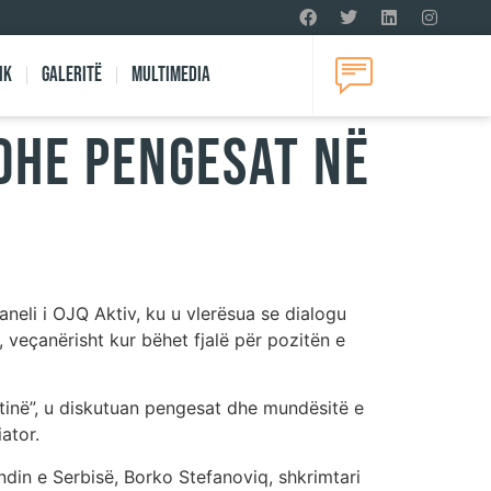
ik
Galeritë
Multimedia
 dhe pengesat në
eli i OJQ Aktiv, ku u vlerësua se dialogu
 veçanërisht kur bëhet fjalë për pozitën e
inë”, u diskutuan pengesat dhe mundësitë e
ator.
ndin e Serbisë, Borko Stefanoviq, shkrimtari