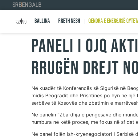
SRB
ENG
ALB
Ballina
Rreth nesh
Qendra e Energjisë Qytet
Paneli i OJQ Akt
rrugën drejt n
Në kuadër të Konferencës së Sigurisë në Beog
midis Beogradit dhe Prishtinës po hyn në një 
serbëve të Kosovës dhe zbatimin e marrëveshj
Në panelin “Zbardhja e pengesave dhe mundës
humbura në këtë proces, me fokus në sfidat e
Në panel folën ish-kryenegociatori i Serbisë d