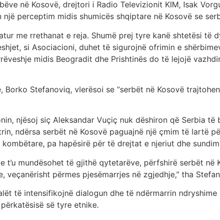
bëve në Kosovë, drejtori i Radio Televizionit KIM, Isak Vorgu
n një perceptim midis shumicës shqiptare në Kosovë se serbë
ur me rrethanat e reja. Shumë prej tyre kanë shtetësi të dy
hjet, si Asociacioni, duhet të sigurojnë ofrimin e shërbime
rëveshje midis Beogradit dhe Prishtinës do të lejojë vazhd
, Borko Stefanoviq, vlerësoi se “serbët në Kosovë trajtohen 
onin, njësoj siç Aleksandar Vuçiç nuk dëshiron që Serbia të
trin, ndërsa serbët në Kosovë paguajnë një çmim të lartë për
kombëtare, pa hapësirë për të drejtat e njeriut dhe sundimin 
 t’u mundësohet të gjithë qytetarëve, përfshirë serbët në 
yre, veçanërisht përmes pjesëmarrjes në zgjedhje,” tha Stefan
palët të intensifikojnë dialogun dhe të ndërmarrin ndryshi
 përkatësisë së tyre etnike.