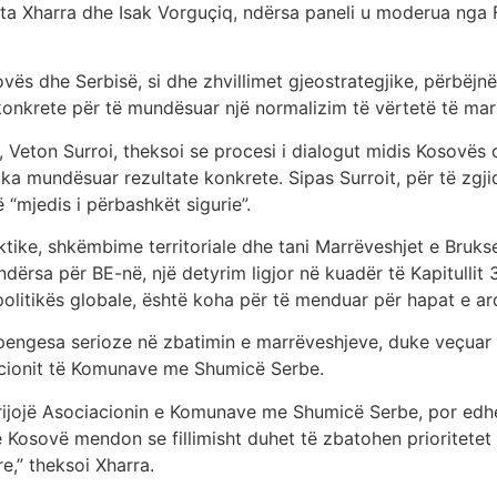
eta Xharra dhe Isak Vorguçiq, ndërsa paneli u moderua nga Fi
ovës dhe Serbisë, si dhe zhvillimet gjeostrategjike, përbëjn
 konkrete për të mundësuar një normalizim të vërtetë të ma
iut, Veton Surroi, theksoi se procesi i dialogut midis Kosovë
k ka mundësuar rezultate konkrete. Sipas Surroit, për të zg
 “mjedis i përbashkët sigurie”.
aktike, shkëmbime territoriale dhe tani Marrëveshjet e Bruks
ndërsa për BE-në, një detyrim ligjor në kuadër të Kapitullit 
litikës globale, është koha për të menduar për hapat e ard
i pengesa serioze në zbatimin e marrëveshjeve, duke veçua
iacionit të Komunave me Shumicë Serbe.
rijojë Asociacionin e Komunave me Shumicë Serbe, por edh
Kosovë mendon se fillimisht duhet të zbatohen prioritetet e
e,” theksoi Xharra.