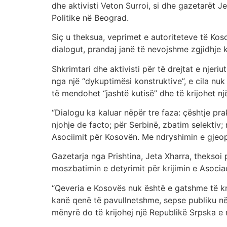
dhe aktivisti Veton Surroi, si dhe gazetarët J
Politike në Beograd.
Siç u theksua, veprimet e autoriteteve të Kos
dialogut, prandaj janë të nevojshme zgjidhje
Shkrimtari dhe aktivisti për të drejtat e njer
nga një “dykuptimësi konstruktive”, e cila nu
të mendohet “jashtë kutisë” dhe të krijohet një
“Dialogu ka kaluar nëpër tre faza: çështje pr
njohje de facto; për Serbinë, zbatim selektiv; 
Asociimit për Kosovën. Me ndryshimin e gjeopo
Gazetarja nga Prishtina, Jeta Xharra, thekso
moszbatimin e detyrimit për krijimin e Asoc
“Qeveria e Kosovës nuk është e gatshme të k
kanë qenë të pavullnetshme, sepse publiku në 
mënyrë do të krijohej një Republikë Srpska e r