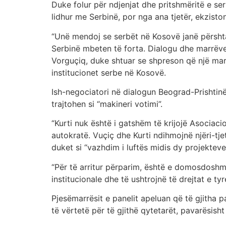
Duke folur për ndjenjat dhe pritshmëritë e ser
lidhur me Serbinë, por nga ana tjetër, ekzisto
“Unë mendoj se serbët në Kosovë janë përshtat
Serbinë mbeten të forta. Dialogu dhe marrëves
Vorguçiq, duke shtuar se shpreson që një mar
institucionet serbe në Kosovë.
Ish-negociatori në dialogun Beograd-Prishtinë
trajtohen si “makineri votimi”.
“Kurti nuk është i gatshëm të krijojë Asociaci
autokratë. Vuçiç dhe Kurti ndihmojnë njëri-tje
duket si “vazhdim i luftës midis dy projekteve 
“Për të arritur përparim, është e domosdoshme
institucionale dhe të ushtrojnë të drejtat e t
Pjesëmarrësit e panelit apeluan që të gjitha 
të vërtetë për të gjithë qytetarët, pavarësisht