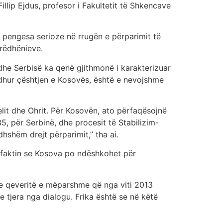
llip Ejdus, profesor i Fakultetit të Shkencave
ë pengesa serioze në rrugën e përparimit të
rrëdhënieve.
s dhe Serbisë ka qenë gjithmonë i karakterizuar
jidhur çështjen e Kosovës, është e nevojshme
elit dhe Ohrit. Për Kosovën, ato përfaqësojnë
35, për Serbinë, dhe procesit të Stabilizim-
hshëm drejt përparimit,” tha ai.
r faktin se Kosova po ndëshkohet për
e qeveritë e mëparshme që nga viti 2013
 tjera nga dialogu. Frika është se në këtë