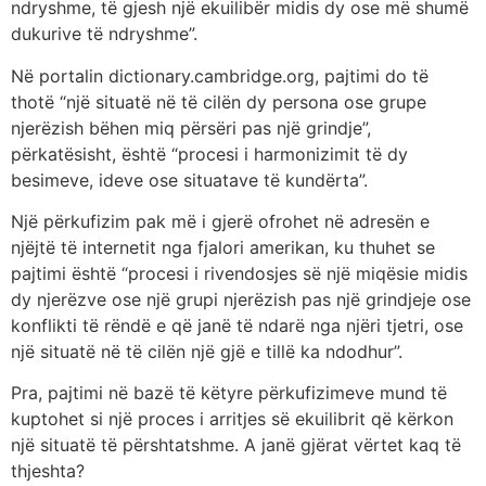
ndryshme, të gjesh një ekuilibër midis dy ose më shumë
dukurive të ndryshme”.
Në portalin dictionary.cambridge.org, pajtimi do të
thotë “një situatë në të cilën dy persona ose grupe
njerëzish bëhen miq përsëri pas një grindje”,
përkatësisht, është “procesi i harmonizimit të dy
besimeve, ideve ose situatave të kundërta”.
Një përkufizim pak më i gjerë ofrohet në adresën e
njëjtë të internetit nga fjalori amerikan, ku thuhet se
pajtimi është “procesi i rivendosjes së një miqësie midis
dy njerëzve ose një grupi njerëzish pas një grindjeje ose
konflikti të rëndë e që janë të ndarë nga njëri tjetri, ose
një situatë në të cilën një gjë e tillë ka ndodhur”.
Pra, pajtimi në bazë të këtyre përkufizimeve mund të
kuptohet si një proces i arritjes së ekuilibrit që kërkon
një situatë të përshtatshme. A janë gjërat vërtet kaq të
thjeshta?