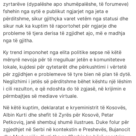
zyrtarëve (dypalëshe apo shumëpalëshe, të forumeve)
fshehin nga sytë e publikut ngjarjet nga jeta e
përditshme, sikur gjithçka varet vetëm nga statusi dhe
sikur nuk ka kuptim të raportohet për ngjarje dhe
probleme të tjera derisa të zgjidhet ajo, më e madhja
nga të gjitha.
Ky trend imponohet nga elita politike sepse në këtë
mënyrë nevoja për të rregulluar jetën e komuniteteve
lokale, kujdesi për qytetarët dhe përkushtimi i vërtetë
për zgjidhjen e problemeve të tyre bien në plan të dytë.
Neglizhimi i jetës së përditshme bëhet kështu një lëshim
i cili rezulton, e që ndoshta do të zgjasë, në krijimin e
përmbajtjes së mediave virtuale.
Në këtë kuptim, deklaratat e kryeministrit të Kosovës,
Albin Kurti dhe shefit të Zyrës për Kosovë, Petar
Petkoviq, janë shembuj shumë ilustrues. Duke folur për
zgjedhjet në Serbi në kontekstin e Preshevës, Bujanocit