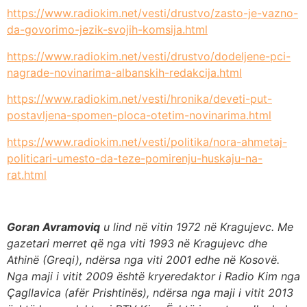
https://www.radiokim.net/vesti/drustvo/zasto-je-vazno-
da-govorimo-jezik-svojih-komsija.html
https://www.radiokim.net/vesti/drustvo/dodeljene-pci-
nagrade-novinarima-albanskih-redakcija.html
https://www.radiokim.net/vesti/hronika/deveti-put-
postavljena-spomen-ploca-otetim-novinarima.html
https://www.radiokim.net/vesti/politika/nora-ahmetaj-
politicari-umesto-da-teze-pomirenju-huskaju-na-
rat.html
Goran Avramoviq
u lind në vitin 1972 në Kragujevc. Me
gazetari merret që nga viti 1993 në Kragujevc dhe
Athinë (Greqi), ndërsa nga viti 2001 edhe në Kosovë.
Nga maji i vitit 2009 është kryeredaktor i Radio Kim nga
Çagllavica (afër Prishtinës), ndërsa nga maji i vitit 2013