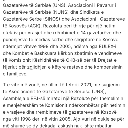
Gazetarëve të Serbisë (UNS), Asociacioni i Pavarur i
Gazetarëve të Serbisë (NUNS) dhe Sindikata e
Gazetarëve Serbë (SINOS) dhe Asociacioni i Gazetarëve
të Kosovës (AGK). Rezoluta bëri thirrje për një hetim
efektiv për vrasjet dhe rrëmbimet e 14 gazetarëve dhe
punonjësve të medias serbë dhe shqiptarë në Kosovë
ndërmjet viteve 1998 dhe 2005, ndërsa nga EULEX-i
dhe Kombet e Bashkuara kërkon zbatimin e vendimeve
të Komisionit Këshidhënës të OKB-së për të Drejtat e
Njeriut për zgjidhjen e këtyre rasteve dhe kompensimin
e familjeve.
Tre vite më vonë, në fillim të tetorit 2021, me sugjerim
të Asociacionit të Gazetarëve të Serbisë (UNS),
Asambleja e EFJ-së miratoi një Rezolutë për themelimin
e menjëhershëm të Komisionit ndërkombëtar për hetimin
e vrasjeve dhe rrëmbimeve të gazetarëve në Kosovë
nga viti 1998 deri në vitin 2005. Ajo vuri në dukje se për
më shumë se dy dekada, askush nuk ishte mbajtur