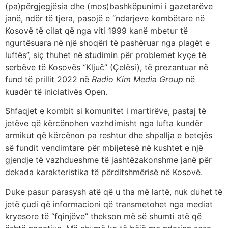
(pa)përgjegjësia dhe (mos)bashkëpunimi i gazetarëve
janë, ndër të tjera, pasojë e “ndarjeve kombëtare në
Kosovë të cilat që nga viti 1999 kanë mbetur të
ngurtësuara në një shoqëri të pashëruar nga plagët e
luftës”, siç thuhet në studimin për problemet kyçe të
serbëve të Kosovës “Ključ” (Çelësi), të prezantuar në
fund të prillit 2022 në
Radio Kim Media Group
në
kuadër të iniciativës Open.
Shfaqjet e kombit si komunitet i martirëve, pastaj të
jetëve që kërcënohen vazhdimisht nga lufta kundër
armikut që kërcënon pa reshtur dhe shpallja e betejës
së fundit vendimtare për mbijetesë në kushtet e një
gjendje të vazhdueshme të jashtëzakonshme janë për
dekada karakteristika të përditshmërisë në Kosovë.
Duke pasur parasysh atë që u tha më lartë, nuk duhet të
jetë çudi që informacioni që transmetohet nga mediat
kryesore të “fqinjëve” thekson më së shumti atë që