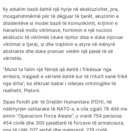
Ky edukim bazë është një hyrje në ekskluzivitet, pra,
mosgatishmërinë për të dëgjuar të tjerët, akuzimin e
disidentëve si model bazë të komunikimit, krijimin e
hierarkisë midis viktimave, formimin e një nocioni
ekskluziv të viktimës (duke njohur disa e duke injoruar
viktimat e tjera), si dhe trajtimin e atyre në mënyrë
abstrakte dhe duke pranuar vetëm një pjesë të së
vërtetës.
“Mund ta falim një fëmijë që është i frikësuar nga
errësira, tragjedi e vërtetë është kur të rriturit kanë frikë
nga drita”, ka shkruar babai i ndarjes ontologjike të
realitetit, Platoni.
Sipas Fondit për të Drejtën Humanitare (FDH), në
ndërhyrjen ushtarake të NATO-s, e cila zgjati 78 ditë me
emrin “Operacioni Forca Aleate”, u vranë 754 persona:
454 civilë dhe 300 pjesëtarë të forcave të armatosura,
nga të cilët 207 serbë dhe malazezë, 219 civilë