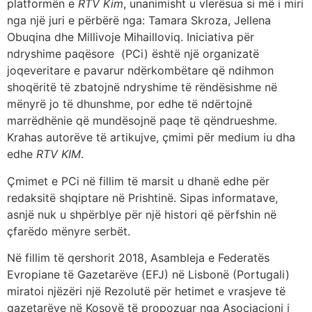
platformën e
RTV Kim
, unanimisht u vlerësua si më i miri
nga një juri e përbërë nga: Tamara Skroza, Jellena
Obuqina dhe Millivoje Mihailloviq. Iniciativa për
ndryshime paqësore (PCi) është një organizatë
joqeveritare e pavarur ndërkombëtare që ndihmon
shoqëritë të zbatojnë ndryshime të rëndësishme në
mënyrë jo të dhunshme, por edhe të ndërtojnë
marrëdhënie që mundësojnë paqe të qëndrueshme.
Krahas autorëve të artikujve, çmimi për medium iu dha
edhe
RTV KIM
.
Çmimet e PCi në fillim të marsit u dhanë edhe për
redaksitë shqiptare në Prishtinë. Sipas informatave,
asnjë nuk u shpërblye për një histori që përfshin në
çfarëdo mënyre serbët.
Në fillim të qershorit 2018, Asambleja e Federatës
Evropiane të Gazetarëve (EFJ) në Lisbonë (Portugali)
miratoi njëzëri një Rezolutë për hetimet e vrasjeve të
gazetarëve në Kosovë të propozuar nga Asociacioni i