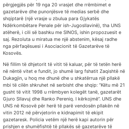
përgjegjës për 19 nga 20 vrasjet dhe rrëmbimet e
gazetarëve dhe punonjësve të medias serbë dhe
shqiptarë (një vrasje u zbulua para Gjykatës
Ndërkombëtare Penale për ish-Jugosllavinë), tha UNS
atëherë, i cili së bashku me SINOS, ishin propozuesit e
saj. Rezoluta u miratua me një abstenim, kësaj radhe
nga përfaqësuesi i Asociacionit të Gazetarëve të
Kosovës.
Në fillim të dhjetorit të vitit të kaluar, për të tetën herë
në nëntë vitet e fundit, jo shumë larg fshatit Zaqishtë në
Dukagjin, u hoq me dhunë dhe u shkatërrua një pllakë
mbi të cilën shkruhet në serbisht dhe shqip: “Këtu më 21
gusht të vitit 1998 u rrëmbyen kolegët tanë, gazetarët
Gjuro Sllavuj dhe Ranko Pereniq. I kërkojmë”. UNS dhe
UNS në Kosovë për herë të parë vendosën pllakën në
vitin 2012 në përvjetorin e kidnapimit të ekipit
gazetaresk. Policia vetëm një herë kapi autorin për
prishjen e shumëfishtë të pllakës së gazetarëve të