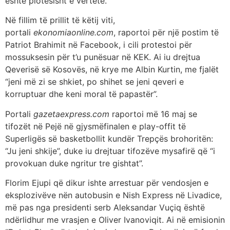
është plotësisht e vërtetë.
Në fillim të prillit të këtij viti,
portali
ekonomiaonline.com
, raportoi për një postim të
Patriot Brahimit në Facebook, i cili protestoi për
mossuksesin për t’u punësuar në KEK. Ai iu drejtua
Qeverisë së Kosovës, në krye me Albin Kurtin, me fjalët
“jeni më zi se shkiet, po shihet se jeni qeveri e
korruptuar dhe keni moral të papastër”.
Portali
gazetaexpress.com
raportoi më 16 maj se
tifozët në Pejë në gjysmëfinalen e play-offit të
Superligës së basketbollit kundër Trepçës brohoritën:
“Ju jeni shkije”, duke iu drejtuar tifozëve mysafirë që “i
provokuan duke ngritur tre gishtat”.
Florim Ejupi që dikur ishte arrestuar për vendosjen e
eksplozivëve nën autobusin e Nish Express në Livadice,
më pas nga presidenti serb Aleksandar Vuçiq është
ndërlidhur me vrasjen e Oliver Ivanoviqit. Ai në emisionin