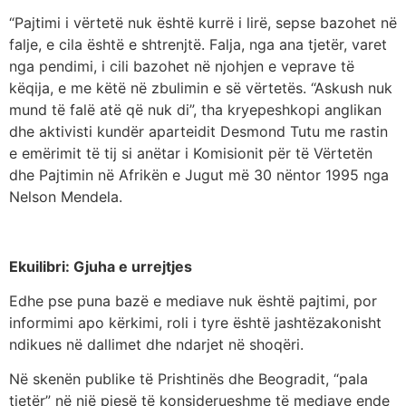
“Pajtimi i vërtetë nuk është kurrë i lirë, sepse bazohet në
falje, e cila është e shtrenjtë. Falja, nga ana tjetër, varet
nga pendimi, i cili bazohet në njohjen e veprave të
këqija, e me këtë në zbulimin e së vërtetës. “Askush nuk
mund të falë atë që nuk di”, tha kryepeshkopi anglikan
dhe aktivisti kundër aparteidit Desmond Tutu me rastin
e emërimit të tij si anëtar i Komisionit për të Vërtetën
dhe Pajtimin në Afrikën e Jugut më 30 nëntor 1995 nga
Nelson Mendela.
Ekuilibri: Gjuha e urrejtjes
Edhe pse puna bazë e mediave nuk është pajtimi, por
informimi apo kërkimi, roli i tyre është jashtëzakonisht
ndikues në dallimet dhe ndarjet në shoqëri.
Në skenën publike të Prishtinës dhe Beogradit, “pala
tjetër” në një pjesë të konsiderueshme të mediave ende