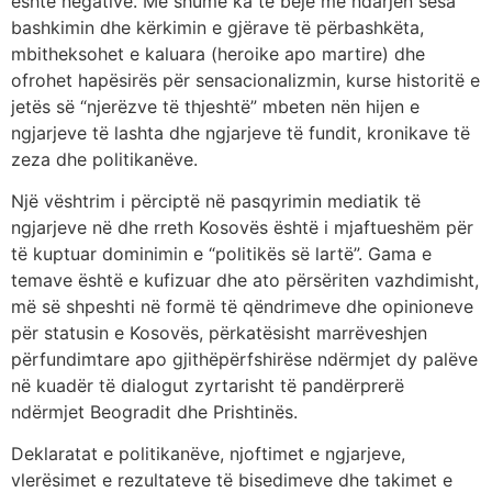
është negative. Më shumë ka të bëjë me ndarjen sesa
bashkimin dhe kërkimin e gjërave të përbashkëta,
mbitheksohet e kaluara (heroike apo martire) dhe
ofrohet hapësirës për sensacionalizmin, kurse historitë e
jetës së “njerëzve të thjeshtë” mbeten nën hijen e
ngjarjeve të lashta dhe ngjarjeve të fundit, kronikave të
zeza dhe politikanëve.
Një vështrim i përciptë në pasqyrimin mediatik të
ngjarjeve në dhe rreth Kosovës është i mjaftueshëm për
të kuptuar dominimin e “politikës së lartë”. Gama e
temave është e kufizuar dhe ato përsëriten vazhdimisht,
më së shpeshti në formë të qëndrimeve dhe opinioneve
për statusin e Kosovës, përkatësisht marrëveshjen
përfundimtare apo gjithëpërfshirëse ndërmjet dy palëve
në kuadër të dialogut zyrtarisht të pandërprerë
ndërmjet Beogradit dhe Prishtinës.
Deklaratat e politikanëve, njoftimet e ngjarjeve,
vlerësimet e rezultateve të bisedimeve dhe takimet e