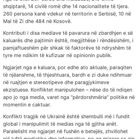
shqiptarë, 14 civilë romë dhe 14 nacionalitete të tjera.
260 persona kanë vdekur në territorin e Serbisë, 10 në
Mal të Zi dhe 484 në Kosovë.
Kontributi i disa mediave të pavarura në zbardhjen e së
kaluarës dhe pajtimin është, megjithëse i rëndësishëm, i
pamjaftueshëm për shkak të faktorëve të ndryshëm të
tyre me ndikim të kufizuar në opinionin publik.
Ngjarjet nga e kaluara, por edhe ato aktuale, paraqiten
të njëanshme, të thjeshtuara, bardh e zi duke ndihmuar
në ruajtjen e stereotipeve dhe paragjykimeve
ekzistuese. Konfliktet manipulohen – nëse do të ndiqen
apo jo nga media, varet nga “përdorshmëria” politike në
momentin e caktuar.
Konflikti tragjik në Ukrainë është shembulli më i fundit
global i manipulimit të medias nga të gjitha anët.
Paralelisht me ngjarjet në fushën e betejës, zhvillohet
një luftë mediatike dhe informative, po aq mizore sa ajo