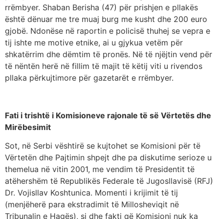
rrëmbyer. Shaban Berisha (47) për prishjen e pllakës
është dënuar me tre muaj burg me kusht dhe 200 euro
gjobë. Ndonëse në raportin e policisë thuhej se vepra e
tij ishte me motive etnike, ai u gjykua vetëm për
shkatërrim dhe dëmtim të pronës. Në të njëjtin vend për
të nëntën herë në fillim të majit të këtij viti u rivendos
pllaka përkujtimore për gazetarët e rrëmbyer.
Fati i trishtë i Komisioneve rajonale të së Vërtetës dhe
Mirëbesimit
Sot, në Serbi vështirë se kujtohet se Komisioni për të
Vërtetën dhe Pajtimin shpejt dhe pa diskutime serioze u
themelua në vitin 2001, me vendim të Presidentit të
atëhershëm të Republikës Federale të Jugosllavisë (RFJ)
Dr. Vojisllav Koshtunica. Momenti i krijimit të tij
(menjëherë para ekstradimit të Millosheviqit në
Tribunalin e Hagës), si dhe fakti që Komisioni nuk ka