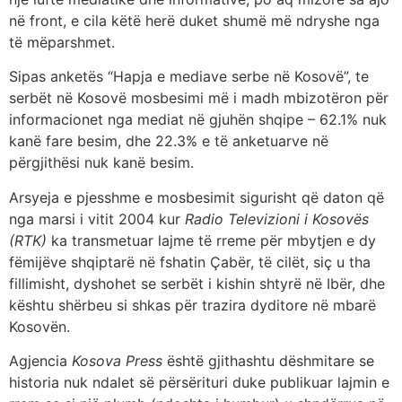
në front, e cila këtë herë duket shumë më ndryshe nga
të mëparshmet.
Sipas anketës “Hapja e mediave serbe në Kosovë”, te
serbët në Kosovë mosbesimi më i madh mbizotëron për
informacionet nga mediat në gjuhën shqipe – 62.1% nuk
kanë fare besim, dhe 22.3% e të anketuarve në
përgjithësi nuk kanë besim.
Arsyeja e pjesshme e mosbesimit sigurisht që daton që
nga marsi i vitit 2004 kur
Radio Televizioni i Kosovës
(RTK)
ka transmetuar lajme të rreme për mbytjen e dy
fëmijëve shqiptarë në fshatin Çabër, të cilët, siç u tha
fillimisht, dyshohet se serbët i kishin shtyrë në Ibër, dhe
kështu shërbeu si shkas për trazira dyditore në mbarë
Kosovën.
Agjencia
Kosova Press
është gjithashtu dëshmitare se
historia nuk ndalet së përsërituri duke publikuar lajmin e