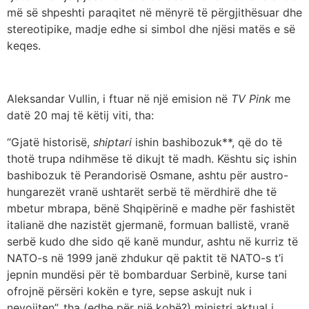
më së shpeshti paraqitet në mënyrë të përgjithësuar dhe
stereotipike, madje edhe si simbol dhe njësi matës e së
keqes.
Aleksandar Vullin, i ftuar në një emision në
TV Pink
me
datë 20 maj të këtij viti, tha:
“Gjatë historisë,
shiptari
ishin bashibozuk**, që do të
thotë trupa ndihmëse të dikujt të madh. Kështu siç ishin
bashibozuk të Perandorisë Osmane, ashtu për austro-
hungarezët vranë ushtarët serbë të mërdhirë dhe të
mbetur mbrapa, bënë Shqipërinë e madhe për fashistët
italianë dhe nazistët gjermanë, formuan ballistë, vranë
serbë kudo dhe sido që kanë mundur, ashtu në kurriz të
NATO-s në 1999 janë zhdukur që paktit të NATO-s t’i
jepnin mundësi për të bombarduar Serbinë, kurse tani
ofrojnë përsëri kokën e tyre, sepse askujt nuk i
nevojiten”, tha (edhe për një kohë?) ministri aktual i