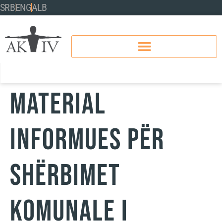
SRB
ENG
ALB
Material
informues për
shërbimet
komunale i