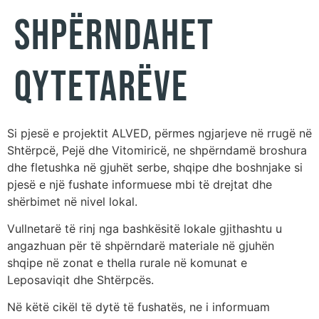
shpërndahet
qytetarëve
Si pjesë e projektit ALVED, përmes ngjarjeve në rrugë në
Shtërpcë, Pejë dhe Vitomiricë, ne shpërndamë broshura
dhe fletushka në gjuhët serbe, shqipe dhe boshnjake si
pjesë e një fushate informuese mbi të drejtat dhe
shërbimet në nivel lokal.
Vullnetarë të rinj nga bashkësitë lokale gjithashtu u
angazhuan për të shpërndarë materiale në gjuhën
shqipe në zonat e thella rurale në komunat e
Leposaviqit dhe Shtërpcës.
Në këtë cikël të dytë të fushatës, ne i informuam