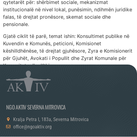
qytetarët për: shërbimet sociale, mekanizmat
institucionalë në nivel lokal, punësimin, ndihmën juridike
falas, të drejtat pronësore, skemat sociale dhe
pensionale.
Gjatë ciklit të parë, temat ishin: Konsultimet publike në
Kuvendin e Komunës, peticioni, Komisionet
këshilldhënëse, të drejtat gjuhësore, Zyra e Komisionerit
për Gjuhët, Avokati i Popullit dhe Zyrat Komunale për
Komunitete dhe Kthim.
NGO AKTIV SEVERNA MITROVICA
Kralja Petra I, 183a, Severna Mitrovica
office@ngoaktiv.org