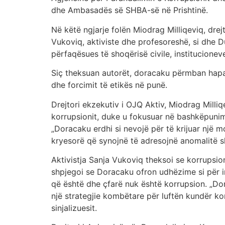
dhe Ambasadës së SHBA-së në Prishtinë.
Në këtë ngjarje folën Miodrag Milliqeviq, drejt
Vukoviq, aktiviste dhe profesoreshë, si dhe
përfaqësues të shoqërisë civile, institucionev
Siç theksuan autorët, doracaku përmban hapa 
dhe forcimit të etikës në punë.
Drejtori ekzekutiv i OJQ Aktiv, Miodrag Mill
korrupsionit, duke u fokusuar në bashkëpunimi
„Doracaku erdhi si nevojë për të krijuar një 
kryesorë që synojnë të adresojnë anomalitë s
Aktivistja Sanja Vukoviq theksoi se korrupsio
shpjegoi se Doracaku ofron udhëzime si për in
që është dhe çfarë nuk është korrupsion. „D
një strategjie kombëtare për luftën kundër kor
sinjalizuesit.