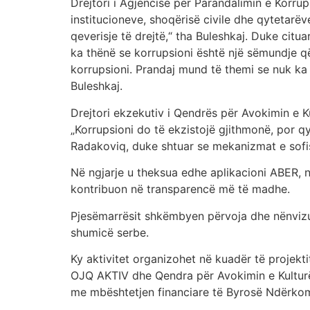
Drejtori i Agjencisë për Parandalimin e Korrup
institucioneve, shoqërisë civile dhe qytetarë
qeverisje të drejtë,“ tha Buleshkaj. Duke citua
ka thënë se korrupsioni është një sëmundje që
korrupsioni. Prandaj mund të themi se nuk k
Buleshkaj.
Drejtori ekzekutiv i Qendrës për Avokimin e K
„Korrupsioni do të ekzistojë gjithmonë, por qyt
Radakoviq, duke shtuar se mekanizmat e sofis
Në ngjarje u theksua edhe aplikacioni ABER, n
kontribuon në transparencë më të madhe.
Pjesëmarrësit shkëmbyen përvoja dhe nënvizu
shumicë serbe.
Ky aktivitet organizohet në kuadër të projekti
OJQ AKTIV dhe Qendra për Avokimin e Kulturë
me mbështetjen financiare të Byrosë Ndërkom