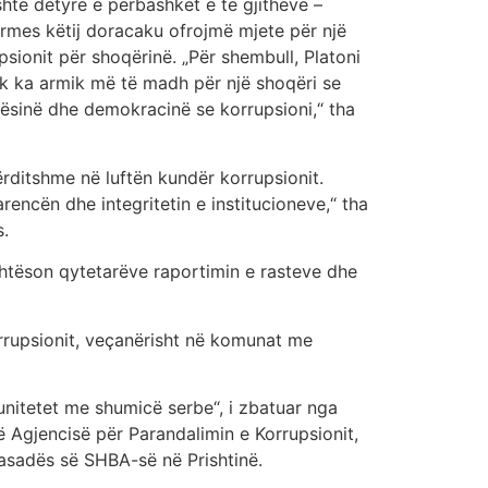
është detyrë e përbashkët e të gjithëve –
ërmes këtij doracaku ofrojmë mjete për një
upsionit për shoqërinë. „Për shembull, Platoni
uk ka armik më të madh për një shoqëri se
ësinë dhe demokracinë se korrupsioni,“ tha
rditshme në luftën kundër korrupsionit.
arencën dhe integritetin e institucioneve,“ tha
s.
lehtëson qytetarëve raportimin e rasteve dhe
rrupsionit, veçanërisht në komunat me
munitetet me shumicë serbe“, i zbatuar nga
Agjencisë për Parandalimin e Korrupsionit,
asadës së SHBA-së në Prishtinë.