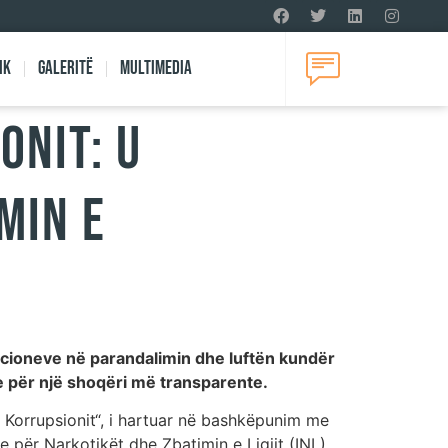
ik
Galeritë
Multimedia
onit: U
min e
ucioneve në parandalimin dhe luftën kundër
e për një shoqëri më transparente.
 Korrupsionit“, i hartuar në bashkëpunim me
 për Narkotikët dhe Zbatimin e Ligjit (INL)