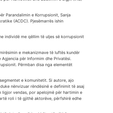
 për Parandalimin e Korrupsionit, Sanja
ratike (ACDC). Pjesëmarrës ishin
individë me qëllim të uljes së korrupsionit
rmirësimin e mekanizmave të luftës kundër
 Agjencia për Informim dhe Privatësi.
rrupsionit. Përmban disa nga elementët
segmentet e komunitetit. Si autore, ajo
 duke nënvizuar rëndësinë e definimit të asaj
ligjor vendas, por apelojmë për hartimin e
të roli i të gjithë aktorëve, përfshirë edhe