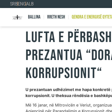
SRB
ENG
ALB
Ballina
Rreth nesh
Qendra e Energjisë Qytet
Lufta e përbash
prezantua “Dor
Korrupsionit“
U prezantuan udhëzimet me hapa konkretë pë
korrupsionit. U theksua rëndësia e bashkëpu
Më 16 janar, në Mitrovicën e Veriut, organiz
Agjencinë për Parandalimin e Korrupsionit dh