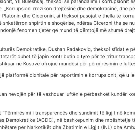
sionit, Yll Buleshkaj, theksoi se parandalimi i korrupsionit 
ve. „Korrupsioni rrezikon drejtësinë dhe demokracinë, dhe p
r Platonin dhe Ciceronin, ai theksoi pasojat e thella të korr
 shkatërron shpirtin e shoqërisë, ndërsa Ciceroni tha se n
a ndonjë fenomen tjetër që mund të dëmtojë më shumë drejt
ulturës Demokratike, Dushan Radakoviq, theksoi sfidat e pë
etarët duhet të japin kontributin e tyre për të rritur transp
tikuar në Kosovë ofrojnë mundësi për përmirësimin e luftë
jë platformë dixhitale për raportimin e korrupsionit, që u 
an nevojën për të vazhduar luftën e përbashkët kundër ko
t “Përmirësimi i transparencës dhe sundimit të ligjit në ko
s Demokratike (ACDC), në bashkëpunim dhe mbështetje të 
bëtare për Narkotikët dhe Zbatimin e Ligjit (INL) dhe Amb