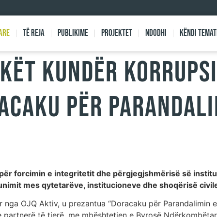
are
Të reja
Publikime
Projektet
Ndodhi
Këndi Temat
kët kundër korrupsi
acaku për Parandali
r forcimin e integritetit dhe përgjegjshmërisë së instit
nimit mes qytetarëve, institucioneve dhe shoqërisë civil
uar nga OJQ Aktiv, u prezantua “Doracaku për Parandalimin e
e partnerë të tjerë, me mbështetjen e Byrosë Ndërkombëtare