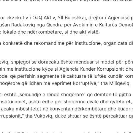
or ekzekutiv i OJQ Aktiv, Yll Buleshkaj, drejtor i Agjencisë
 Dušan Radakoviq nga Qendra për Avokimin e Kulturës Demok
e lokale dhe ndërkombëtare, si dhe aktivistë.
konkretë dhe rekomandime për institucione, organizata dhe 
iqeviq, shpjegoi se doracaku është menduar si model për pë
n me institucione kyçe si Agjencia Kundër Korrupsionit dhe
model që përfshin segmente të caktuara të luftës kundër ko
hoqërore që lidhen me veprimet korruptive,“ tha Miliqeviq.
ni është „sëmundje e rëndë shoqërore“ që dëmton të gjitha 
stitucionet, ashtu edhe për shoqërinë civile dhe qytetarët,
oracaku mbështetet në konventa ndërkombëtare dhe kuadrin 
rupsionit,“ tha Vukoviq, duke shtuar se është përcaktuar qar