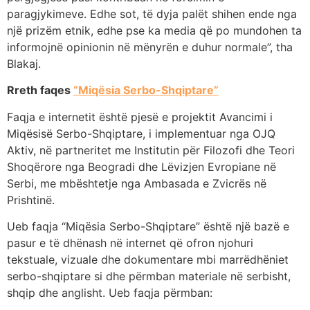
paragjykimeve. Edhe sot, të dyja palët shihen ende nga
një prizëm etnik, edhe pse ka media që po mundohen ta
informojnë opinionin në mënyrën e duhur normale”, tha
Blakaj.
Rreth faqes
“Miqësia Serbo-Shqiptare”
Faqja e internetit është pjesë e projektit Avancimi i
Miqësisë Serbo-Shqiptare, i implementuar nga OJQ
Aktiv, në partneritet me Institutin për Filozofi dhe Teori
Shoqërore nga Beogradi dhe Lëvizjen Evropiane në
Serbi, me mbështetje nga Ambasada e Zvicrës në
Prishtinë.
Ueb faqja “Miqësia Serbo-Shqiptare” është një bazë e
pasur e të dhënash në internet që ofron njohuri
tekstuale, vizuale dhe dokumentare mbi marrëdhëniet
serbo-shqiptare si dhe përmban materiale në serbisht,
shqip dhe anglisht. Ueb faqja përmban: