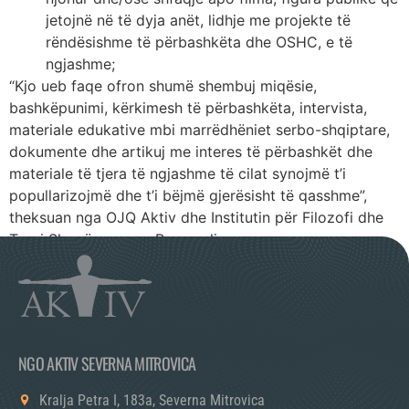
jetojnë në të dyja anët, lidhje me projekte të
rëndësishme të përbashkëta dhe OSHC, e të
ngjashme;
“Kjo ueb faqe ofron shumë shembuj miqësie,
bashkëpunimi, kërkimesh të përbashkëta, intervista,
materiale edukative mbi marrëdhëniet serbo-shqiptare,
dokumente dhe artikuj me interes të përbashkët dhe
materiale të tjera të ngjashme të cilat synojmë t’i
popullarizojmë dhe t’i bëjmë gjerësisht të qasshme”,
theksuan nga OJQ Aktiv dhe Institutin për Filozofi dhe
Teori Shoqërore nga Beogradi.
NGO AKTIV SEVERNA MITROVICA
Kralja Petra I, 183a, Severna Mitrovica