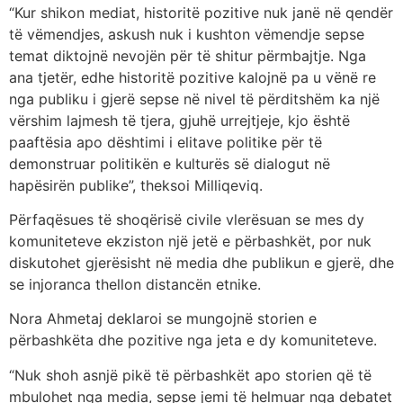
“Kur shikon mediat, historitë pozitive nuk janë në qendër
të vëmendjes, askush nuk i kushton vëmendje sepse
temat diktojnë nevojën për të shitur përmbajtje. Nga
ana tjetër, edhe historitë pozitive kalojnë pa u vënë re
nga publiku i gjerë sepse në nivel të përditshëm ka një
vërshim lajmesh të tjera, gjuhë urrejtjeje, kjo është
paaftësia apo dështimi i elitave politike për të
demonstruar politikën e kulturës së dialogut në
hapësirën publike”, theksoi Milliqeviq.
Përfaqësues të shoqërisë civile vlerësuan se mes dy
komuniteteve ekziston një jetë e përbashkët, por nuk
diskutohet gjerësisht në media dhe publikun e gjerë, dhe
se injoranca thellon distancën etnike.
Nora Ahmetaj deklaroi se mungojnë storien e
përbashkëta dhe pozitive nga jeta e dy komuniteteve.
“Nuk shoh asnjë pikë të përbashkët apo storien që të
mbulohet nga media, sepse jemi të helmuar nga debatet