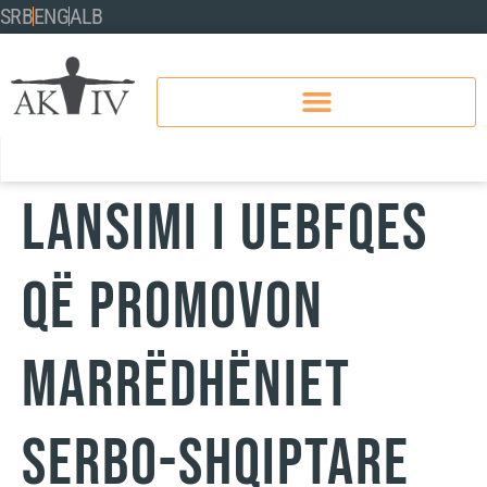
SRB
ENG
ALB
LANSIMI I UEBFQES
QË PROMOVON
MARRËDHËNIET
SERBO-SHQIPTARE