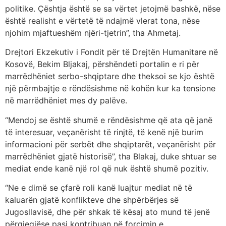
politike. Çështja është se sa vërtet jetojmë bashkë, nëse
është realisht e vërtetë të ndajmë vlerat tona, nëse
njohim mjaftueshëm njëri-tjetrin”, tha Ahmetaj.
Drejtori Ekzekutiv i Fondit për të Drejtën Humanitare në
Kosovë, Bekim Bljakaj, përshëndeti portalin e ri për
marrëdhëniet serbo-shqiptare dhe theksoi se kjo është
një përmbajtje e rëndësishme në kohën kur ka tensione
në marrëdhëniet mes dy palëve.
“Mendoj se është shumë e rëndësishme që ata që janë
të interesuar, veçanërisht të rinjtë, të kenë një burim
informacioni për serbët dhe shqiptarët, veçanërisht për
marrëdhëniet gjatë historisë”, tha Blakaj, duke shtuar se
mediat ende kanë një rol që nuk është shumë pozitiv.
“Ne e dimë se çfarë roli kanë luajtur mediat në të
kaluarën gjatë konflikteve dhe shpërbërjes së
Jugosllavisë, dhe për shkak të kësaj ato mund të jenë
përgjegjëse pasi kontribuan në forcimin e