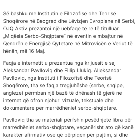
Së bashku me Institutin e Filozofisë dhe Teorisë
Shoqërore në Beograd dhe Lëvizjen Evropiane në Serbi,
OJQ Aktiv prezantoi një uebfaqe të re të titulluar
„Miqësia Serbo-Shqiptare” në eventin e mbajtur në
Qendrën e Energjisë Qytetare në Mitrovicën e Veriut të
hënën, më 16 Maj.
Faqja e internetit u prezantua nga krijuesit e saj
Aleksandar Pavlloviq dhe Fillip Llukiq. Alleksandar
Pavlloviq, nga Instituti i Filozofisë dhe Teorisë
Shoqërore, tha se faqja tregjuhëshe (serbe, shqipe,
angleze) përmban një bazë të dhënash të gjerë në
internet që ofron njohuri vizuale, tekstuale dhe
dokumentare për marrëdhëniet serbo-shqiptare.
Pavlloviq tha se materiali përfshin pesëdhjetë libra për
marrëdhëniet serbo-shqiptare, veçanërisht ato që kanë
karakter afirmativ ose që përpiqen për pajtim, si dhe