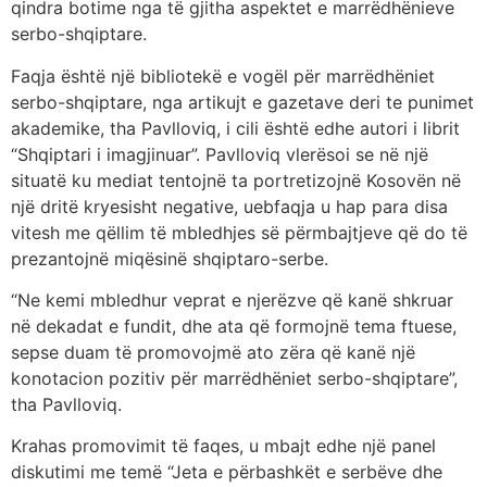
qindra botime nga të gjitha aspektet e marrëdhënieve
serbo-shqiptare.
Faqja është një bibliotekë e vogël për marrëdhëniet
serbo-shqiptare, nga artikujt e gazetave deri te punimet
akademike, tha Pavlloviq, i cili është edhe autori i librit
“Shqiptari i imagjinuar”. Pavlloviq vlerësoi se në një
situatë ku mediat tentojnë ta portretizojnë Kosovën në
një dritë kryesisht negative, uebfaqja u hap para disa
vitesh me qëllim të mbledhjes së përmbajtjeve që do të
prezantojnë miqësinë shqiptaro-serbe.
“Ne kemi mbledhur veprat e njerëzve që kanë shkruar
në dekadat e fundit, dhe ata që formojnë tema ftuese,
sepse duam të promovojmë ato zëra që kanë një
konotacion pozitiv për marrëdhëniet serbo-shqiptare”,
tha Pavlloviq.
Krahas promovimit të faqes, u mbajt edhe një panel
diskutimi me temë “Jeta e përbashkët e serbëve dhe