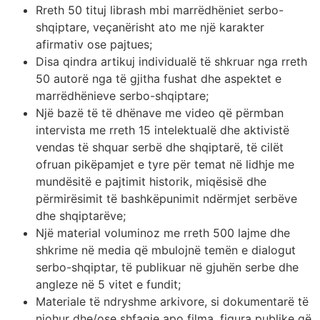
Rreth 50 tituj librash mbi marrëdhëniet serbo-
shqiptare, veçanërisht ato me një karakter
afirmativ ose pajtues;
Disa qindra artikuj individualë të shkruar nga rreth
50 autorë nga të gjitha fushat dhe aspektet e
marrëdhënieve serbo-shqiptare;
Një bazë të të dhënave me video që përmban
intervista me rreth 15 intelektualë dhe aktivistë
vendas të shquar serbë dhe shqiptarë, të cilët
ofruan pikëpamjet e tyre për temat në lidhje me
mundësitë e pajtimit historik, miqësisë dhe
përmirësimit të bashkëpunimit ndërmjet serbëve
dhe shqiptarëve;
Një material voluminoz me rreth 500 lajme dhe
shkrime në media që mbulojnë temën e dialogut
serbo-shqiptar, të publikuar në gjuhën serbe dhe
angleze në 5 vitet e fundit;
Materiale të ndryshme arkivore, si dokumentarë të
njohur dhe/ose shfaqje apo filma, figura publike që