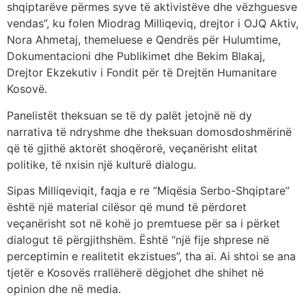
shqiptarëve përmes syve të aktivistëve dhe vëzhguesve
vendas”, ku folen Miodrag Milliqeviq, drejtor i OJQ Aktiv,
Nora Ahmetaj, themeluese e Qendrës për Hulumtime,
Dokumentacioni dhe Publikimet dhe Bekim Blakaj,
Drejtor Ekzekutiv i Fondit për të Drejtën Humanitare
Kosovë.
Panelistët theksuan se të dy palët jetojnë në dy
narrativa të ndryshme dhe theksuan domosdoshmërinë
që të gjithë aktorët shoqërorë, veçanërisht elitat
politike, të nxisin një kulturë dialogu.
Sipas Milliqeviqit, faqja e re “Miqësia Serbo-Shqiptare”
është një material cilësor që mund të përdoret
veçanërisht sot në kohë jo premtuese për sa i përket
dialogut të përgjithshëm. Është “një fije shprese në
perceptimin e realitetit ekzistues”, tha ai. Ai shtoi se ana
tjetër e Kosovës rrallëherë dëgjohet dhe shihet në
opinion dhe në media.