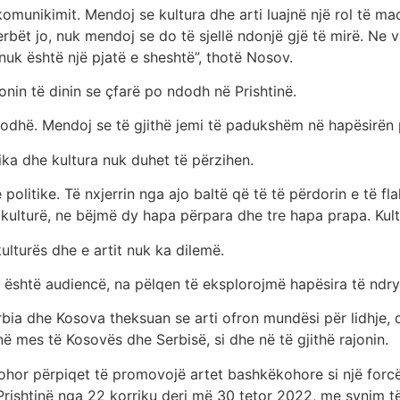
omunikimit. Mendoj se kultura dhe arti luajnë një rol të mad
rbët jo, nuk mendoj se do të sjellë ndonjë gjë të mirë. Ne 
 nuk është një pjatë e sheshtë”, thotë Nosov.
nin të dinin se çfarë po ndodh në Prishtinë.
odhë. Mendoj se të gjithë jemi të padukshëm në hapësirën pu
tika dhe kultura nuk duhet të përzihen.
ie politike. Të nxjerrin nga ajo baltë që të të përdorin e të 
 kulturë, ne bëjmë dy hapa përpara dhe tre hapa prapa. Kultu
ulturës dhe e artit nuk ka dilemë.
 është audiencë, na pëlqen të eksplorojmë hapësira të ndrys
erbia dhe Kosova theksuan se arti ofron mundësi për lidhje, 
ë mes të Kosovës dhe Serbisë, si dhe në të gjithë rajonin.
ëkohor përpiqet të promovojë artet bashkëkohore si një fo
Prishtinë nga 22 korriku deri më 30 tetor 2022, me synim 