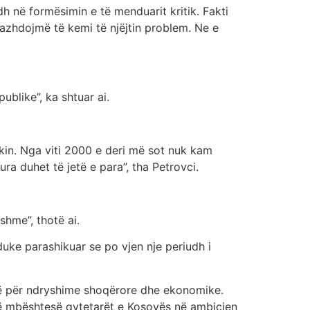
h në formësimin e të menduarit kritik. Fakti
vazhdojmë të kemi të njëjtin problem. Ne e
blike”, ka shtuar ai.
flakin. Nga viti 2000 e deri më sot nuk kam
ra duhet të jetë e para”, tha Petrovci.
hme”, thotë ai.
duke parashikuar se po vjen nje periudh i
rcë për ndryshime shoqërore dhe ekonomike.
të mbështesë qytetarët e Kosovës në ambicien