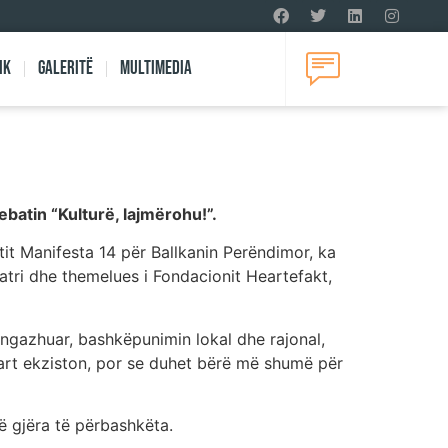
ik
Galeritë
Multimedia
ebatin “Kulturë, lajmërohu!”.
tit Manifesta 14 për Ballkanin Perëndimor, ka
eatri dhe themelues i Fondacionit Heartefakt,
 angazhuar, bashkëpunimin lokal dhe rajonal,
 art ekziston, por se duhet bërë më shumë për
në gjëra të përbashkëta.