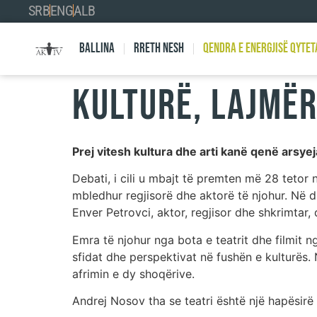
SRB
ENG
ALB
Ballina
Rreth nesh
Qendra e Energjisë Qytet
KULTURË, LAJMË
Prej vitesh kultura dhe arti kanë qenë arsyej
Debati, i cili u mbajt të premten më 28 tetor
mbledhur regjisorë dhe aktorë të njohur. Në di
Enver Petrovci, aktor, regjisor dhe shkrimtar, 
Emra të njohur nga bota e teatrit dhe filmit n
sfidat dhe perspektivat në fushën e kulturës
afrimin e dy shoqërive.
Andrej Nosov tha se teatri është një hapësirë 