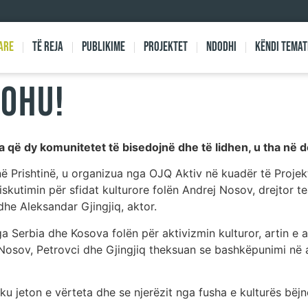
are
Të reja
Publikime
Projektet
Ndodhi
Këndi Temat
ROHU!
a që dy komunitetet të bisedojnë dhe të lidhen, u tha në d
 në Prishtinë, u organizua nga OJQ Aktiv në kuadër të Projek
skutimin për sfidat kulturore folën Andrej Nosov, drejtor t
dhe Aleksandar Gjingjiq, aktor.
ga Serbia dhe Kosova folën për aktivizmin kulturor, artin e
. Nosov, Petrovci dhe Gjingjiq theksuan se bashkëpunimi në
​​ku jeton e vërteta dhe se njerëzit nga fusha e kulturës bëj