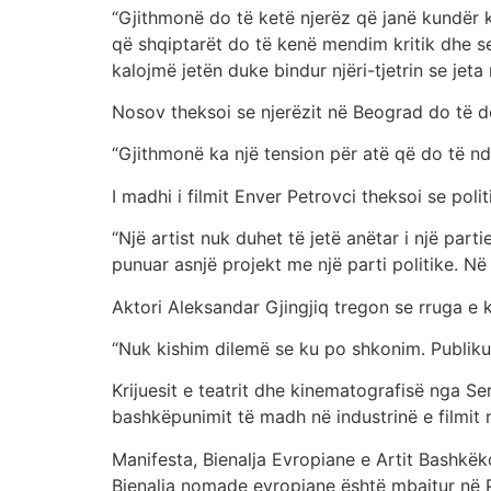
“Gjithmonë do të ketë njerëz që janë kundër k
që shqiptarët do të kenë mendim kritik dhe se
kalojmë jetën duke bindur njëri-tjetrin se jeta
Nosov theksoi se njerëzit në Beograd do të do
“Gjithmonë ka një tension për atë që do të nd
I madhi i filmit Enver Petrovci theksoi se poli
“Një artist nuk duhet të jetë anëtar i një part
punuar asnjë projekt me një parti politike. Në
Aktori Aleksandar Gjingjiq tregon se rruga e k
“Nuk kishim dilemë se ku po shkonim. Publiku
Krijuesit e teatrit dhe kinematografisë nga S
bashkëpunimit të madh në industrinë e filmit n
Manifesta, Bienalja Evropiane e Artit Bashk
Bienalja nomade evropiane është mbajtur në 