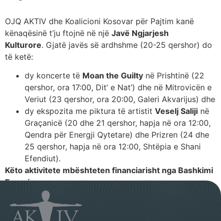
OJQ AKTIV dhe Koalicioni Kosovar për Pajtim kanë
kënaqësinë t’ju ftojnë në një
Javë Ngjarjesh
Kulturore
. Gjatë javës së ardhshme (20-25 qershor) do
të ketë:
dy koncerte të
Moan the Guilty
në Prishtinë (22
qershor, ora 17:00, Dit’ e Nat’) dhe në Mitrovicën e
Veriut (23 qershor, ora 20:00, Galeri Akvarijus) dhe
dy ekspozita me piktura të artistit
Veselj Saliji
në
Graçanicë (20 dhe 21 qershor, hapja në ora 12:00,
Qendra për Energji Qytetare) dhe Prizren (24 dhe
25 qershor, hapja në ora 12:00, Shtëpia e Shani
Efendiut).
Këto aktivitete mbështeten financiarisht nga Bashkimi
Evropian.